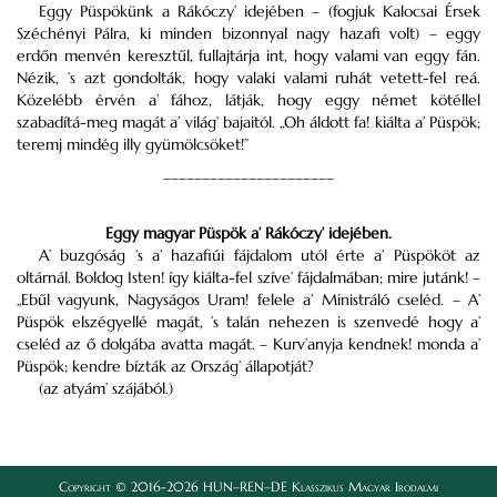
Eggy Püspökünk a Rákóczy’ idejében – (fogjuk Kalocsai Érsek
Széchényi Pálra, ki minden bizonnyal nagy hazafi volt) – eggy
erdőn menvén keresztűl, fullajtárja int, hogy valami van eggy fán.
Nézik, ’s azt gondolták, hogy valaki valami ruhát vetett-fel reá.
Közelébb érvén a’ fához, látják, hogy eggy német kötéllel
szabadítá-meg magát a’ világ’ bajaitól. „Oh áldott fa! kiálta a’ Püspök;
teremj mindég illy gyümölcsöket!”
––––––––––––––––––––––
Eggy magyar Püspök a’ Rákóczy’ idejében.
A’ buzgóság ’s a’ hazafiúi fájdalom utól érte a’ Püspököt az
oltárnál. Boldog Isten! így kiálta-fel szíve’ fájdalmában; mire jutánk! –
„Ebűl vagyunk, Nagyságos Uram! felele a’ Ministráló cseléd. – A’
Püspök elszégyellé magát, ’s talán nehezen is szenvedé hogy a’
cseléd az ő dolgába avatta magát. – Kurv’anyja kendnek! monda a’
Püspök; kendre bízták az Ország’ állapotját?
(az atyám’ szájából.)
Copyright © 2016-2026 HUN–REN–DE Klasszikus Magyar Irodalmi