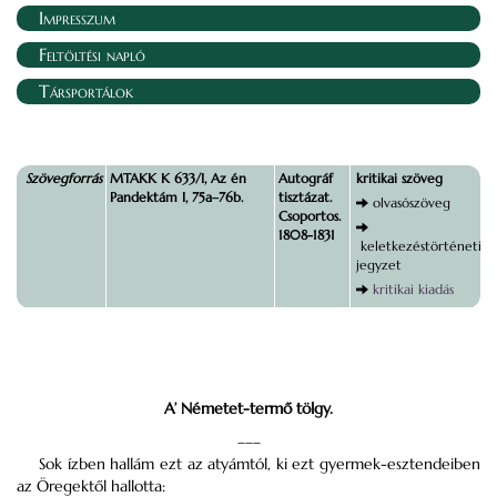
Impresszum
Feltöltési napló
Társportálok
Szövegforrás
MTAKK K 633/I, Az én
Autográf
kritikai szöveg
Pandektám I, 75a–76b.
tisztázat.
olvasószöveg
Csoportos.
1808-1831
keletkezéstörténeti
jegyzet
kritikai kiadás
A’ Németet-termő tölgy.
–––
Sok ízben hallám ezt az atyámtól, ki ezt gyermek-esztendeiben
az Öregektől hallotta: