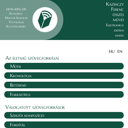
Kazinczy
Ferenc
HUN–REN–DE
összes
Klasszikus
Magyar Irodalmi
művei
Textológiai
Elektronikus
Kutatócsoport
kritikai
kiadás
HU
EN
Az életmű szövegforrásai
Műfaj
Kronológia
Betűrend
Forrástípus
Válogatott szövegforrások
Szerzői kompozíció
Fordítás