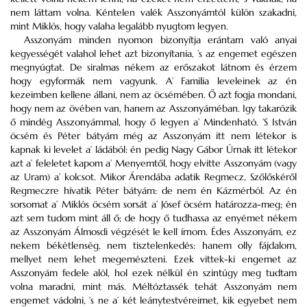
nem láttam volna. Kéntelen valék Asszonyámtól külön szakadni,
mint Miklós, hogy valaha legalább nyugtom legyen.
Asszonyám minden nyomon bizonyítja erántam való anyai
kegyességét valahol lehet azt bizonyítania, ’s az engemet egészen
megnyúgtat. De siralmas nékem az erőszakot látnom és érzem
hogy egyformák nem vagyunk. A’ Familia leveleinek az én
kezeimben kellene állani, nem az öcsémében. Ő azt fogja mondani,
hogy nem az övében van, hanem az Asszonyáméban. Igy takarózik
ő mindég Asszonyámmal, hogy ő legyen a’ Mindenható. ’S István
öcsém és Péter bátyám még az Asszonyám itt nem létekor is
kapnak ki levelet a’ ládából: én pedig Nagy Gábor Úrnak itt létekor
azt a’ feleletet kapom a’ Menyemtől, hogy elvitte Asszonyám (vagy
az Uram) a’ kolcsot. Mikor Árendába adatik Regmecz, Szőlőskéről
Regmeczre hívatik Péter bátyám: de nem én Kázmérból. Az én
sorsomat a’ Miklós öcsém sorsát a’ Jósef öcsém határozza-meg; én
azt sem tudom mint áll ő; de hogy ő tudhassa az enyémet nékem
az Asszonyám Álmosdi végzését le kell írnom. Édes Asszonyám, ez
nekem békétlenség, nem tisztelenkedés: hanem olly fájdalom,
mellyet nem lehet megemészteni. Ezek vittek-ki engemet az
Asszonyám fedele alól, hol ezek nélkül én szintúgy meg tudtam
volna maradni, mint más. Méltóztassék tehát Asszonyám nem
engemet vádolni, ’s ne a’ két leánytestvéreimet, kik egyebet nem