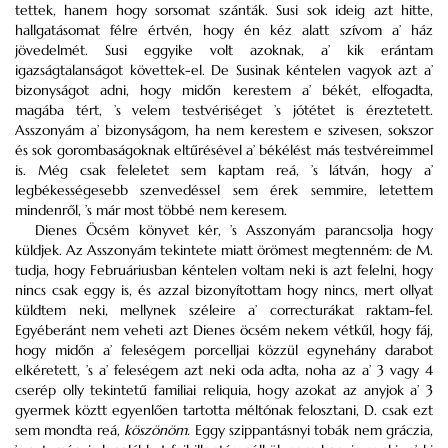
tettek, hanem hogy sorsomat szánták. Susi sok ideig azt hitte,
hallgatásomat félre értvén, hogy én kéz alatt szívom a’ ház
jövedelmét. Susi eggyike volt azoknak, a’ kik erántam
igazságtalanságot követtek-el. De Susinak kéntelen vagyok azt a’
bizonyságot adni, hogy midőn kerestem a’ békét, elfogadta,
magába tért, ’s velem testvériséget ’s jótétet is éreztetett.
Asszonyám a’ bizonyságom, ha nem kerestem e szivesen, sokszor
és sok gorombaságoknak eltűrésével a’ békélést más testvéreimmel
is. Még csak feleletet sem kaptam reá, ’s látván, hogy a’
legbékességesebb szenvedéssel sem érek semmire, letettem
mindenről, ’s már most többé nem keresem.
Dienes Öcsém könyvet kér, ’s Asszonyám parancsolja hogy
küldjek. Az Asszonyám tekintete miatt örömest megtenném: de M.
tudja, hogy Februáriusban kéntelen voltam neki is azt felelni, hogy
nincs csak eggy is, és azzal bizonyítottam hogy nincs, mert ollyat
küldtem neki, mellynek széleire a’ correcturákat raktam-fel.
Egyéberánt nem veheti azt Dienes öcsém nekem vétkűl, hogy fáj,
hogy midőn a’ feleségem porcelljai közzül egynehány darabot
elkéretett, ’s a’ feleségem azt neki oda adta, noha az a’ 3 vagy 4
cserép olly tekintetű familiai reliquia, hogy azokat az anyjok a’ 3
gyermek köztt egyenlően tartotta méltónak felosztani, D. csak ezt
sem mondta reá,
köszönöm.
Eggy szippantásnyi tobák nem gráczia,