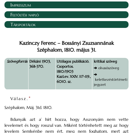
Impresszum
Feltöltési napló
Társportálok
Kazinczy Ferenc – Bossányi Zsuzsannának
Széphalom, 1810. május 31.
Szövegforrás
Dékáni 1903,
Utólagos publikáció.
kritikai szöveg
368-370.
Csoportos.
olvasószöveg
1810/1903
KazLev. XXIV. 117-119.,
keletkezéstörténeti
6010. sz.
jegyzet
Válasz.
*
Széphalom, Máj. 31d. 1810.
Bdunyák azt a’ hírt hozza, hogy Asszonyám nem vette
levelemet és hogy rosszul van. Miként történhetett meg az hogy
levelem Semlyénbe nem ért, meg nem foghatom, mert azt