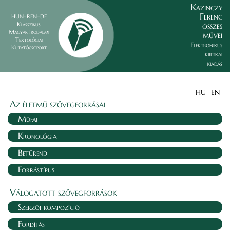
Kazinczy
Ferenc
HUN–REN–DE
összes
Klasszikus
Magyar Irodalmi
művei
Textológiai
Elektronikus
Kutatócsoport
kritikai
kiadás
HU
EN
Az életmű szövegforrásai
Műfaj
Kronológia
Betűrend
Forrástípus
Válogatott szövegforrások
Szerzői kompozíció
Fordítás