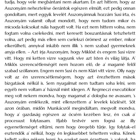
tudja, hogy vele megbántani nem akartam. Én azt hittem, hogy az
Asszonyám neheztelése őerántok egészen elmúlt; ezt pedig onnan
gondoltam, mert eggyik levelét Asszonyámnak hozzám Susi írta, és
Asszonyám valamit ollyat mondott, hogy nem tudom mikor és
micsoda kolcsokat nála hagyott volt. Ha ezt nem hittem volna, nem
fogtam volna cselekedni, mert keresett bosszantásnak tetszhetett
volna, azt pedig más ellen sem cselekszi örömest az ember, mikor
elkerűlheti, annyival inkább nem illik ’s nem szabad gyermeknek
anyja ellen. – Azt írja Asszonyám, hogy Miklóst és engem Susi vízre
vitt. Hogy mi ketten vizre vagyunk víve azt Isten és világ látja. A’
Miklós szerencsétlenségét nem hozom elő, de a’ magamé felől
szabad szóllanom. Engem nem Susi és nem Klári vitt vízre. Olly nagy
volt az én szerencsétlenségem, hogy azt érezhettem mások
bizgatások nélkül is. Sem nyugalmat nem tudtam soha lelni, sem
egyéb nem voltam a’ háznál mint idegen. A’ Regmeczi executiókor
meg volt nekem mondva, hogy magamat a’ dologba ne avassam, ’s
Asszonyám emlékezik, mint ellenzettem a’ levelek közlését. Sőt
azon órában, midőn Munkácsról megindúltam, megvolt mondva,
hogy a’ gazdaság egészen az öcsém kezében lesz, én csak a’
processust folytassam. Ifjabb testvér sem fogná az illy
egyenetlenséget eltűrni, nem hogy öregebb tűrje. Igy folytak-el
esztendők a’ nélkül, hogy én legkissebbet tehettem volna. Kőnek
kellett volna nékem lenni, ha ezeket nem érzettem, ’s vaknak, ha