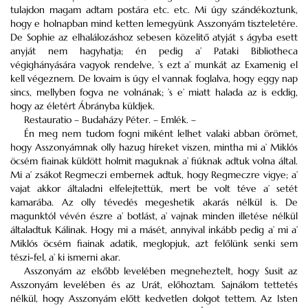
tulajdon magam adtam postára etc. etc. Mi úgy szándékoztunk,
hogy e holnapban mind ketten lemegyünk Asszonyám tiszteletére.
De Sophie az elhalálozáshoz sebesen közelitő atyját s ágyba esett
anyját nem hagyhatja; én pedig a’ Pataki Bibliotheca
végighányására vagyok rendelve, ’s ezt a’ munkát az Examenig el
kell végeznem. De lovaim is úgy el vannak foglalva, hogy eggy nap
sincs, mellyben fogva ne volnának; ’s e’ miatt halada az is eddig,
hogy az életért Ábrányba küldjek.
Restauratio – Budaházy Péter. – Emlék. –
Én meg nem tudom fogni miként lelhet valaki abban örömet,
hogy Asszonyámnak olly hazug híreket viszen, mintha mi a’ Miklós
öcsém fiainak küldött holmit maguknak a’ fiúknak adtuk volna által.
Mi a’ zsákot Regmeczi embernek adtuk, hogy Regmeczre vigye; a’
vajat akkor általadni elfelejtettük, mert be volt téve a’ setét
kamarába. Az olly tévedés megeshetik akarás nélkül is. De
magunktól vévén észre a’ botlást, a’ vajnak minden illetése nélkül
általadtuk Kálinak. Hogy mi a másét, annyival inkább pedig a’ mi a’
Miklós öcsém fiainak adatik, meglopjuk, azt felőlünk senki sem
tészi-fel, a’ ki ismerni akar.
Asszonyám az elsőbb levelében megneheztelt, hogy Susit az
Asszonyám levelében és az Urát, előhoztam. Sajnálom tettetés
nélkül, hogy Asszonyám előtt kedvetlen dolgot tettem. Az Isten