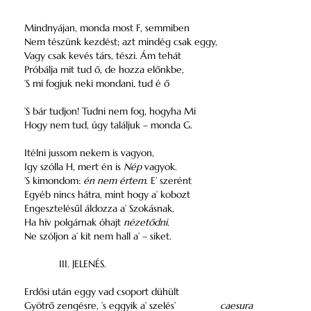
Mindnyájan, monda most F, semmiben
Nem tészünk kezdést; azt mindég csak eggy,
Vagy csak kevés társ, tészi. Ám tehát
Próbálja mit tud ő, de hozza előnkbe,
’S mi fogjuk neki mondani, tud é ő
’S bár tudjon! Tudni nem fog, hogyha Mi
Hogy nem tud, úgy találjuk – monda G.
Itélni jussom nekem is vagyon,
Igy szólla H, mert én is
Nép
vagyok.
’S kimondom:
én nem értem
. E’ szerént
Egyéb nincs hátra, mint hogy a’ kobozt
Engesztelésűl áldozza a’ Szokásnak,
Ha hív polgárnak óhajt
nézetődni
.
Ne szóljon a’ kit nem hall a’ – siket.
III. JELENÉS.
Erdősi után eggy vad csoport dühült
Gyötrő zengésre, ’s eggyik a’ szelés’
caesura