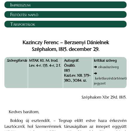
Impresszum
Feltöltési napló
Társportálok
Kazinczy Ferenc – Berzsenyi Dánielnek
Széphalom, 1815. december 29.
Szövegforrás
MTAK Kt. M. Irod.
Autográf.
kritikai szöveg
Lev. 4-r. 135. 4-r, 2 f.
Önálló.
olvasószöveg
1815
KazLev. XIII. 379-
keletkezéstörténeti
380., 3084. sz.
jegyzet
Széphalom Xbr 29d. 1815.
Kedves barátom,
Boldog új esztendőt. – Tegnap előtt estve haza érkezvén
Lasztóczról, hol Szemerémnek társaságában az innepet eggyütt