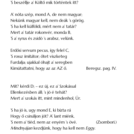
’S beszéllje a’ Költő mik történtek itt?
A’ nóta szép, mond A, de nem magyar;
Nekünk magyar kell, nem deák ’s görög.
’S ha kell külföldi, mért nem a’ tatár?
Mert a’ tatár rokonvér, monda B,
’S a’ syrus és zsidó ’s arabsz, velünk.
Erdősi servum pecus, így felel C,
’S rossz ímitátor; őtet viszketeg
Furdalja; ujakkal óhajt a’ seregben
Kimútattatni, hogy az az AZ ő.
Beregsz. pag. IV.
Mit? kérdi D; – ez új, ez a’ Szokással
Ellenkezésben áll; ’s jó é tehát?
Mert a’ szokás itt, mint mindenhol, Úr.
’S ha jó is, ugy mond E, ki bízta rá
Hogy ő csináljon jót? A’ lant miénk,
’S nem a’ tiéd, nem az enyém ’s övé.
(Zsombori.)
Mindnyájan
kezdjünk, hogy ha kell nem
Eggy
.