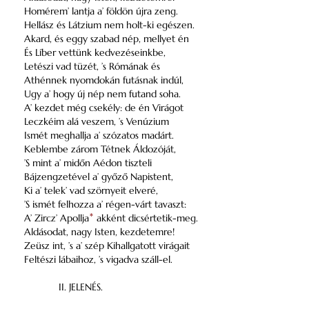
Homérem’ lantja a’ földön újra zeng.
Hellász és Látzium nem holt-ki egészen.
Akard, és eggy szabad nép, mellyet én
És Líber vettünk kedvezéseinkbe,
Letészi vad tüzét, ’s Rómának és
Athénnek nyomdokán futásnak indúl,
Ugy a’ hogy új nép nem futand soha.
A’ kezdet még csekély: de én Virágot
Leczkéim alá veszem, ’s Venúzium
Ismét meghallja a’ szózatos madárt.
Keblembe zárom Tétnek Áldozóját,
’S mint a’ midőn Aédon tiszteli
Bájzengzetével a’ győző Napistent,
Ki a’ telek’ vad szörnyeit elveré,
’S ismét felhozza a’ régen-várt tavaszt:
A’ Zircz’ Apollja
*
akként dicsértetik-meg.
Aldásodat, nagy Isten, kezdetemre!
Zeüsz int, ’s a’ szép Kihallgatott virágait
Feltészi lábaihoz, ’s vigadva száll-el.
II. JELENÉS.