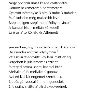
Négy pontjain rímet kezde csattogatni.
Gonosz hexámetert ’s pentámetert
Gyártott nőstényke ’s hím, ’s tudós ’s tudatlan,
És a’ tudatlan még makacsbb leve.
Szép, oh igen szép! mond Polhymniának
*
A’ kancsal Isten; méltán kérkedel!
Ez é az a’ te Rómád és Athéned?
Sergemben, úgy mond Mómusznak komoly
De csendes arcczal Polyhymnia,
*
Jót ’s rosszat eggyütt úgy lelsz mint az ég’
Sergében leljük Ámort és Szilént,
És téged ormos, sánta, kancsal Isten.
Mellyíke a’ jó, mellyíke a’ gonosz,
Azt értik a’ kik engemet szeretnek.
’S epés gúnyoddal én nem gondolok,
’S felszálla, ’s vitte a’ pártát kedvesének.