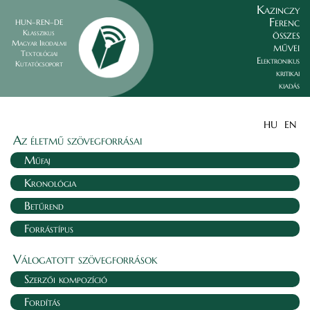
Kazinczy
Ferenc
HUN–REN–DE
összes
Klasszikus
Magyar Irodalmi
művei
Textológiai
Elektronikus
Kutatócsoport
kritikai
kiadás
HU
EN
Az életmű szövegforrásai
Műfaj
Kronológia
Betűrend
Forrástípus
Válogatott szövegforrások
Szerzői kompozíció
Fordítás