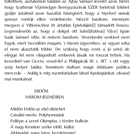
töltöttem, asztalomon találám az Ajtay Sámuel levelét azon hírrel,
hogy Szathmár V[árme]gye Beregszászinak
EZER
forintnál többet
gyűjte jutalmúl azon hazafiúi hűségéért, hogy a’ Nyelvet annak
gonosz rontóji ellen védelmezte. Nézzd barátom, mennyire
megyen a’ Vitkovicshoz írt ártatlan Epistoláján[!] támadott bosszu.
Legrendesebb az, hogy a’ dolgot ott Subst[itutivus] V[ice] Ispán
Isaak Sámuel vitte, ki nekem barátom. Veszekedni senkivel nem
fogok, mert becsűlöm magam, ’s bízom ügyemhez; az ugyan soha
el nem akasztatik többé. De szükség hogy ezek a’ jó szívű de
eléggé fel nem világosított emberek lássák mi rosszat tettek. Ha
kezednél van Cicero, vessd-fel a’ Philippicák III. c. 187. ’s ott eggy
szép helyet találsz, hominem stultum magis infatuare publica
mercede. – Addig is míg nyomtatásban látod Apologiánkat, olvassd
mai munkámat.
ERDŐSI
.
HÁROM JELENÉSBEN.
Midőn Erdősi az első distichet
Csinálni merte, Polyhymniánk
Fellépe a’ szent Olympba, ’s térdre hullván
A’ nagy Kroníon’ széke előtt, kiáltá:
Aldásodat, nagy Isten, kezdetemre!