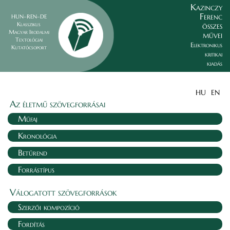
Kazinczy
Ferenc
HUN–REN–DE
összes
Klasszikus
Magyar Irodalmi
művei
Textológiai
Elektronikus
Kutatócsoport
kritikai
kiadás
HU
EN
Az életmű szövegforrásai
Műfaj
Kronológia
Betűrend
Forrástípus
Válogatott szövegforrások
Szerzői kompozíció
Fordítás