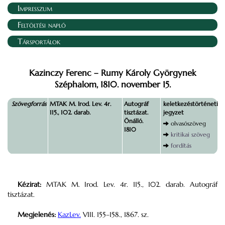
Impresszum
Feltöltési napló
Társportálok
Kazinczy Ferenc – Rumy Károly Györgynek
Széphalom, 1810. november 15.
Szövegforrás
MTAK M. Irod. Lev. 4r.
Autográf
keletkezéstörténeti
115., 102. darab.
tisztázat.
jegyzet
Önálló.
olvasószöveg
1810
kritikai szöveg
fordítás
Kézirat:
MTAK M. Irod. Lev. 4r. 115., 102. darab. Autográf
tisztázat.
Megjelenés:
KazLev.
VIII. 155–158., 1867. sz.