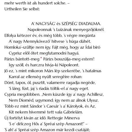
mehr werth ist als hundert solche. –
Urtheilen Sie selbst:
A’ NAGYSÁG’ és SZÉPSÉG’ DIADALMA.
Napoleonnak ’s Luízának menyegzőjöknél.
Elfolya kétezer év, és még több, ’s végre megúnta
A’ nagy Mennykövező’ hitvese ’s húga dühét.
Homloka’-szűltje nem így. Fájt még, hogy az Ídai bíró
Cyprisz elől őtet megfutamodni hagyá.
Párizs bántott-meg:
*
Párizs bosszúlja-meg estem’!
Igy szóll, és harczra hívja-ki Nápoleont.
Jő ez, ’s mint mikoron Márs lép szekerébe, ’s hatalmas
Karral az ellenség nyúlt seregêire rohan:
Dönt, tapos, öl, pusztít, valamerre ragadja negéde,
’S láng, füst, jaj ’s riadás töltik-el a’ nagy eget.
Cypria megdöbben. „Nem küszde így a’ nagy Achillesz,
Nem Dioméd, ugymond; így nem az álnok Ulyssz.
Több ez mint Sándor ’s Caesár ’s a’ Károlyok, és Az,
Kit nekem hívemmé tett vala Gábrielám.
Új fortélyt kíván az idő: Rettegje Minerva
’S e’ délczeg Hős a’ Spréai szép Amazont!” –
’S ah! a’ Spréai szép Amazon már kezdi csatáját;