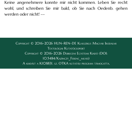
Keine angenehmere konnte mir nicht kommen. Leben Sie recht
wohl, und schreiben Sie mir bald, ob Sie nach Oedenb. gehen
werden oder nicht! ––
Copyright © 2016-2026 HUN–REN–DE Klasszikus Magyar Irodalmi
Textológiai Kutatócsoport
Copyright © 2016-2026 Debreceni Egyetemi Kiadó (DOI:
10.5484/Kazinczy_Ferenc_muvei)
A kiadást a K108831. sz. OTKA kutatási program támogatta.