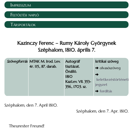
Impresszum
Feltöltési napló
Társportálok
Kazinczy Ferenc – Rumy Károly Györgynek
Széphalom, 1810. április 7.
Szövegforrás
MTAK M. Irod. Lev.
Autográf
kritikai szöveg
4r. 115., 87. darab.
tisztázat.
olvasószöveg
Önálló.
1810
keletkezéstörténeti
KazLev. VII. 353-
jegyzet
356., 1703. sz.
fordítás
Széphalom, den 7. April 1810.
Széphalom, den 7. Apr. 1810.
Theurester Freund!