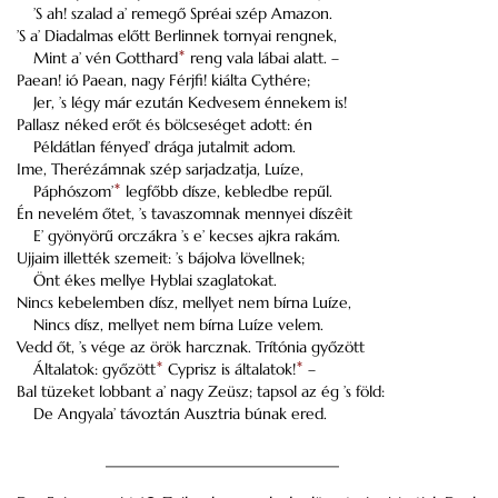
’S ah! szalad a’ remegő Spréai szép Amazon.
’S a’ Diadalmas előtt Berlinnek tornyai rengnek,
Mint a’ vén Gotthard
*
reng vala lábai alatt. –
Paean! ió Paean, nagy Férjfi! kiálta Cythére;
Jer, ’s légy már ezután Kedvesem énnekem is!
Pallasz néked erőt és bölcseséget adott: én
Példátlan fényed’ drága jutalmit adom.
Ime, Therézámnak szép sarjadzatja, Luíze,
Páphószom’
*
legfőbb dísze, kebledbe repűl.
Én nevelém őtet, ’s tavaszomnak mennyei díszêit
E’ gyönyörű orczákra ’s e’ kecses ajkra rakám.
Ujjaim illették szemeit: ’s bájolva lövellnek;
Önt ékes mellye Hyblai szaglatokat.
Nincs kebelemben dísz, mellyet nem bírna Luíze,
Nincs dísz, mellyet nem bírna Luíze velem.
Vedd őt, ’s vége az örök harcznak. Trítónia győzött
Általatok: győzött
*
Cyprisz is általatok!
*
–
Bal tüzeket lobbant a’ nagy Zeüsz; tapsol az ég ’s föld:
De Angyala’ távoztán Ausztria búnak ered.
______________________________