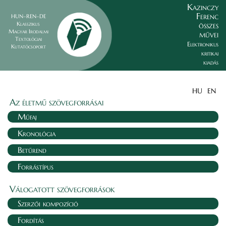
Kazinczy
Ferenc
HUN–REN–DE
összes
Klasszikus
Magyar Irodalmi
művei
Textológiai
Elektronikus
Kutatócsoport
kritikai
kiadás
HU
EN
Az életmű szövegforrásai
Műfaj
Kronológia
Betűrend
Forrástípus
Válogatott szövegforrások
Szerzői kompozíció
Fordítás