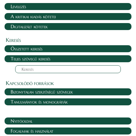
Levelezés
A kritikai kiadás kötetei
Digitalizált kötetek
Keresés
Összetett keresés
Teljes szövegű keresés
Kapcsolódó források
Bizonytalan szerzőségű szövegek
Tanulmányok és monográfiák
Nyitóoldal
Fogalmak és használat