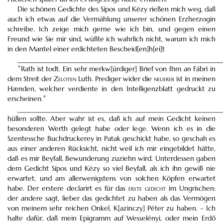
Die schönen Gedichte des Sípos und Kézy rießen mich weg, daß
auch ich etwas auf die Vermählung unserer schönen Erzherzogin
schreibe. Ich zeige mich gerne wie ich bin, und gegen einen
Freund wie Sie mir sind, wüßte ich wahrlich nicht, warum ich mich
in den Mantel einer erdichteten Bescheid[en]h[ei]t
___________________________________________________________
*
Rath ist todt. Ein sehr merkw[ürdiger] Brief von Ihm an Fábri in
dem Streit der Z
eloten
Luth. Prediger wider die
neuerer
ist in meinen
Hænden, welcher verdiente in den Intelligenzblatt gedruckt zu
erscheinen.
*
___________________________________________________________
hüllen sollte. Aber wahr ist es, daß ich auf mein Gedicht keinen
besonderen Werth gelegt habe oder lege. Wenn ich es in die
Szentessche Buchdruckerey in Patak geschickt habe, so geschah es
aus einer anderen Rücksicht, nicht weil ich mir eingebildet hätte,
daß es mir Beyfall, Bewunderung zuziehn wird. Unterdessen gaben
dem Gedicht Sípos und Kézy so viel Beyfall, als ich ihn gewiß nie
erwartet, und am allerwenigstens von solchen Köpfen erwartet
habe. Der erstere declarirt es für das
erste gedicht
im Ungrischen:
der andere sagt, lieber das gedichtet zu haben als das Vermögen
von meinem sehr reichen Onkel, K[azinczy] Péter zu haben. – Ich
halte dafür, daß mein Epigramm auf Wesselényi, oder mein Erdő