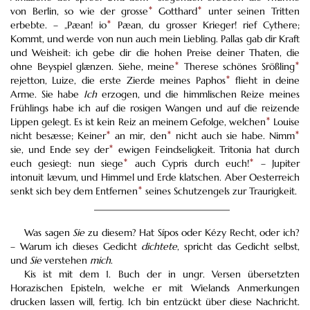
von Berlin, so wie der grosse
*
Gotthard
*
unter seinen Tritten
erbebte. – „Pæan! io
*
Pæan, du grosser Krieger! rief Cythere;
Kommt, und werde von nun auch mein Liebling. Pallas gab dir Kraft
und Weisheit: ich gebe dir die hohen Preise deiner Thaten, die
ohne Beyspiel glӕnzen. Siehe, meine
*
Therese schönes Srößling
*
rejetton, Luize, die erste Zierde meines Paphos
*
flieht in deine
Arme. Sie habe
Ich
erzogen, und die himmlischen Reize meines
Frühlings habe ich auf die rosigen Wangen und auf die reizende
Lippen gelegt. Es ist kein Reiz an meinem Gefolge, welchen
*
Louise
nicht besæsse; Keiner
*
an mir, den
*
nicht auch sie habe. Nimm
*
sie, und Ende sey der
*
ewigen Feindseligkeit. Tritonia hat durch
euch gesiegt: nun siege
*
auch Cypris durch euch!
*
– Jupiter
intonuit lævum, und Himmel und Erde klatschen. Aber Oesterreich
senkt sich bey dem Entfernen
*
seines Schutzengels zur Traurigkeit.
____________________________
Was sagen
Sie
zu diesem? Hat Sípos oder Kézy Recht, oder ich?
– Warum ich dieses Gedicht
dichtete
, spricht das Gedicht selbst,
und
Sie
verstehen
mich
.
Kis ist mit dem 1. Buch der in ungr. Versen übersetzten
Horazischen Episteln, welche er mit Wielands Anmerkungen
drucken lassen will, fertig. Ich bin entzückt über diese Nachricht.