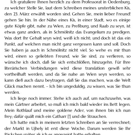
Ich gratuliere Ihnen herzlich zu dem Professorat in Oedenburg,
zu welcher Stelle Sie, laut dem Schreiben meines unsterblichen Kis,
den 23. März erwählt worden sind. Gehen Sie, mein lieber Freund!
gehen Sie hin. In der Nähe eines Kis, in einer Stadt, wo es einige
gute Köpfe gibt, nahe zu Wien, zu Preßburg, und Raab zu seyn, ist
etwas ganz anders, als in Schmölnitz das Evangelium zu predigen.
Was dort Ihr Gehalt seyn wird, weiß ich nicht; und doch ist das ein
Punkt, auf welchen man nicht ganz vergessen kann und soll. Doch
Sie haben ja auch in Schmölnitz nicht viel. So wehe es mir thun
wird, einen so geliebten Freund, wie Sie sind, zu verlieren, so
wünsche ich doch, daß Sie sich entschlößen, hinzugehn. Für Ihre
literärischen Verbindungen wird diese translation gewiß sehr
vortheilhaft werden, und da Sie nahe an Wien seyn werden, so
kann dieß auch dazu beytragen, daß Sie das machen, was die Welt
Glück machen nennt. – Ich bin ungeduldig, zu wissen, was Sie thun
werden.
Ich liege noch immer. Stehe ich auch auf, um nachzusehn, was
mein Gärtner arbeitet, so muß ich mich bald wieder ins Bett legen.
Mein Rothlauf und meine goldene Ader, von ihnen bin ich nun
frey; dafür quält mich ein Catharr [!] und die Strauchen.
Ich hatte mich in meinem letzten Schreiben an Sie verrechnet;
der Markt in Ujhely ist erst diese Woche. Darum werden Sie Ihr
Päckchen später als ich es angezeigt hatte erhalten.