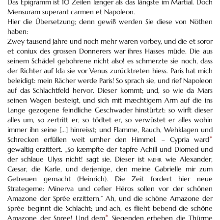
Das Epigramm ist 10 Zeilen lӕnger als das längste im Martial. Doch
Mensuram superant carmen et Napoleon.
Hier die Übersetzung; denn gewiß werden Sie diese von Nöthen
haben:
Zwey tausend Jahre und noch mehr waren vorbey, und die et soror
et coniux des grossen Donnerers war ihres Hasses müde. Die aus
seinem Schädel gebohrene nicht also! es schmerzte sie noch, dass
der Richter auf Ida sie vor Venus zurücktreten hiess. Paris hat mich
beleidigt: mein Rächer werde Paris! So sprach sie, und rief Napoleon
auf das Schlachtfeld hervor. Dieser kommt; und, so wie da Mars
seinen Wagen besteigt, und sich mit mæchtigem Arm auf die ins
Lange gezogene feindliche Geschwader hinstürtzt: so wirft dieser
alles um, so zertritt er, so tödtet er, so verwüstet er alles wohin
immer ihn seine [...] hinreisst; und Flamme, Rauch, Wehklagen und
Schrecken erfüllen weit umher den Himmel. – Cypria ward
*
gewaltig erzittert. „So kæmpfte der tapfre Achill und Diomed und
der schlaue Ulyss nicht! sagt sie. Dieser ist
mehr
wie Alexander,
Cæsar, die Karle, und derjenige, den meine Gabrielle mir zum
Getreuen gemacht (Heinrich). Die Zeit fordert hier neue
Strategeme: Minerva und cefier Héros sollen vor der schönen
Amazone der Sprée erzittern.” Ah, und die schöne Amazone der
Sprée beginnt die Schlacht; und ach, es flieht bebend die schöne
Amazone der Spree! Und dem
*
Siegenden erbeben die Thürme