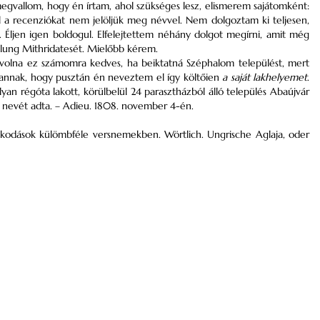
egvallom, hogy én írtam, ahol szükséges lesz, elismerem sajátomként:
 a recenziókat nem jelöljük meg névvel. Nem dolgoztam ki teljesen,
. Éljen igen boldogul. Elfelejtettem néhány dolgot megírni, amit még
lung Mithridatesét. Mielőbb kérem.
volna ez számomra kedves, ha beiktatná Széphalom települést, mert
vannak, hogy pusztán én neveztem el így költőien
a saját lakhelyemet
.
régóta lakott, körülbelül 24 parasztházból álló település Abaújvár
 nevét adta. – Adieu. 1808. november 4-én.
skodások külömbféle versnemekben. Wörtlich. Ungrische Aglaja, oder