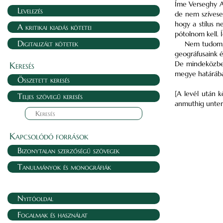
Íme Verseghy Ag
Levelezés
de nem szívese
hogy a stílus 
A kritikai kiadás kötetei
pótolnom kell.
Digitalizált kötetek
Nem tudom, 
geográfusaink 
De mindeközben
Keresés
megye határába
Összetett keresés
[A levél után 
Teljes szövegű keresés
anmuthig unter
Kapcsolódó források
Bizonytalan szerzőségű szövegek
Tanulmányok és monográfiák
Nyitóoldal
Fogalmak és használat