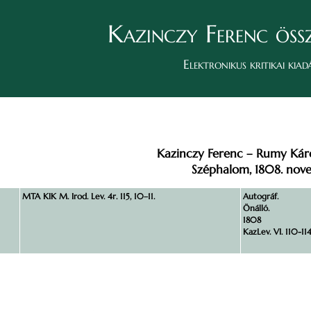
Kazinczy Ferenc öss
Elektronikus kritikai kiad
Kazinczy Ferenc – Rumy Kár
Széphalom, 1808. nov
MTA KIK M. Irod. Lev. 4r. 115, 10–11.
Autográf.
Önálló.
1808
KazLev. VI. 110-114.