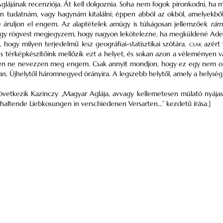
lájának recenziója. Át kell dolgoznia. Soha nem fogok pironkodni, ha m
n tudatnám, vagy hagynám kitalálni; éppen abból az okból, amelyekből
ne áruljon el engem. Az alaptételek amúgy is túlságosan jellemzőek
rám
 Így rögvest megjegyzem, hogy nagyon lekötelezne, ha megküldené Ade
hogy milyen terjedelmű lesz geográfiai-statisztikai szótára.
csak
azért 
és térképkészítőink mellőzik ezt a helyet, és sokan azon a véleményen 
 ne nevezzen meg engem. Csak annyit mondjon, hogy ez egy nem olyan 
n, Újhelytől háromnegyed órányira. A legszebb helytől, amely a helység
következik Kazinczy „Magyar Aglája, avvagy kellemetesen múlató nyája
haltende Liebkosungen in verschiedenen Versarten…” kezdetű írása.]