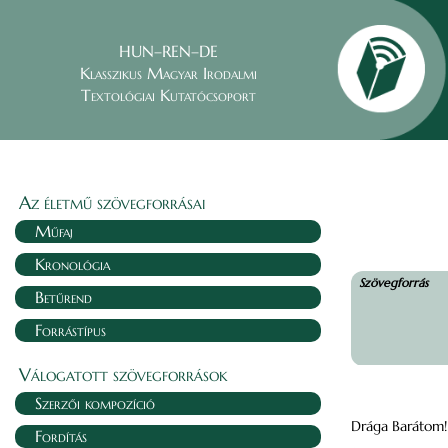
HUN–REN–DE
Klasszikus Magyar Irodalmi
Textológiai Kutatócsoport
Az életmű szövegforrásai
Műfaj
Kronológia
Szövegforrás
Betűrend
Forrástípus
Válogatott szövegforrások
Szerzői kompozíció
Drága Barátom!
Fordítás