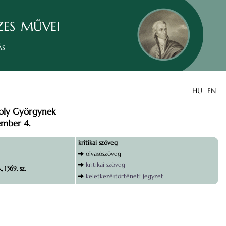
zes művei
ás
HU
EN
oly Györgynek
ember 4.
kritikai szöveg
olvasószöveg
kritikai szöveg
, 1369. sz.
keletkezéstörténeti jegyzet