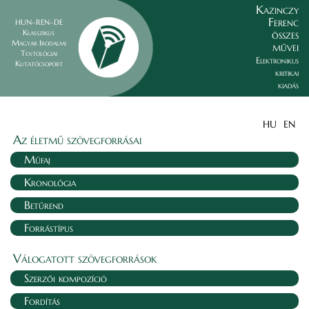
Kazinczy
Ferenc
HUN–REN–DE
összes
Klasszikus
Magyar Irodalmi
művei
Textológiai
Elektronikus
Kutatócsoport
kritikai
kiadás
HU
EN
Az életmű szövegforrásai
Műfaj
Kronológia
Betűrend
Forrástípus
Válogatott szövegforrások
Szerzői kompozíció
Fordítás