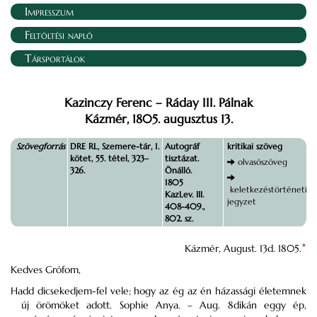
Impresszum
Feltöltési napló
Társportálok
Kazinczy Ferenc – Ráday III. Pálnak
Kázmér, 1805. augusztus 13.
Szövegforrás
DRE RL, Szemere-tár, 1.
Autográf
kritikai szöveg
kötet, 55. tétel, 323–
tisztázat.
olvasószöveg
326.
Önálló.
1805
keletkezéstörténeti
KazLev. III.
jegyzet
408-409.,
802. sz.
Kázmér, August. 13d. 1805.
*
Kedves Grófom,
Hadd dicsekedjem-fel vele; hogy az ég az én házassági életemnek
új örömöket adott. Sophie Anya. – Aug. 8dikán eggy ép,