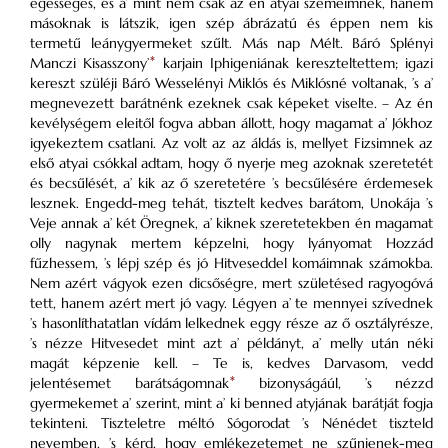
egésséges, és a’ mint nem csak az én atyai szemeimnek, hanem
másoknak is látszik, igen szép ábrázatú és éppen nem kis
termetű leánygyermeket szűlt. Más nap Mélt. Báró Splényi
Manczi Kisasszony’
*
karjain Iphigeniának kereszteltettem; igazi
kereszt szüléji Báró Wesselényi Miklós és Miklósné voltanak, ’s a’
megnevezett barátnénk ezeknek csak képeket viselte. – Az én
kevélységem eleitől fogva abban állott, hogy magamat a’ Jókhoz
igyekeztem csatlani. Az volt az az áldás is, mellyet Fizsimnek az
első atyai csókkal adtam, hogy ő nyerje meg azoknak szeretetét
és becsűlését, a’ kik az ő szeretetére ’s becsűlésére érdemesek
lesznek. Engedd-meg tehát, tisztelt kedves barátom, Unokája ’s
Veje annak a’ két Öregnek, a’ kiknek szeretetekben én magamat
olly nagynak mertem képzelni, hogy lyányomat Hozzád
fűzhessem, ’s lépj szép és jó Hitveseddel komáimnak számokba.
Nem azért vágyok ezen dicsőségre, mert születésed ragyogóvá
tett, hanem azért mert jó vagy. Légyen a’ te mennyei szívednek
’s hasonlíthatatlan vídám lelkednek eggy része az ő osztályrésze,
’s nézze Hitvesedet mint azt a’ példányt, a’ melly után néki
magát képzenie kell. – Te is, kedves Darvasom, vedd
jelentésemet barátságomnak
*
bizonyságáúl, ’s nézzd
gyermekemet a’ szerint, mint a’ ki benned atyjának barátját fogja
tekinteni. Tiszteletre méltó Sógorodat ’s Nénédet tiszteld
nevemben, ’s kérd, hogy emlékezetemet ne szűnjenek-meg