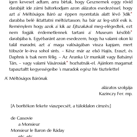
igen keveset adtam, arra bírtak, hogy Gesznernek eggy rövíd
darabját ide zárni bátorkodjam azon alázatos esedezéssel, hogy
azt a’ Méltóságos Báró az éppen nyomtatás alatt lévő 3dik
*
darabba belé iktattatni méltóztasson; ha bár az leg-utól esik is.
Reménylem hogy azok a’ kik az
Ejtszaká
val meg-elégedtek, ezt
nem fogják érdemetlennek tartani a’ Museum később
*
darabjába is. Egyébaránt azon esedezem, hogy ha valami okon ki
talál maradni, azt a’ maga valóságában vissza kapjam, mert
töbször le-írva sohol sints. – Kész már az első Hajós, Eraszt, és
Daphnis is tsak nem félig. – Az Aranka Ur munkáit vagy Batsányi
Társ, – vagy valami Vásárosiak
*
hozhatnák-el. Ajánlom magamat
tapasztaltt kegyességeibe ’s maradok egész hív tisztelettel
A’ Méltóságos Bárónak
alázatos szolgája
Kazinczy Fer. mp.
[A borítékon fekete viaszpecsét, a túloldalon címzés:]
de Cassovie
a Monsieur
Monsieur le Baron de Ráday
etc. etc.