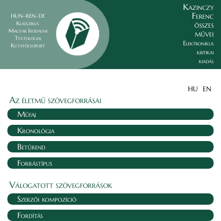
Kazinczy
Ferenc
HUN–REN–DE
összes
Klasszikus
Magyar Irodalmi
művei
Textológiai
Elektronikus
Kutatócsoport
kritikai
kiadás
HU
EN
Az életmű szövegforrásai
Műfaj
Kronológia
Betűrend
Forrástípus
Válogatott szövegforrások
Szerzői kompozíció
Fordítás