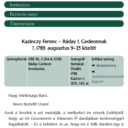
Impresszum
Feltöltési napló
Társportálok
Kazinczy Ferenc – Ráday I. Gedeonnak
?, 1789. augusztus 9–25 között
Szövegforrás
DRE RL, C/64-8, 1058.
Autográf
kritikai szöveg
Ráday Gedeon
tisztázat.
olvasószöveg
levelezése.
Önálló.
1789
keletkezéstörténeti
KazLev. I.
jegyzet
205., 142. sz.
Nagy Méltóságú Báró,
híven tiszteltt Uram!
Azok a’ levelek is azt mutatják, a’ mellyeket én vészek Erdélyből,
ő
hogy
az én Gesznerem
a’ Museum 1
darabjában kedvességgel
fogadtatott. – Ez a’ tekintet, és az, hogy én a’ 3dik darabra úgy is