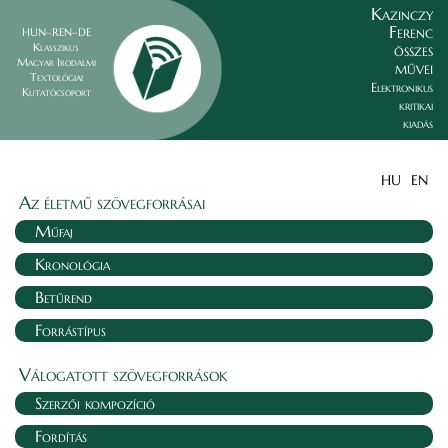
Kazinczy
Ferenc
HUN–REN–DE
összes
Klasszikus
Magyar Irodalmi
művei
Textológiai
Elektronikus
Kutatócsoport
kritikai
kiadás
HU
EN
Az életmű szövegforrásai
Műfaj
Kronológia
Betűrend
Forrástípus
Válogatott szövegforrások
Szerzői kompozíció
Fordítás