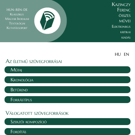
Kazinczy
Ferenc
HUN–REN–DE
összes
Klasszikus
Magyar Irodalmi
művei
Textológiai
Elektronikus
Kutatócsoport
kritikai
kiadás
HU
EN
Az életmű szövegforrásai
Műfaj
Kronológia
Betűrend
Forrástípus
Válogatott szövegforrások
Szerzői kompozíció
Fordítás