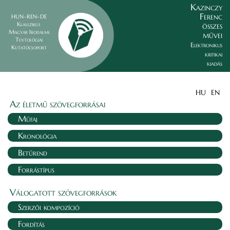
Kazinczy
Ferenc
HUN–REN–DE
összes
Klasszikus
Magyar Irodalmi
művei
Textológiai
Elektronikus
Kutatócsoport
kritikai
kiadás
HU
EN
Az életmű szövegforrásai
Műfaj
Kronológia
Betűrend
Forrástípus
Válogatott szövegforrások
Szerzői kompozíció
Fordítás