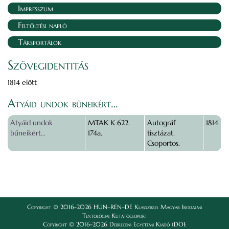
Impresszum
Feltöltési napló
Társportálok
Szövegidentitás
1814 előtt
Atyáid undok bűneikért…
Atyáid undok
MTAK K 622.
Autográf
1814
bűneikért…
174a.
tisztázat.
Csoportos.
Copyright © 2016-2026 HUN–REN–DE Klasszikus Magyar Irodalmi
Textológiai Kutatócsoport
Copyright © 2016-2026 Debreceni Egyetemi Kiadó (DOI: