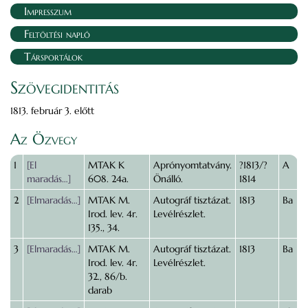
Impresszum
Feltöltési napló
Társportálok
Szövegidentitás
1813. február 3. előtt
Az Özvegy
1
[El
MTAK K
Aprónyomtatvány.
?1813/?
A
maradás…]
608. 24a.
Önálló.
1814
2
[Elmaradás…]
MTAK M.
Autográf tisztázat.
1813
Ba
Irod. lev. 4r.
Levélrészlet.
135., 34.
3
[Elmaradás…]
MTAK M.
Autográf tisztázat.
1813
Ba
Irod. lev. 4r.
Levélrészlet.
32., 86/b.
darab