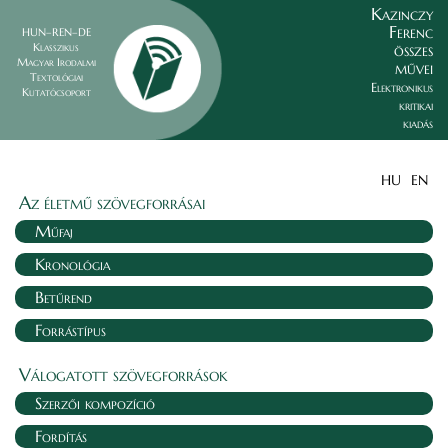
Kazinczy
Ferenc
HUN–REN–DE
összes
Klasszikus
Magyar Irodalmi
művei
Textológiai
Elektronikus
Kutatócsoport
kritikai
kiadás
HU
EN
Az életmű szövegforrásai
Műfaj
Kronológia
Betűrend
Forrástípus
Válogatott szövegforrások
Szerzői kompozíció
Fordítás