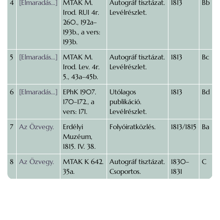
4
[Elmaradás…]
MTAK M.
Autográf tisztázat.
1813
Bb
Irod. RUI 4r.
Levélrészlet.
260., 192a–
193b., a vers:
193b.
5
[Elmaradás…]
MTAK M.
Autográf tisztázat.
1813
Bc
Irod. Lev. 4r.
Levélrészlet.
5., 43a–45b.
6
[Elmaradás…]
EPhK 1907.
Utólagos
1813
Bd
170–172., a
publikáció.
vers: 171.
Levélrészlet.
7
Az Özvegy.
Erdélyi
Folyóiratközlés.
1813/1815
Ba
Muzéum,
1815. IV. 38.
8
Az Özvegy.
MTAK K 642.
Autográf tisztázat.
1830–
C
35a.
Csoportos.
1831