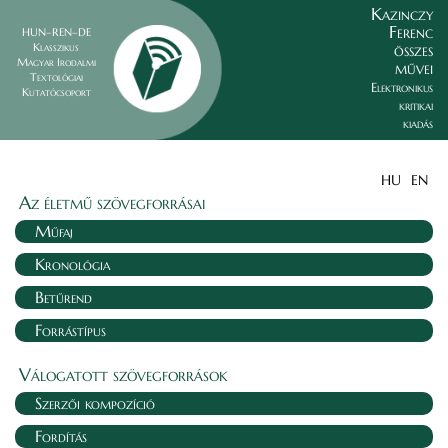
Kazinczy
Ferenc
HUN–REN–DE
összes
Klasszikus
Magyar Irodalmi
művei
Textológiai
Elektronikus
Kutatócsoport
kritikai
kiadás
HU
EN
Az életmű szövegforrásai
Műfaj
Kronológia
Betűrend
Forrástípus
Válogatott szövegforrások
Szerzői kompozíció
Fordítás