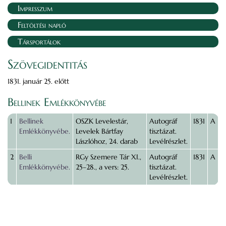
Impresszum
Feltöltési napló
Társportálok
Szövegidentitás
1831. január 25. előtt
Bellinek Emlékkönyvébe
1
Bellinek
OSZK Levelestár,
Autográf
1831
A
Emlékkönyvébe.
Levelek Bártfay
tisztázat.
Lászlóhoz, 24. darab
Levélrészlet.
2
Belli
RGy Szemere Tár XI.,
Autográf
1831
A
Emlékkönyvébe.
25–28., a vers: 25.
tisztázat.
Levélrészlet.