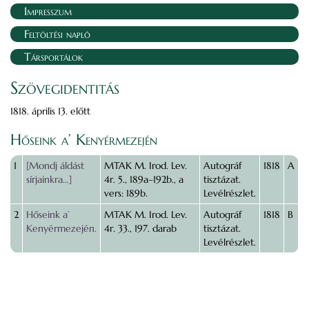
Impresszum
Feltöltési napló
Társportálok
Szövegidentitás
1818. április 13. előtt
Hőseink a’ Kenyérmezején
1
[Mondj áldást
MTAK M. Irod. Lev.
Autográf
1818
A
sírjainkra…]
4r. 5., 189a–192b., a
tisztázat.
vers: 189b.
Levélrészlet.
2
Hőseink a’
MTAK M. Irod. Lev.
Autográf
1818
B
Kenyérmezején.
4r. 33., 197. darab
tisztázat.
Levélrészlet.