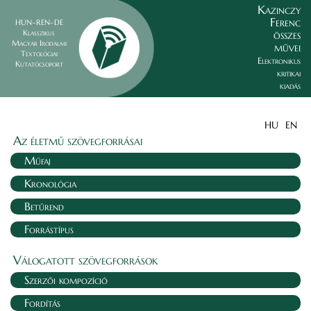
Kazinczy
Ferenc
HUN–REN–DE
összes
Klasszikus
Magyar Irodalmi
művei
Textológiai
Elektronikus
Kutatócsoport
kritikai
kiadás
HU
EN
Az életmű szövegforrásai
Műfaj
Kronológia
Betűrend
Forrástípus
Válogatott szövegforrások
Szerzői kompozíció
Fordítás