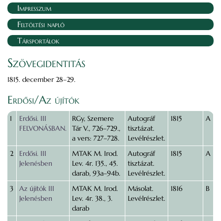
Impresszum
Feltöltési napló
Társportálok
Szövegidentitás
1815. december 28–29.
Erdősi/Az újítók
1
Erdősi. III
RGy, Szemere
Autográf
1815
A
FELVONÁSBAN.
Tár V., 726–729.,
tisztázat.
a vers: 727–728.
Levélrészlet.
2
Erdősi. III
MTAK M. Irod.
Autográf
1815
A
Jelenésben
Lev. 4r. 135., 45.
tisztázat.
darab, 93a–94b.
Levélrészlet.
3
Az újitók III
MTAK M. Irod.
Másolat.
1816
B
Jelenésben
Lev. 4r. 38., 3.
Levélrészlet.
darab