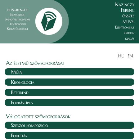
Kazinczy
Ferenc
HUN–REN–DE
összes
Klasszikus
Magyar Irodalmi
művei
Textológiai
Elektronikus
Kutatócsoport
kritikai
kiadás
HU
EN
Az életmű szövegforrásai
Műfaj
Kronológia
Betűrend
Forrástípus
Válogatott szövegforrások
Szerzői kompozíció
Fordítás