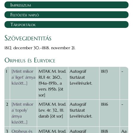
Impresszum
Feltöltési napló
Társportálok
Szövegidentitás
1812. december 30.–1818. november 21.
Orpheus és Eurydice
1
[Mint mikor
MTAK M. Irod.
Autográf
1813
-
a’ liget’ árnya
RUI 4r. 260.,
tisztázat
között…]
194a–195b., a
Levélrészlet.
vers: 195b. [öt
sor]
2
[Mint mikor
MTAK M. Irod.
Autográf
1816
-
a’ topoly’
Lev. 4r. 32., 111.
tisztázat
árnya
darab [öt sor]
Levélrészlet.
között…]
3
Orpheus és
MTAK M. Irod.
Autográf
1818
Aa