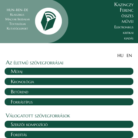
Kazinczy
Ferenc
HUN–REN–DE
összes
Klasszikus
Magyar Irodalmi
művei
Textológiai
Elektronikus
Kutatócsoport
kritikai
kiadás
HU
EN
Az életmű szövegforrásai
Műfaj
Kronológia
Betűrend
Forrástípus
Válogatott szövegforrások
Szerzői kompozíció
Fordítás