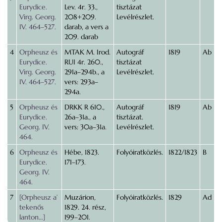
Eurydice.
Lev. 4r. 33.,
tisztázat
Virg. Georg.
208+209.
Levélrészlet.
IV. 464–527.
darab, a vers a
209. darab
4
Orpheusz és
MTAK M. Irod.
Autográf
1819
Ab
Eurydice.
RUI 4r. 260.,
tisztázat
Virg. Georg.
291a–294b., a
Levélrészlet.
IV. 464–527.
vers: 293a–
294a.
5
Orpheusz és
DRKK R 610.,
Autográf
1819
Ab
Eurydice.
26a–31a., a
tisztázat.
Georg. IV.
vers: 30a–31a.
Levélrészlet.
464.
6
Orpheusz és
Hébe, 1823.
Folyóiratközlés.
1822/1823
B
Eurydice.
171–173.
Georg. IV.
464.
7
[Orpheusz a’
Muzárion,
Folyóiratközlés.
1829
Ad
tekenős
1829. 24. rész,
lanton…]
199–201.