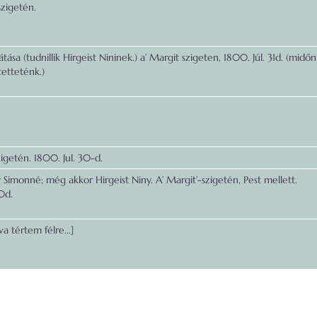
Szigetén.
ása (tudnillik Hirgeist Nininek.) a’ Margit szigeten, 1800. Júl. 31d. (midőn
etteténk.)
igetén. 1800. Jul. 30-d.
 Simonné; még akkor Hirgeist Niny. A’ Margit’-szigetén, Pest mellett.
0d.
a tértem félre...]