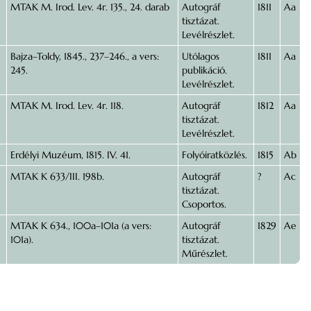
MTAK M. Irod. Lev. 4r. 135., 24. darab
Autográf
1811
Aa
tisztázat.
Levélrészlet.
Bajza–Toldy, 1845., 237–246., a vers:
Utólagos
1811
Aa
245.
publikáció.
Levélrészlet.
MTAK M. Irod. Lev. 4r. 118.
Autográf
1812
Aa
tisztázat.
Levélrészlet.
Erdélyi Muzéum, 1815. IV. 41.
Folyóiratközlés.
1815
Ab
MTAK K 633/III. 198b.
Autográf
?
Ac
tisztázat.
Csoportos.
MTAK K 634., 100a–101a (a vers:
Autográf
1829
Ae
101a).
tisztázat.
Műrészlet.