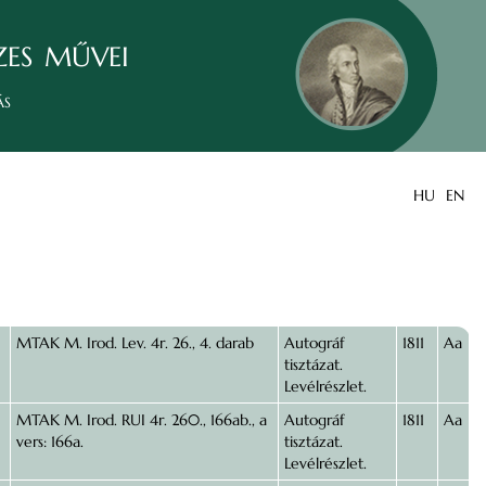
zes művei
ás
HU
EN
MTAK M. Irod. Lev. 4r. 26., 4. darab
Autográf
1811
Aa
tisztázat.
Levélrészlet.
MTAK M. Irod. RUI 4r. 260., 166ab., a
Autográf
1811
Aa
vers: 166a.
tisztázat.
Levélrészlet.