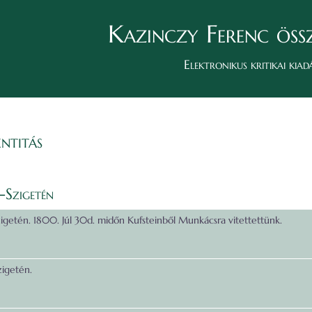
Kazinczy Ferenc öss
Elektronikus kritikai kiad
ntitás
-Szigetén
zigetén. 1800. Júl 30d. midőn Kufsteinből Munkácsra vitettettünk.
zigetén.