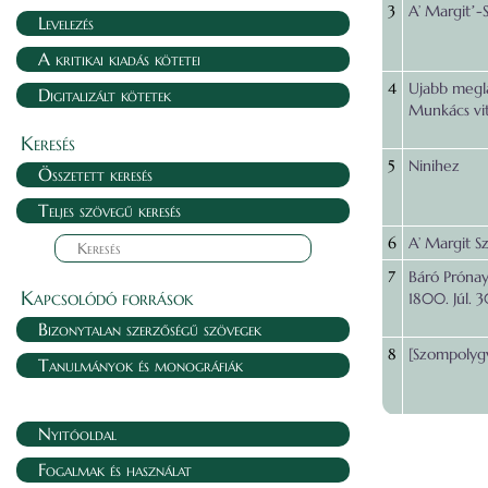
3
A’ Margitʼ-
Levelezés
A kritikai kiadás kötetei
4
Ujabb meglát
Digitalizált kötetek
Munkács vit
Keresés
5
Ninihez
Összetett keresés
Teljes szövegű keresés
6
A’ Margit Sz
7
Báró Prónay
Kapcsolódó források
1800. Júl. 3
Bizonytalan szerzőségű szövegek
8
[Szompolygv
Tanulmányok és monográfiák
Nyitóoldal
Fogalmak és használat