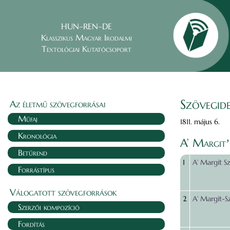
HUN–REN–DE
Klasszikus Magyar Irodalmi
Textológiai Kutatócsoport
Szövegide
Az életmű szövegforrásai
Műfaj
1811. május 6.
Kronológia
A’ Margitʼ
Betűrend
1
A’ Margit S
Forrástípus
Válogatott szövegforrások
2
A’ Margit-S
Szerzői kompozíció
Fordítás