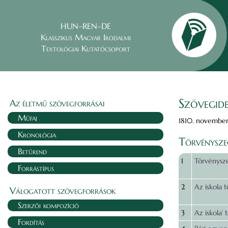
HUN–REN–DE
Klasszikus Magyar Irodalmi
Textológiai Kutatócsoport
Szövegide
Az életmű szövegforrásai
Műfaj
1810. november
Kronológia
Törvénysze
Betűrend
1
Törvénysz
Forrástípus
2
Az iskola 
Válogatott szövegforrások
Szerzői kompozíció
3
Az iskola’ 
Fordítás