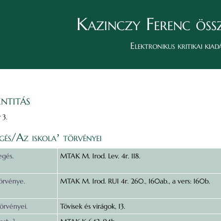
Kazinczy Ferenc öss
Elektronikus kritikai kiad
ntitás
 3.
gés/Az iskolaʼ törvényei
egés.
MTAK M. Irod. Lev. 4r. 118.
törvénye.
MTAK M. Irod. RUI 4r. 260., 160ab., a vers: 160b.
törvényei.
Tövisek és virágok, 13.