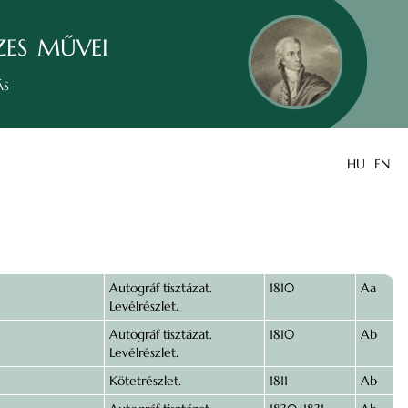
zes művei
ás
HU
EN
Autográf tisztázat.
1810
Aa
Levélrészlet.
Autográf tisztázat.
1810
Ab
Levélrészlet.
Kötetrészlet.
1811
Ab