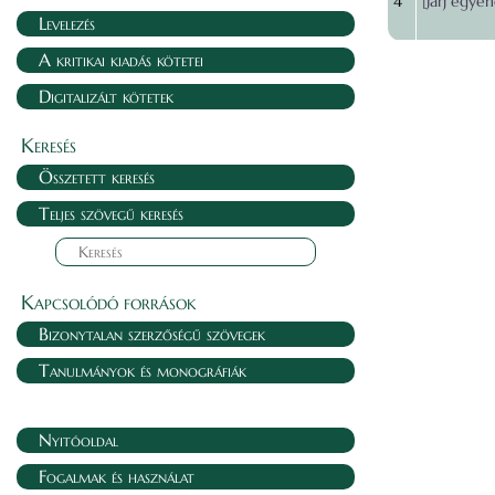
4
[Járj egyen
Levelezés
A kritikai kiadás kötetei
Digitalizált kötetek
Keresés
Összetett keresés
Teljes szövegű keresés
Kapcsolódó források
Bizonytalan szerzőségű szövegek
Tanulmányok és monográfiák
Nyitóoldal
Fogalmak és használat