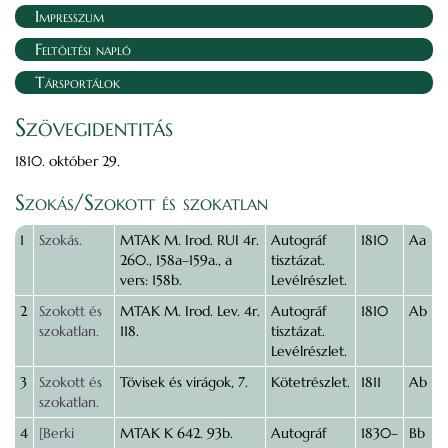
Impresszum
Feltöltési napló
Társportálok
Szövegidentitás
1810. október 29.
Szokás/Szokott és szokatlan
1
Szokás.
MTAK M. Irod. RUI 4r.
Autográf
1810
Aa
260., 158a–159a., a
tisztázat.
vers: 158b.
Levélrészlet.
2
Szokott és
MTAK M. Irod. Lev. 4r.
Autográf
1810
Ab
szokatlan.
118.
tisztázat.
Levélrészlet.
3
Szokott és
Tövisek és virágok, 7.
Kötetrészlet.
1811
Ab
szokatlan.
4
[Berki
MTAK K 642. 93b.
Autográf
1830–
Bb