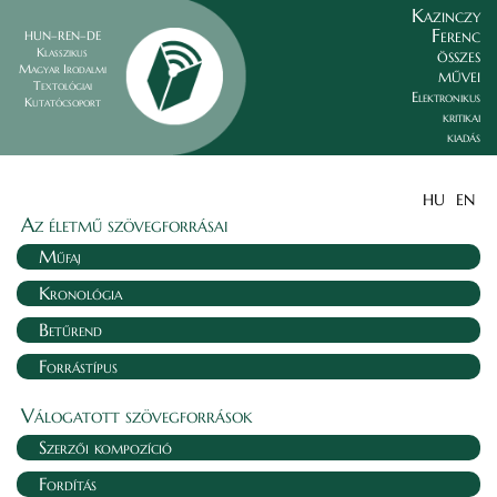
Kazinczy
Ferenc
HUN–REN–DE
összes
Klasszikus
Magyar Irodalmi
művei
Textológiai
Elektronikus
Kutatócsoport
kritikai
kiadás
HU
EN
Az életmű szövegforrásai
Műfaj
Kronológia
Betűrend
Forrástípus
Válogatott szövegforrások
Szerzői kompozíció
Fordítás