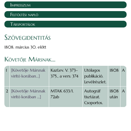
Impresszum
Feltöltési napló
Társportálok
Szövegidentitás
1808. március 30. előtt
Követője Mársnak…
1
[Követője Mársnak
KazLev. V. 373–
Utólagos
1808
A
virító korában...]
375., a vers: 374
publikáció.
Levélrészlet.
2
[Követője Mársnak
MTAK 633/I.
Autográf
1808
A
virító korában …]
72ab
tisztázat.
után
Csoportos.