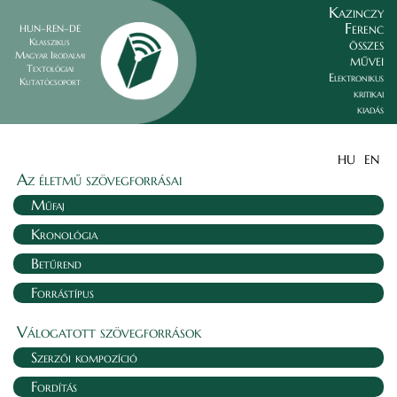
Kazinczy
Ferenc
HUN–REN–DE
összes
Klasszikus
Magyar Irodalmi
művei
Textológiai
Elektronikus
Kutatócsoport
kritikai
kiadás
HU
EN
Az életmű szövegforrásai
Műfaj
Kronológia
Betűrend
Forrástípus
Válogatott szövegforrások
Szerzői kompozíció
Fordítás