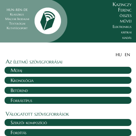
Kazinczy
Ferenc
HUN–REN–DE
összes
Klasszikus
Magyar Irodalmi
művei
Textológiai
Elektronikus
Kutatócsoport
kritikai
kiadás
HU
EN
Az életmű szövegforrásai
Műfaj
Kronológia
Betűrend
Forrástípus
Válogatott szövegforrások
Szerzői kompozíció
Fordítás