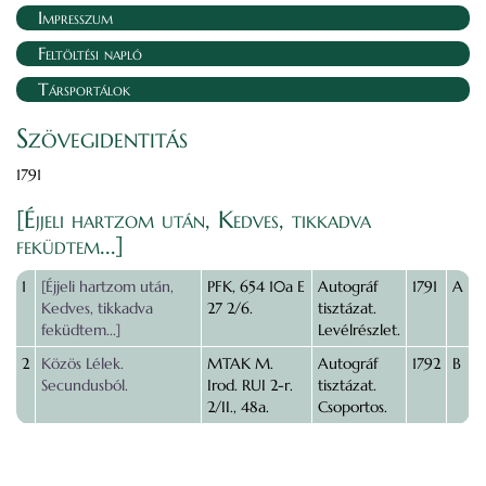
Impresszum
Feltöltési napló
Társportálok
Szövegidentitás
1791
[Éjjeli hartzom után, Kedves, tikkadva
feküdtem...]
1
[Éjjeli hartzom után,
PFK, 654 10a E
Autográf
1791
A
Kedves, tikkadva
27 2/6.
tisztázat.
feküdtem...]
Levélrészlet.
2
Közös Lélek.
MTAK M.
Autográf
1792
B
Secundusból.
Irod. RUI 2-r.
tisztázat.
2/II., 48a.
Csoportos.