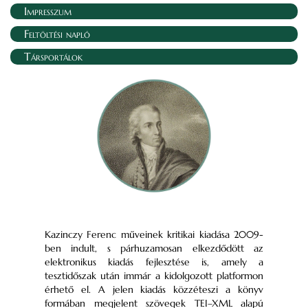
Impresszum
Feltöltési napló
Társportálok
Kazinczy Ferenc műveinek kritikai kiadása 2009-
ben indult, s párhuzamosan elkezdődött az
elektronikus kiadás fejlesztése is, amely a
tesztidőszak után immár a kidolgozott platformon
érhető el. A jelen kiadás közzéteszi a könyv
formában megjelent szövegek TEI–XML alapú