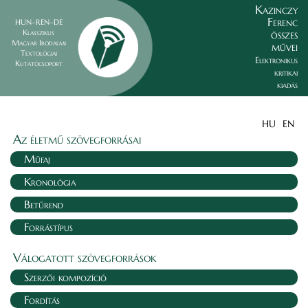
Kazinczy
Ferenc
HUN–REN–DE
összes
Klasszikus
Magyar Irodalmi
művei
Textológiai
Elektronikus
Kutatócsoport
kritikai
kiadás
HU
EN
Az életmű szövegforrásai
Műfaj
Kronológia
Betűrend
Forrástípus
Válogatott szövegforrások
Szerzői kompozíció
Fordítás