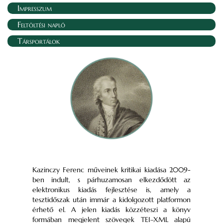
Impresszum
Feltöltési napló
Társportálok
Kazinczy Ferenc műveinek kritikai kiadása 2009-
ben indult, s párhuzamosan elkezdődött az
elektronikus kiadás fejlesztése is, amely a
tesztidőszak után immár a kidolgozott platformon
érhető el. A jelen kiadás közzéteszi a könyv
formában megjelent szövegek TEI–XML alapú