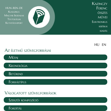
Kazinczy
Ferenc
HUN–REN–DE
összes
Klasszikus
Magyar Irodalmi
művei
Textológiai
Elektronikus
Kutatócsoport
kritikai
kiadás
HU
EN
Az életmű szövegforrásai
Műfaj
Kronológia
Betűrend
Forrástípus
Válogatott szövegforrások
Szerzői kompozíció
Fordítás