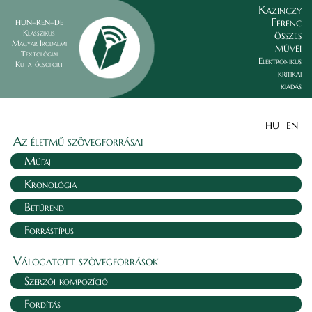
Kazinczy
Ferenc
HUN–REN–DE
összes
Klasszikus
Magyar Irodalmi
művei
Textológiai
Elektronikus
Kutatócsoport
kritikai
kiadás
HU
EN
Az életmű szövegforrásai
Műfaj
Kronológia
Betűrend
Forrástípus
Válogatott szövegforrások
Szerzői kompozíció
Fordítás