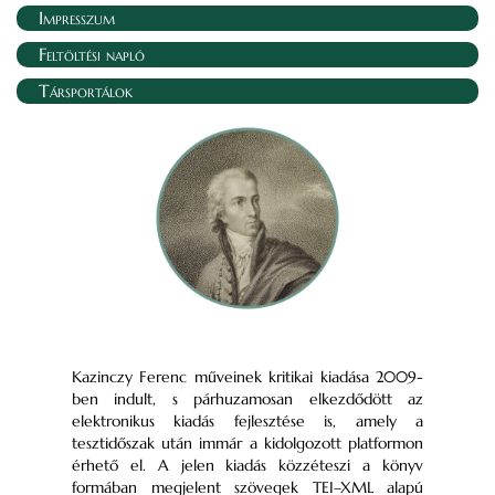
Impresszum
Feltöltési napló
Társportálok
Kazinczy Ferenc műveinek kritikai kiadása 2009-
ben indult, s párhuzamosan elkezdődött az
elektronikus kiadás fejlesztése is, amely a
tesztidőszak után immár a kidolgozott platformon
érhető el. A jelen kiadás közzéteszi a könyv
formában megjelent szövegek TEI–XML alapú