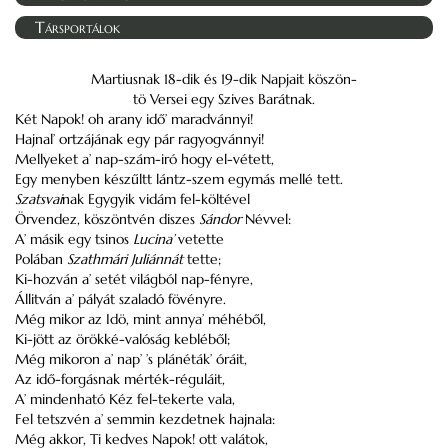
Társportálok
Martiusnak 18-dik és 19-dik Napjait köszön-
tö Versei egy Szives Barátnak.
Két Napok! oh arany idő’ maradvánnyi!
Hajnal’ ortzájának egy pár ragyogvánnyi!
Mellyeket a’ nap-szám-iró hogy el-vétett,
Egy menyben készűltt lántz-szem egymás mellé tett.
Szatsvai
nak Egygyik vidám fel-költével
Örvendez, köszöntvén diszes
Sándor
Névvel:
A’ másik egy tsinos
Lucina’
vetette
Polában
Szathmári Juliánnát
tette;
Ki-hozván a’ setét világból nap-fényre,
Állitván a’ pályát szaladó fövényre.
Még mikor az Idö, mint annya’ méhéből,
Ki-jött az örökké-valóság kebléből;
Még mikoron a’ nap’ ’s plánéták’ óráit,
Az idő-forgásnak mérték-réguláit,
A’ mindenható Kéz fel-tekerte vala,
Fel tetszvén a’ semmin kezdetnek hajnala:
Még akkor, Ti kedves Napok! ott valátok,