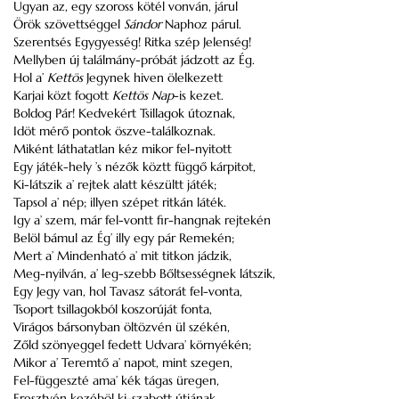
Ugyan az, egy szoross kötél vonván, járul
Örök szövettséggel
Sándor
Naphoz párul.
Szerentsés Egygyesség! Ritka szép Jelenség!
Mellyben új találmány-próbát jádzott az Ég.
Hol a’
Kettös
Jegynek hiven ölelkezett
Karjai közt fogott
Kettös
Nap
-is kezet.
Boldog Pár! Kedvekért Tsillagok útoznak,
Idöt mérő pontok öszve-találkoznak.
Miként láthatatlan kéz mikor fel-nyitott
Egy játék-hely ’s nézők köztt függő kárpitot,
Ki-látszik a’ rejtek alatt készültt játék;
Tapsol a’ nép; illyen szépet ritkán láték.
Igy a’ szem, már fel-vontt fir-hangnak rejtekén
Belöl bámul az Ég’ illy egy pár Remekén;
Mert a’ Mindenható a’ mit titkon jádzik,
Meg-nyilván, a’ leg-szebb Bőltsességnek látszik,
Egy Jegy van, hol Tavasz sátorát fel-vonta,
Tsoport tsillagokból koszorúját fonta,
Virágos bársonyban öltözvén ül székén,
Zőld szönyeggel fedett Udvara’ környékén;
Mikor a’ Teremtő a’ napot, mint szegen,
Fel-függeszté ama’ kék tágas üregen,
Eresztvén kezéböl ki-szabott útjának,