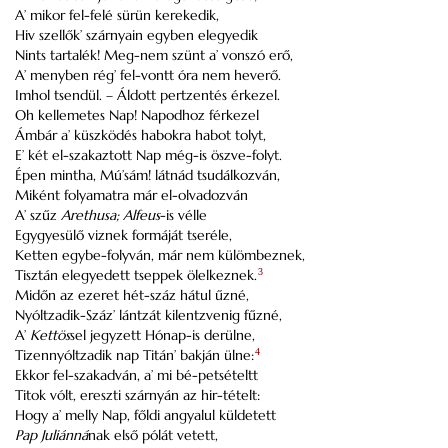
A’ mikor fel-felé sürün kerekedik,
Hiv szellők’ szárnyain egyben elegyedik
Nints tartalék! Meg-nem szünt a’ vonszó erő,
A’ menyben rég’ fel-vontt óra nem heverő.
Imhol tsendül. – Áldott pertzentés érkezel.
Oh kellemetes Nap! Napodhoz férkezel
Ámbár a’ küszködés habokra habot tolyt,
E’ két el-szakaztott Nap még-is öszve-folyt.
Épen mintha, Mú’sám! látnád tsudálkozván,
Miként folyamatra már el-olvadozván
A’ szűz
Arethusa; Alfeus
-is vélle
Egygyesülő viznek formáját tseréle,
Ketten egybe-folyván, már nem külömbeznek,
Tisztán elegyedett tseppek ölelkeznek.
3
Midőn az ezeret hét-száz hátul űzné,
Nyóltzadik-Száz’ lántzát kilentzvenig fűzné,
A’
Kettös
sel jegyzett Hónap-is derülne,
Tizennyóltzadik nap Titán’ bakján ülne:
4
Ekkor fel-szakadván, a’ mi bé-petsételtt
Titok vólt, ereszti szárnyán az hir-tételt:
Hogy a’ melly Nap, főldi angyalul küldetett
Pap Juliánná
nak első pólát vetett,