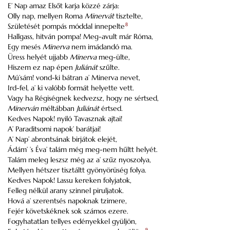
E’ Nap amaz Elsőt karja közzé zárja:
Olly nap, mellyen Roma
Minervát
tisztelte,
Születését pompás móddal innepelte
8
Hallgass, hitván pompa! Meg-avult már Róma,
Egy mesés
Minerva
nem imádandó ma.
Üress helyét ujjabb
Minerva
meg-ülte,
Hiszem ez nap épen
Juliánát
szűlte.
Mú’sám! vond-ki bátran a’ Minerva nevet,
Ird-fel, a’ ki valóbb formát helyette vett.
Vagy ha Régiségnek kedvezsz, hogy ne sértsed,
Minerván
méltábban
Juliánát
értsed.
Kedves Napok! nyiló Tavasznak ajtai!
A’ Paraditsomi napok’ barátjai!
A’ Nap’ abrontsának birjátok elejét,
Ádám’ ’s Éva’ talám még meg-nem hűltt helyét.
Talám meleg leszsz még az a’ szűz nyoszolya,
Mellyen hétszer tisztáltt gyönyörüség folya.
Kedves Napok! Lassu kereken folyjatok,
Felleg nélkül arany szinnel piruljatok.
Hová a’ szerentsés napoknak tzimere,
Fejér követskéknek sok számos ezere.
Fogyhatatlan tellyes edényekkel gyüljön,
9