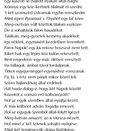
Egy küszöb’ le-hajtott nyakán által-hágni.
Könnyü egy köz-kertnek tilalmát el-szedni,
’S két szomszéd Udvarnak egybe-ereszkedni.
Mint épen
Pyramust
’s
Thysbét
egy fal’ köze
Meg-osztván, vólt közttök tilalom eszköze:
De a’ sohajtások falon hasadékot
Találván, meg-gyöztek kemény akadékot:
Igy néktek, egymásért kezdetben teremtett
Páros Napok! egy kis rekesz boszszut nem tett.
Kiket tsak egy lépés köz külön rekesztett,
Rést engedvén, egy-más’ ölében eresztett.
Ha tsillagok, ámbár távol forduljanak,
Titkos egygyességgel egymáshoz vonszanak:
Fü, fa, ’s értz nem párját mikor közel leli,
Szíves hajlandóság által érdekeli:
Hát tsuda dolog-é, hogy két Napok között
Közelröl a’ vonszó erő költsönözött?
Hol az egyik szemben által-nyújtja kezét,
A’ más költsönt adván, fogadja emezét;
Hol az egygyik Szemből által-folytt igézet
Meg-hatván amazét, az-is viszsza-nézett;
Hol mind a’ két Szívnek sohajtó nyögése,
Mint két temjénezők’ drága füstölgése;