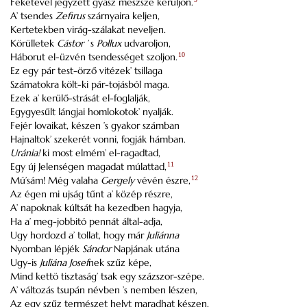
Feketével jegyzett gyász meszsze kerüljön.
A’ tsendes
Zefirus
szárnyaira keljen,
Kertetekben virág-szálakat neveljen.
Körülletek
Cástor ’
s
Pollux
udvaroljon,
Háborut el-üzvén tsendességet szoljon.
10
Ez egy pár test-örző vitézek’ tsillaga
Számatokra költ-ki pár-tojásból maga.
Ezek a’ kerülő-strását el-foglalják,
Egygyesűlt lángjai homlokotok’ nyalják.
Fejér lovaikat, készen ’s gyakor számban
Hajnaltok’ szekerét vonni, fogják hámban.
Uránia!
ki most elmém’ el-ragadtad,
Egy új Jelenségen magadat múlattad,
11
Mú’sám! Még valaha
Gergely
vévén észre,
12
Az égen mi ujság tűnt a’ közép részre,
A’ napoknak kúltsát ha kezedben hagyja,
Ha a’ meg-jobbitó pennát által-adja,
Ugy hordozd a’ tollat, hogy már
Juliánna
Nyomban lépjék
Sándor
Napjának utána
Ugy-is
Juliána Josef
nek szűz képe,
Mind kettö tisztaság’ tsak egy százszor-szépe.
A’ változás tsupán névben ’s nemben lészen,
Az egy szűz természet helyt maradhat készen.