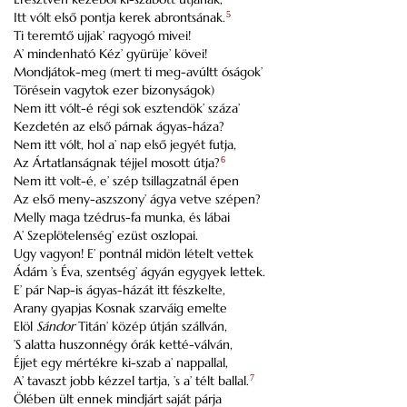
Itt vólt első pontja kerek abrontsának.
5
Ti teremtő ujjak’ ragyogó mivei!
A’ mindenható Kéz’ gyürüje’ kövei!
Mondjátok-meg (mert ti meg-avúltt óságok’
Törésein vagytok ezer bizonyságok)
Nem itt vólt-é régi sok esztendök’ száza’
Kezdetén az első párnak ágyas-háza?
Nem itt vólt, hol a’ nap első jegyét futja,
Az Ártatlanságnak téjjel mosott útja?
6
Nem itt volt-é, e’ szép tsillagzatnál épen
Az első meny-aszszony’ ágya vetve szépen?
Melly maga tzédrus-fa munka, és lábai
A’ Szeplötelenség’ ezüst oszlopai.
Ugy vagyon! E’ pontnál midön lételt vettek
Ádám ’s Éva, szentség’ ágyán egygyek lettek.
E’ pár Nap-is ágyas-házát itt fészkelte,
Arany gyapjas Kosnak szarváig emelte
Elöl
Sándor
Titán’ közép útján szállván,
’S alatta huszonnégy órák ketté-válván,
Éjjet egy mértékre ki-szab a’ nappallal,
A’ tavaszt jobb kézzel tartja, ’s a’ télt ballal.
7
Ölében ült ennek mindjárt saját párja