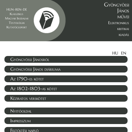
Gyöngyössi
János
HUN–REN–DE
Klasszikus
művei
Magyar Irodalmi
Elektronikus
Textológiai
Kutatócsoport
kritikai
kiadás
HU
EN
Gyöngyössi Jánosról
Gyöngyössi János diáriuma
Az 1790-es kötet
Az 1802-1803-as kötet
Kéziratos verskötet
Nyitóoldal
Impresszum
Feltöltési napló