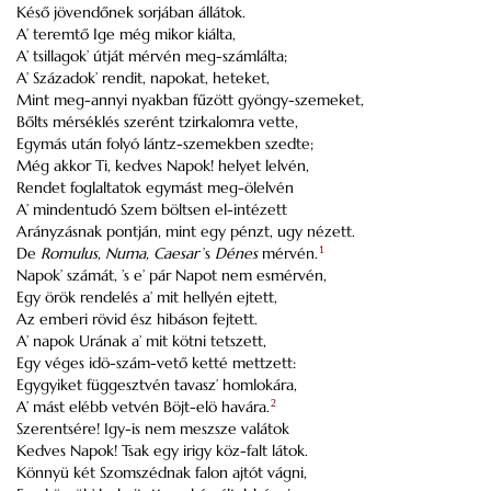
Késő jövendőnek sorjában állátok.
A’ teremtő Ige még mikor kiálta,
A’ tsillagok’ útját mérvén meg-számlálta;
A’ Századok’ rendit, napokat, heteket,
Mint meg-annyi nyakban fűzött gyöngy-szemeket,
Bőlts mérséklés szerént tzirkalomra vette,
Egymás után folyó lántz-szemekben szedte;
Még akkor Ti, kedves Napok! helyet lelvén,
Rendet foglaltatok egymást meg-ölelvén
A’ mindentudó Szem böltsen el-intézett
Arányzásnak pontján, mint egy pénzt, ugy nézett.
De
Romulus, Numa, Caesar
’s
Dénes
mérvén.
1
Napok’ számát, ’s e’ pár Napot nem esmérvén,
Egy örök rendelés a’ mit hellyén ejtett,
Az emberi rövid ész hibáson fejtett.
A’ napok Urának a’ mit kötni tetszett,
Egy véges idö-szám-vető ketté mettzett:
Egygyiket függesztvén tavasz’ homlokára,
A’ mást elébb vetvén Böjt-elö havára.
2
Szerentsére! Igy-is nem meszsze valátok
Kedves Napok! Tsak egy irigy köz-falt látok.
Könnyü két Szomszédnak falon ajtót vágni,