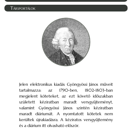
Társportálok
Jelen elektronikus kiadás Gyöngyössi János műveit
tartalmazza: az 1790-ben, 1802-1803-ban
megjelent köteteket, az ezt követő időszakban
született kéziratban maradt versgyűjteményt,
valamint Gyöngyössi János szintén kéziratban
maradt diáriumát. A nyomtatott kötetek nem
kerültek újrakiadásra. A kéziratos versgyűjtemény
és a diárium itt olvasható először.