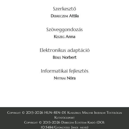
Szerkesztő
Debreczeni
Attila
Szöveggondozás
Keszeg
Anna
Elektronikus adaptáció
Béres
Norbert
Informatikai fejlesztés
Nyitrai
Nóra
Copyright © 2013-2026 HUN–REN–DE Klasszikus Magyar Irodalmi Textológiai
Kutatócsoport
Copyright © 2013-2026 Debreceni Egyetemi Kiadó (DOI:
10.5484/Gyongyossi_Janos_muvei)