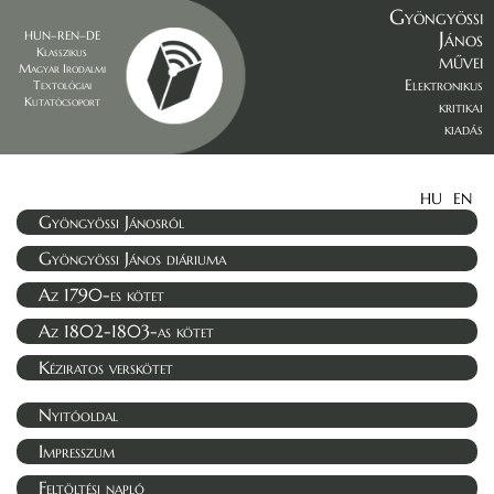
Gyöngyössi
János
HUN–REN–DE
Klasszikus
művei
Magyar Irodalmi
Elektronikus
Textológiai
Kutatócsoport
kritikai
kiadás
HU
EN
Gyöngyössi Jánosról
Gyöngyössi János diáriuma
Az 1790-es kötet
Az 1802-1803-as kötet
Kéziratos verskötet
Nyitóoldal
Impresszum
Feltöltési napló