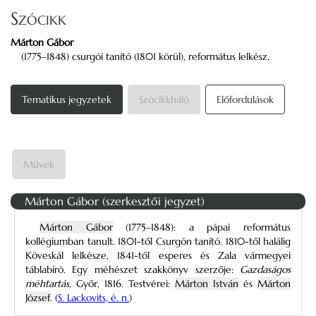
Szócikk
Márton Gábor
(1775‒1848) csurgói tanító (1801 körül), református lelkész.
Tematikus jegyzetek
Szócikkháló
Előfordulások
Művek
Márton Gábor (szerkesztői jegyzet)
Márton Gábor
(1775‒1848): a pápai református
kollégiumban tanult. 1801-től Csurgón tanító. 1810-től halálig
Köveskál lelkésze, 1841-től esperes és Zala vármegyei
táblabíró. Egy méhészet szakkönyv szerzője:
Gazdaságos
méhtartás,
Győr, 1816. Testvérei:
Márton István
és
Márton
József
. (
S. Lackovits, é. n.
)