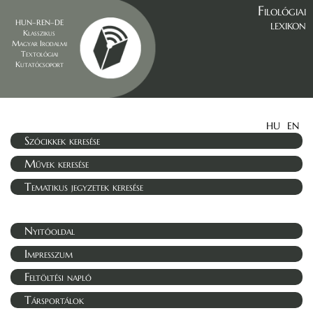
Filológiai
lexikon
HUN–REN–DE
Klasszikus
Magyar Irodalmi
Textológiai
Kutatócsoport
HU
EN
Szócikkek keresése
Művek keresése
Tematikus jegyzetek keresése
Nyitóoldal
Impresszum
Feltöltési napló
Társportálok