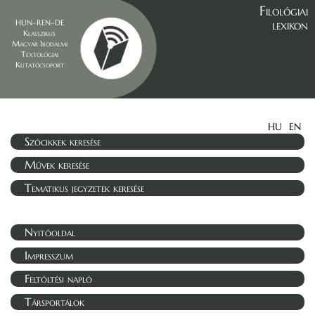
Filológiai
lexikon
HUN–REN–DE
Klasszikus
Magyar Irodalmi
Textológiai
Kutatócsoport
HU
EN
Szócikkek keresése
Művek keresése
Tematikus jegyzetek keresése
Nyitóoldal
Impresszum
Feltöltési napló
Társportálok