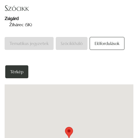
Szócikk
Zsigárd
Žihárec (SK)
Tematikus jegyzetek
Szócikkháló
Előfordulások
Térkép