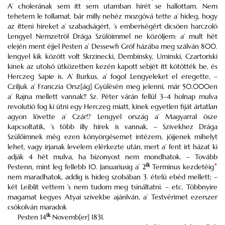
A’ cholerának sem itt sem utamban hirét se hallottam. Nem
tehetem le tollamat, bár milly nehéz mozgóvá tette a’ hideg, hogy
az itteni hireket a’ szabadságért, ’s emberiségért dicsöen harczoló
Lengyel Nemzetröl Drága Szülöimmel ne közöljem: a’ mult hét
elején ment éjjel Pesten a’ Dessewfi Gróf házába meg szálván 800.
lengyel kik között volt Skrzinecki, Dembinsky, Uminski, Czartoriski
kinek az utolsó ütközetben kezén kapott sebjét itt kötötték be, és
Herczeg Sapie is. A’ Burkus, a’ fogol Lengyeleket el eregette, –
Cziljuk a’ Franczia Orsz[ág] Gyülésén meg jelenni, már 50.000en
a’ Rajna mellett vannak!! Sz. Péter várán fellül 3–4 holnap mulva
revolutió fog ki ütni egy Herczeg miatt, kinek egyetlen fiját ártatlan
agyon lövette a’ Czár!? Lengyel ország a’ Magyarral ösze
kapcsoltatik, ’s több illy hírek is vannak. – Szivekhez Drága
Szülőimnek még ezen könyörgésemet intézem, jöjjenek mihelyt
lehet, vagy irjanak levelem elérkezte után, mert a’ fent irt házat ki
adják 4 hét mulva, ha bizonyost nem mondhatok. – Tovább
ik
Pestenn, mint leg fellebb 10. Januariusig a’ 2
Terminus kezdetéig
*
nem maradhatok, addig is hideg szobában 3. ételü ebéd mellett; –
két Leiblit vettem ’s nem tudom meg tsináltatni. – etc. Többnyire
magamat kegyes Atyai szivekbe ajánlván, a’ Testvérimet ezerszer
csókolván maradok
ik
Pesten 14
Novemb[er] 1831.