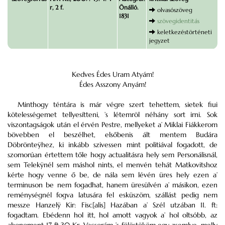
r, 2 f.
Önálló.
olvasószöveg
1831
szövegidentitás
keletkezéstörténeti
jegyzet
Kedves Édes Uram Atyám!
Édes Asszony Anyám!
Minthogy téntára is már végre szert tehettem, sietek fiui
kötelességemet tellyesítteni, ’s létemröl néhány sort irni. Sok
viszontagságok után el érvén Pestre, mellyeket a’ Miklai Fiákkerom
bövebben el beszélhet, elsőbenis ált mentem Budára
Döbrönteÿhez, ki inkább szivessen mint politiával fogadott, de
szomorúan értettem tőle hogy actualitásra hely sem Personálisnál,
sem Telekÿnél sem máshol nints, el menvén tehát Matkovitshoz
kérte hogy venne ő be, de nála sem lévén üres hely ezen a’
terminuson be nem fogadhat, hanem üresülvén a’ másikon, ezen
reménységnél fogva latusára fel esküszöm, szállást pedig nem
messze Hanzelÿ Kir: Fisc[alis] Hazában a’ Szél utzában 11. ft:
fogadtam. Ebédenn hol itt, hol amott vagyok a’ hol oltsóbb, az