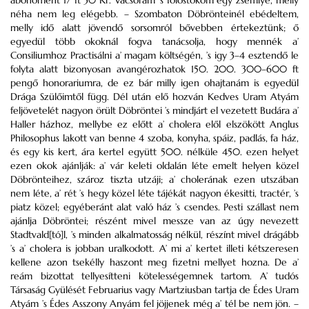
abonoment 17 ft 30 Kr. Vacsorám ’s fölöstököm egy zsemlye, melly
néha nem leg elégebb. – Szombaton Döbrönteinél ebédeltem,
melly idő alatt jövendő sorsomról bővebben értekeztünk; ő
egyedül több okoknál fogva tanácsolja, hogy mennék a’
Consiliumhoz Practisálni a’ magam költségén, ’s igy 3–4 esztendő le
folyta alatt bizonyosan avangérozhatok 150. 200. 300–600 ft
pengő honorariumra, de ez bár milly igen ohajtanám is egyedül
Drága Szülőimtől függ. Dél után elő hozván Kedves Uram Atyám
feljövetelét nagyon örült Döbröntei ’s mindjárt el vezetett Budára a’
Haller házhoz, mellybe ez előtt a’ cholera elől elszökött Anglus
Philosophus lakott van benne 4 szoba, konyha, spáiz, padlás, fa ház,
és egy kis kert, ára kertel együtt 500. nélküle 450. ezen helyet
ezen okok ajánlják: a’ vár keleti oldalán léte emelt helyen közel
Döbrönteihez, szároz tiszta utzáji; a’ cholerának ezen utszában
nem léte, a’ rét ’s hegy közel léte tájékát nagyon ékesitti, tractér, ’s
piatz közel; egyéberánt alat való ház ’s csendes. Pesti szállast nem
ajánlja Döbröntei; részént mivel messze van az úgy nevezett
Stadtvald[tó]l, ’s minden alkalmatosság nélkül, részínt mivel drágább
’s a’ cholera is jobban uralkodott. A’ mi a’ kertet illeti kétszeresen
kellene azon tsekélly haszont meg fizetni mellyet hozna. De a’
reám bizottat tellyesítteni kötelességemnek tartom. A’ tudós
Társaság Gyülését Februarius vagy Martziusban tartja de Édes Uram
Atyám ’s Édes Asszony Anyám fel jöjjenek még a’ tél be nem jön. –