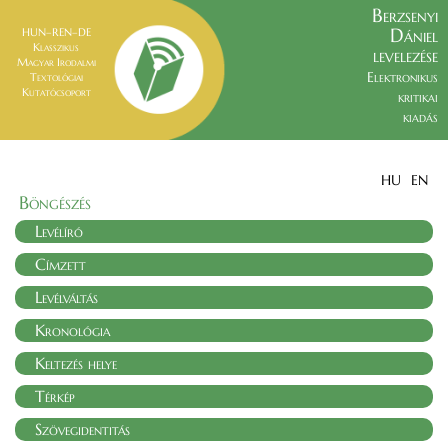
Berzsenyi
Dániel
HUN–REN–DE
Klasszikus
levelezése
Magyar Irodalmi
Elektronikus
Textológiai
Kutatócsoport
kritikai
kiadás
HU
EN
Böngészés
Levélíró
Címzett
Levélváltás
Kronológia
Keltezés helye
Térkép
Szövegidentitás