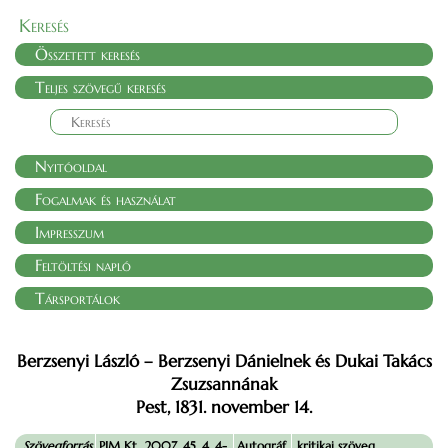
Keresés
Összetett keresés
Teljes szövegű keresés
Nyitóoldal
Fogalmak és használat
Impresszum
Feltöltési napló
Társportálok
Berzsenyi László – Berzsenyi Dánielnek és Dukai Takács
Zsuzsannának
Pest, 1831. november 14.
Szövegforrás
PIM Kt., 2007. 45. 4. 4-
Autográf.
kritikai szöveg