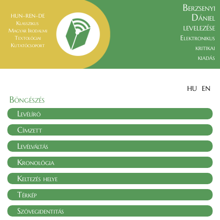
Berzsenyi
Dániel
HUN–REN–DE
Klasszikus
levelezése
Magyar Irodalmi
Elektronikus
Textológiai
Kutatócsoport
kritikai
kiadás
HU
EN
Böngészés
Levélíró
Címzett
Levélváltás
Kronológia
Keltezés helye
Térkép
Szövegidentitás