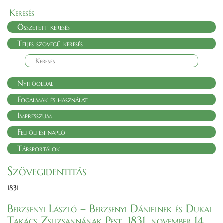
Keresés
Összetett keresés
Teljes szövegű keresés
Nyitóoldal
Fogalmak és használat
Impresszum
Feltöltési napló
Társportálok
Szövegidentitás
1831
Berzsenyi László – Berzsenyi Dánielnek és Dukai
Takács Zsuzsannának Pest, 1831. november 14.