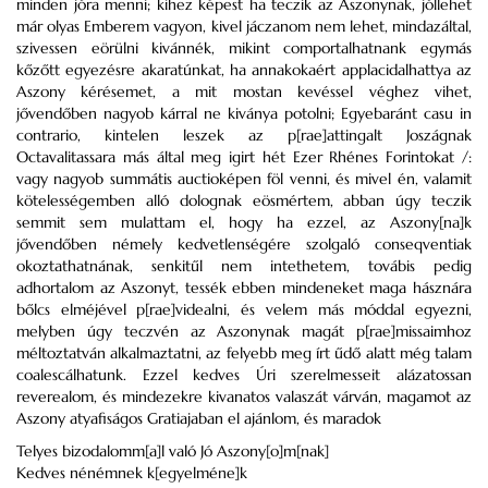
minden jóra menni; kihez képest ha teczik az Aszonynak, jóllehet
már olyas Emberem vagyon, kivel jáczanom nem lehet, mindazáltal,
szivessen eörülni kivánnék, mikint comportalhatnank egymás
kőzőtt egyezésre akaratúnkat, ha annakokaért applacidalhattya az
Aszony kérésemet, a mit mostan kevéssel véghez vihet,
jővendőben nagyob kárral ne kiványa potolni; Egyebaránt casu in
contrario, kintelen leszek az p[rae]attingalt Joszágnak
Octavalitassara más által meg igirt hét Ezer Rhénes Forintokat /:
vagy nagyob summátis auctioképen föl venni, és mivel én, valamit
kötelességemben alló dolognak eösmértem, abban úgy teczik
semmit sem mulattam el, hogy ha ezzel, az Aszony[na]k
jővendőben némely kedvetlenségére szolgaló conseqventiak
okoztathatnának, senkitűl nem intethetem, továbis pedig
adhortalom az Aszonyt, tessék ebben mindeneket maga hásznára
bőlcs elméjével p[rae]videalni, és velem más móddal egyezni,
melyben úgy teczvén az Aszonynak magát p[rae]missaimhoz
méltoztatván alkalmaztatni, az felyebb meg írt űdő alatt még talam
coalescálhatunk. Ezzel kedves Úri szerelmesseit alázatossan
reverealom, és mindezekre kivanatos valaszát várván, magamot az
Aszony atyafiságos Gratiajaban el ajánlom, és maradok
Telyes bizodalomm[a]l való Jó Aszony[o]m[nak]
Kedves nénémnek k[egyelméne]k