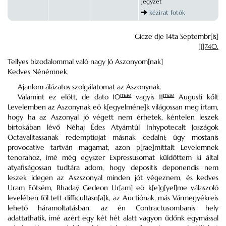
jegyzet
kézirat fotók
Gicze dje 14ta Septembr[is]
[1]740.
Tellyes bizodalommal való nagy Jó Aszonyom[nak]
Kedves Nénémnek,
Ajanlom álázatos szolgálatomat az Aszonynak.
mae
mae
Valamint ez elött, de dato 10
vagyis 11
Augusti kőlt
Levelemben az Aszonynak eö k[egyelméne]k világossan meg irtam,
hogy ha az Aszonyal jó végett nem érhetek, kéntelen leszek
birtokában lévő Néhaj Édes Atyámtúl Inhypotecalt Joszágok
Octavalitassanak redemptiojat másnak cedalni; úgy mostanis
provocative tartván magamat, azon p[rae]mittalt Levelemnek
tenorahoz, imé még egyszer Expressusomat kűldőttem ki által
atyafiságossan tudtára adom, hogy depositis deponendis nem
leszek idegen az Aszszonyal minden jót végeznem, és kedves
Uram Eötsém, Rhadaÿ Gedeon Ur[am] eö k[e]g[yel]me válaszoló
levelében fől tett difficultasn[a]k, az Auctiónak, más Vármegyékreis
lehető háramoltatásban, az én Contractusombanis hely
adattathatik, imé azért egy két hét alatt vagyon űdőnk egymással