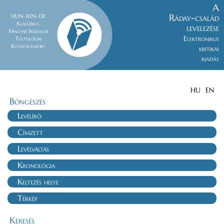
A
Ráday-család
HUN–REN–DE
Klasszikus
levelezése
Magyar Irodalmi
Elektronikus
Textológiai
Kutatócsoport
kritikai
kiadás
HU
EN
Böngészés
Levélíró
Címzett
Levélváltás
Kronológia
Keltezés helye
Térkép
Keresés