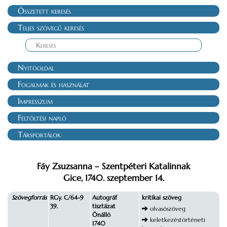
Összetett keresés
Teljes szövegű keresés
Nyitóoldal
Fogalmak és használat
Impresszum
Feltöltési napló
Társportálok
Fáy Zsuzsanna – Szentpéteri Katalinnak
Gice, 1740. szeptember 14.
Szövegforrás
RGy. C/64-9
Autográf
kritikai szöveg
39.
tisztázat
olvasószöveg
Önálló
keletkezéstörténeti
1740