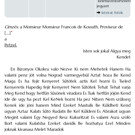
keletkezéstörténeti
jegyzet
kézirat fotók
Címzés
: a Monsieur Monsieur Francois de Kossuth, Proviseur de
[....]
*
a
Petzel.
Isten sok jokal Algya meg
Kendet
En Bizonyos Okokra valo Nezve Ki nem Mehetek Hanem Ha
valami penz jöt volna Nograd varmegyebül Aztat hoza Be Kend
Maga Es ha fejir Kenyeret Sűtötek aztis Kel hozni Es Tseled
Kenyeretis Hapedig fejir Kenyeret Nem Sűtötek Tehat Tehat varja
Meg Kend hogy hetfűn Sűsönek viradora Es Tsak hetfűn jöjön Kend
ide de ugy ha pezt Kel KeNek hozni Ha pez Nitsen Nem szűkseg
Kenek ide jöni hanem Mind Ezeket Mastulis Be Kűldheti Kend
ugyan Aztaz Kalats Sűtö Rudatis Be Kel Kűldeni Es Abrakot ugyan
Megint valami Egy Negyed Resz Kukuritzat Es valami Aszu szölö
Bort valami Kulatsba Ezeket davidis Be hozhatya Ezel Minden
joknak kivanasa Melet Maradok