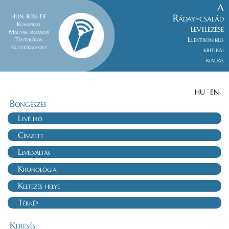
A
Ráday-család
HUN–REN–DE
Klasszikus
levelezése
Magyar Irodalmi
Elektronikus
Textológiai
Kutatócsoport
kritikai
kiadás
HU
EN
Böngészés
Levélíró
Címzett
Levélváltás
Kronológia
Keltezés helye
Térkép
Keresés