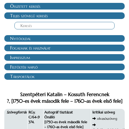
Összetett keresés
Teljes szövegű keresés
Nyitóoldal
Fogalmak és használat
Impresszum
Feltöltési napló
Társportálok
Szentpéteri Katalin – Kossuth Ferencnek
?, [1750-es évek második fele – 1760-as évek első fele]
Szövegforrás
RGy.
Autográf tisztázat
kritikai szöveg
C/64-9
Önálló
olvasószöveg
374.
[1750-es évek második fele
– 1760-as évek első fele]