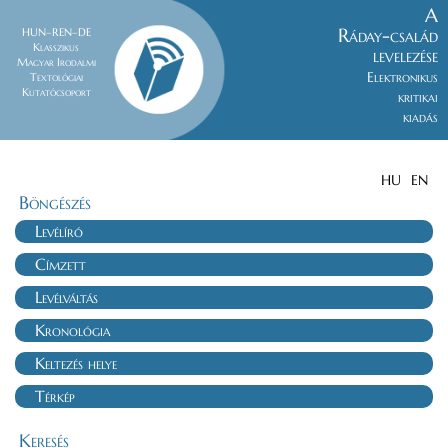
A
Ráday-család
HUN–REN–DE
Klasszikus
levelezése
Magyar Irodalmi
Elektronikus
Textológiai
Kutatócsoport
kritikai
kiadás
HU
EN
Böngészés
Levélíró
Címzett
Levélváltás
Kronológia
Keltezés helye
Térkép
Keresés