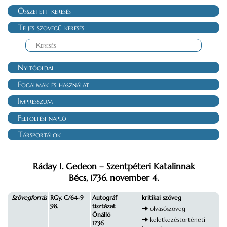
Összetett keresés
Teljes szövegű keresés
Nyitóoldal
Fogalmak és használat
Impresszum
Feltöltési napló
Társportálok
Ráday I. Gedeon – Szentpéteri Katalinnak
Bécs, 1736. november 4.
Szövegforrás
RGy. C/64-9
Autográf
kritikai szöveg
98.
tisztázat
olvasószöveg
Önálló
keletkezéstörténeti
1736