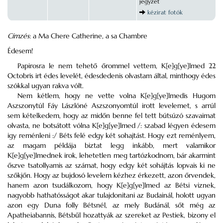
jegyzet
kézirat fotók
Címzés
: a Ma Chere Catherine, a sa Chambre
Édesem!
Papirosra le nem tehető őrommel vettem, K[e]g[ye]lmed 22
Octobris irt édes levelét, édesdedenis olvastam által, minthogy édes
szókkal ugyan rakva vólt.
Nem kétlem, hogy ne vette volna K[e]g[ye]lmedis Hugom
Aszszonytúl Fáy Lászlóné Aszszonyomtúl irott levelemet, s arrúl
sem kételkedem, hogy az midőn benne fel tett bútsúzó szavaimat
olvasta, ne botsátott vólna K[e]g[ye]lmed /: szabad légyen édesem
igy reménleni :/ Béts felé edgy két sohajtást. Hogy ezt reménlyem,
az magam példája biztat legg inkább, mert valamikor
K[e]g[ye]lmednek irok, lehetetlen meg tartózkodnom, bár akarmint
őszve tsatollyamis az számat, hogy edgy két sohájtás lopvais ki ne
szőkjőn. Hogy az bujdosó levelem kézhez érkezett, azon őrvendek,
hanem azon tsudálkozom, hogy K[e]g[ye]lmed az Bétsi viznek,
nagyobb hathatósságot akar tulajdonitani az Budainál, holott ugyan
azon egy Duna folly Bétsnél, az mely Budánál, sőt még az
Apatheiabannis, Bétsbűl hozattyák az szereket az Pestiek, bizony el