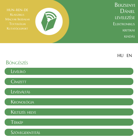
Berzsenyi
Dániel
HUN–REN–DE
Klasszikus
levelezése
Magyar Irodalmi
Elektronikus
Textológiai
Kutatócsoport
kritikai
kiadás
HU
EN
Böngészés
Levélíró
Címzett
Levélváltás
Kronológia
Keltezés helye
Térkép
Szövegidentitás