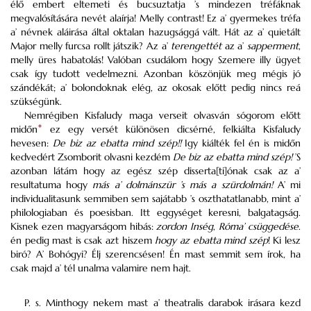
élő embert eltemeti és bucsuztatja ’s mindezen tréfáknak
megvalósítására nevét alaírja! Melly contrast! Ez a’ gyermekes tréfa
a’ névnek aláirása által oktalan hazugsággá vált. Hát az a’ quietált
Major melly furcsa rollt játszik? Az a’
terengettét
az a’
sapperment
,
melly üres habatolás! Valóban csudálom hogy Szemere illy ügyet
csak így tudott vedelmezni. Azonban köszönjük meg mégis jó
szándékát; a’ bolondoknak elég, az okosak előtt pedig nincs reá
szükségünk.
Nemrégiben Kisfaludy maga verseit olvasván sógorom előtt
midőn
*
ez egy versét különösen dicsérné, felkiálta Kisfaludy
hevesen:
De biz az ebatta mind szép!!
Igy kiálték fel én is midőn
kedvedért Zsomborit olvasni kezdém
De biz az ebatta mind szép!
’S
azonban látám hogy az egész szép disserta[ti]ónak csak az a’
resultatuma hogy
más a’ dolmánszür ’s más a szürdolmán!
A’ mi
individualitasunk semmiben sem sajátabb ’s oszthatatlanabb, mint a’
philologiaban és poesisban. Itt eggységet keresni, balgatagság.
Kisnek ezen magyarságom hibás:
zordon Inség
,
Róma’ csüggedése
.
én pedig mast is csak azt hiszem
hogy az ebatta mind szép
! Ki lesz
biró? A’ Bohógyi? Élj szerencsésen! Én mast semmit sem írok, ha
csak majd a’ tél unalma valamire nem hajt.
P. s. Minthogy nekem mast a’ theatralis darabok irásara kezd