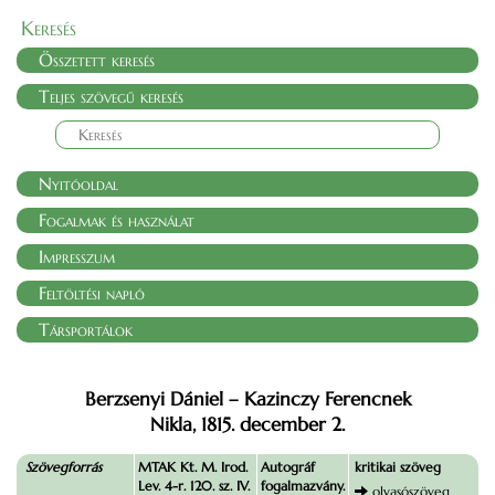
Keresés
Összetett keresés
Teljes szövegű keresés
Nyitóoldal
Fogalmak és használat
Impresszum
Feltöltési napló
Társportálok
Berzsenyi Dániel – Kazinczy Ferencnek
Nikla, 1815. december 2.
Szövegforrás
MTAK Kt. M. Irod.
Autográf
kritikai szöveg
Lev. 4-r. 120. sz. IV.
fogalmazvány.
olvasószöveg