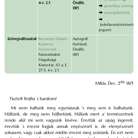
4-r, 2 f.
Önálló.
genetikus szöveg
1815
szövegidentitás
keletkezéstörténeti
jegyzet
Szövegváltozatok
Berzsenyi Dániel –
Autográf
Kazinczy
tisztázat.
Ferencnek
Önálló.
Pannonhalmi
1815
Főapátsági
Könyvtár, 10 a. E.
27/3. 4-r, 2 f.
dik.
Mikla, Dec. 2
1815
Tisztelt férjfiú ’s barátom!
Mi nem haltunk meg egymásnak ’s meg sem is halhatunk.
Hűltünk, de meg nem hűlhetünk. Hűlünk mert a’ természetnek
rende alúl mi sem vagyunk kivéve. Éreztük az ujság ingereit,
éreztük ’s érezni fogjuk annak enyészését is, de elenyészését
sohasem, vagy csak akkor midőn érezni meg szününk. Én ezt nem