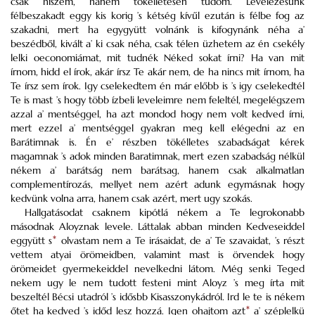
csak hiszem, hanem tökélletesen tudom. Levelezésünk
félbeszakadt eggy kis korig ’s kétség kívűl ezután is félbe fog az
szakadni, mert ha egygyütt volnánk is kifogynánk néha a’
beszédből, kivált a’ ki csak néha, csak télen üzhetem az én csekély
lelki oeconomiámat, mit tudnék Néked sokat írni? Ha van mit
írnom, hidd el írok, akár írsz Te akár nem, de ha nincs mit írnom, ha
Te írsz sem írok. Igy cselekedtem én már előbb is ’s igy cselekedtél
Te is mast ’s hogy több ízbeli leveleimre nem feleltél, megelégszem
azzal a’ mentséggel, ha azt mondod hogy nem volt kedved írni,
mert ezzel a’ mentséggel gyakran meg kell elégedni az en
Barátimnak is. Én e’ részben tökélletes szabadságat kérek
magamnak ’s adok minden Baratimnak, mert ezen szabadság nélkül
nékem a’ barátság nem barátsag, hanem csak alkalmatlan
complementírozás, mellyet nem azért adunk egymásnak hogy
kedvünk volna arra, hanem csak azért, mert ugy szokás.
Hallgatásodat csaknem kipótlá nékem a Te legrokonabb
másodnak Aloyznak levele. Láttalak abban minden Kedveseiddel
eggyütt s
*
olvastam nem a Te irásaidat, de a’ Te szavaidat, ’s részt
vettem atyai örömeidben, valamint mast is örvendek hogy
örömeidet gyermekeiddel nevelkedni látom. Még senki Teged
nekem ugy le nem tudott festeni mint Aloyz ’s meg írta mit
beszeltél Bécsi utadról ’s idősbb Kisasszonykádról. Ird le te is nékem
őtet ha kedved ’s időd lesz hozzá. Igen ohajtom azt
*
a’ széplelkü