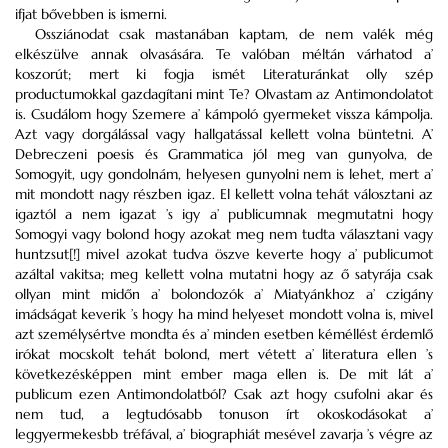
ifjat bővebben is ismerni.
Ossziánodat csak mastanában kaptam, de nem valék még
elkészülve annak olvasására. Te valóban méltán várhatod a’
koszorút; mert ki fogja ismét Literaturánkat olly szép
productumokkal gazdagítani mint Te? Olvastam az Antimondolatot
is. Csudálom hogy Szemere a’ kámpoló gyermeket vissza kámpolja.
Azt vagy dorgálással vagy hallgatással kellett volna büntetni. A’
Debreczeni poesis és Grammatica jól meg van gunyolva, de
Somogyit, ugy gondolnám, helyesen gunyolni nem is lehet, mert a’
mit mondott nagy részben igaz. El kellett volna tehát válosztani az
igaztól a nem igazat ’s igy a’ publicumnak megmutatni hogy
Somogyi vagy bolond hogy azokat meg nem tudta választani vagy
huntzsut[!] mivel azokat tudva öszve keverte hogy a’ publicumot
azáltal vakitsa; meg kellett volna mutatni hogy az ő satyrája csak
ollyan mint midőn a’ bolondozók a’ Miatyánkhoz a’ czigány
imádságat keverik ’s hogy ha mind helyeset mondott volna is, mivel
azt személysértve mondta és a’ minden esetben kéméllést érdemlő
irókat mocskolt tehát bolond, mert vétett a’ literatura ellen ’s
következésképpen mint ember maga ellen is. De mit lát a’
publicum ezen Antimondolatból? Csak azt hogy csufolni akar és
nem tud, a legtudósabb tonuson írt okoskodásokat a’
leggyermekesbb tréfával, a’ biographiát mesével zavarja ’s végre az