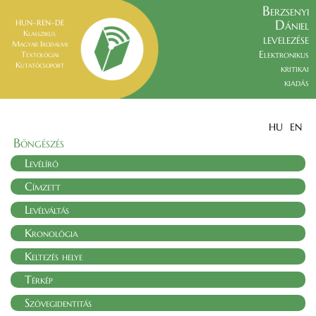
Berzsenyi
Dániel
HUN–REN–DE
Klasszikus
levelezése
Magyar Irodalmi
Elektronikus
Textológiai
Kutatócsoport
kritikai
kiadás
HU
EN
Böngészés
Levélíró
Címzett
Levélváltás
Kronológia
Keltezés helye
Térkép
Szövegidentitás