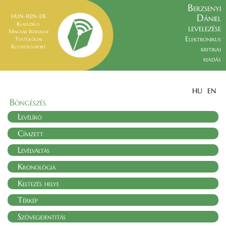
Berzsenyi
Dániel
HUN–REN–DE
Klasszikus
levelezése
Magyar Irodalmi
Elektronikus
Textológiai
Kutatócsoport
kritikai
kiadás
HU
EN
Böngészés
Levélíró
Címzett
Levélváltás
Kronológia
Keltezés helye
Térkép
Szövegidentitás