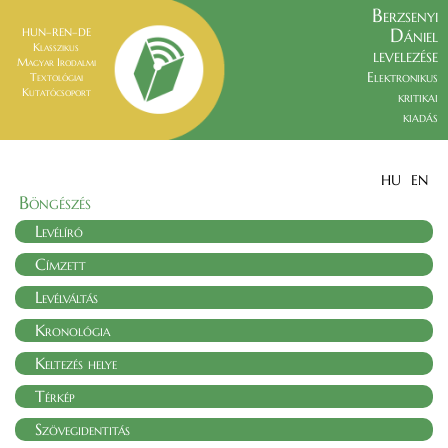
Berzsenyi
Dániel
HUN–REN–DE
Klasszikus
levelezése
Magyar Irodalmi
Elektronikus
Textológiai
Kutatócsoport
kritikai
kiadás
HU
EN
Böngészés
Levélíró
Címzett
Levélváltás
Kronológia
Keltezés helye
Térkép
Szövegidentitás