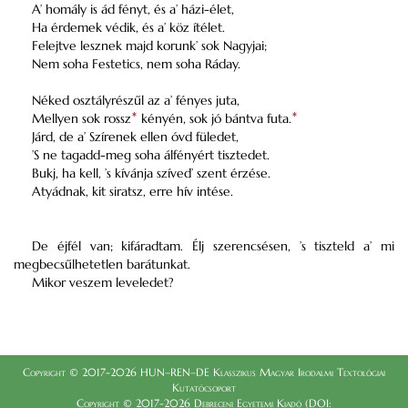
A’ homály is ád fényt, és a’ házi-élet,
Ha érdemek védik, és a’ köz ítélet.
Felejtve lesznek majd korunk’ sok Nagyjai;
Nem soha Festetics, nem soha Ráday.
Néked osztályrészűl az a’ fényes juta,
Mellyen sok rossz
*
kényén, sok jó bántva futa.
*
Járd, de a’ Szírenek ellen óvd füledet,
’S ne tagadd-meg soha álfényért tisztedet.
Bukj, ha kell, ’s kívánja szíved’ szent érzése.
Atyádnak, kit siratsz, erre hív intése.
De éjfél van; kifáradtam. Élj szerencsésen, ’s tiszteld a’ mi
megbecsűlhetetlen barátunkat.
Mikor veszem leveledet?
Copyright © 2017-2026 HUN–REN–DE Klasszikus Magyar Irodalmi Textológiai
Kutatócsoport
Copyright © 2017-2026 Debreceni Egyetemi Kiadó (DOI: