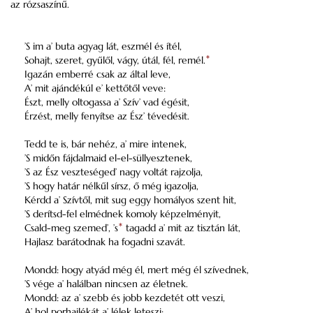
az rózsaszínű.
’S im a’ buta agyag lát, eszmél és ítél,
Sohajt, szeret, gyűlől, vágy, útál, fél, remél.
*
Igazán emberré csak az által leve,
A’ mit ajándékúl e’ kettőtől veve:
Észt, melly oltogassa a’ Szív’ vad égésit,
Érzést, melly fenyítse az Ész’ tévedésit.
Tedd te is, bár nehéz, a’ mire intenek,
’S midőn fájdalmaid el-el-süllyesztenek,
’S az Ész veszteséged’ nagy voltát rajzolja,
’S hogy határ nélkűl sírsz, ő még igazolja,
Kérdd a’ Szívtől, mit sug eggy homályos szent hit,
’S derítsd-fel elmédnek komoly képzelményit,
Csald-meg szemed’, ’s
*
tagadd a’ mit az tisztán lát,
Hajlasz barátodnak ha fogadni szavát.
Mondd: hogy atyád még él, mert még él szívednek,
’S vége a’ halálban nincsen az életnek.
Mondd: az a’ szebb és jobb kezdetét ott veszi,
A’ hol porhajlékát a’ lélek leteszi;