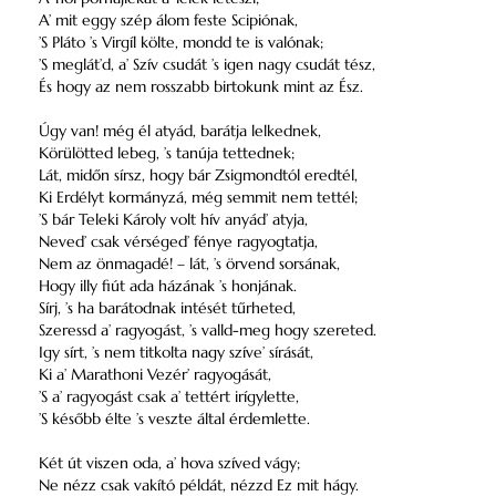
A’ mit eggy szép álom feste Scipiónak,
’S Pláto ’s Virgíl költe, mondd te is valónak;
’S meglát’d, a’ Szív csudát ’s igen nagy csudát tész,
És hogy az nem rosszabb birtokunk mint az Ész.
Úgy van! még él atyád, barátja lelkednek,
Körülötted lebeg, ’s tanúja tettednek;
Lát, midőn sírsz, hogy bár Zsigmondtól eredtél,
Ki Erdélyt kormányzá, még semmit nem tettél;
’S bár Teleki Károly volt hív anyád’ atyja,
Neved’ csak vérséged’ fénye ragyogtatja,
Nem az önmagadé! – lát, ’s örvend sorsának,
Hogy illy fiút ada házának ’s honjának.
Sírj, ’s ha barátodnak intését tűrheted,
Szeressd a’ ragyogást, ’s valld-meg hogy szereted.
Igy sírt, ’s nem titkolta nagy szíve’ sírását,
Ki a’ Marathoni Vezér’ ragyogását,
’S a’ ragyogást csak a’ tettért irígylette,
’S később élte ’s veszte által érdemlette.
Két út viszen oda, a’ hova szíved vágy;
Ne nézz csak vakító példát, nézzd Ez mit hágy.