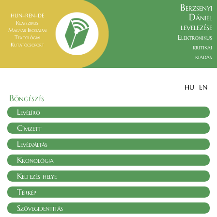
Berzsenyi
Dániel
HUN–REN–DE
Klasszikus
levelezése
Magyar Irodalmi
Elektronikus
Textológiai
Kutatócsoport
kritikai
kiadás
HU
EN
Böngészés
Levélíró
Címzett
Levélváltás
Kronológia
Keltezés helye
Térkép
Szövegidentitás