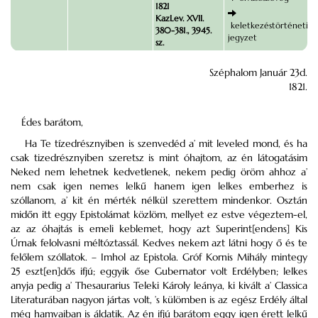
1821
KazLev. XVII.
keletkezéstörténeti
380-381., 3945.
jegyzet
sz.
Széphalom Január 23d.
1821.
Édes barátom,
Ha Te tízedrésznyiben is szenvedéd a’ mit leveled mond, és ha
csak tizedrésznyiben szeretsz is mint óhajtom, az én látogatásim
Neked nem lehetnek kedvetlenek, nekem pedig öröm ahhoz a’
nem csak igen nemes lelkű hanem igen lelkes emberhez is
szóllanom, a’ kit én mérték nélkül szerettem mindenkor. Osztán
midőn itt eggy Epistolámat közlöm, mellyet ez estve végeztem-el,
az az óhajtás is emeli keblemet, hogy azt Superint[endens] Kis
Úrnak felolvasni méltóztassál. Kedves nekem azt látni hogy ő és te
felőlem szóllatok. – Imhol az Epistola. Gróf Kornis Mihály mintegy
25 eszt[en]dős ifjú; eggyik őse Gubernator volt Erdélyben; lelkes
anyja pedig a’ Thesaurarius Teleki Károly leánya, ki kivált a’ Classica
Literaturában nagyon jártas volt, ’s külömben is az egész Erdély által
még hamvaiban is áldatik. Az én ifjú barátom eggy igen érett lelkű