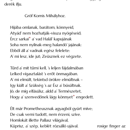
derék ifju.
Gróf Kornis Mihályhoz.
Hijába omlanak, barátom, könnyeid,
Atyád’ nem hozhatják-vissza nyögéseid;
Ércz sarkai
*
a’ vad Halál’ kapujának
Soha nem nyilnak-meg halandó’ jajának:
Ebből áll a’ vadnak egész felelete:
A’ mi lesz, ide jut; Zeüsznek ez végzete.
Tűrd a’ mit tűrni kell, ’s leljen fájdalmában
Lelked vígasztalást ’s erőt önmagában.
A’ mi elmúlt, tekintsd örökre elmúltnak –
Igy kiált a’ Szükség ’s az Ész a’ búsúltnak.
Jó; de míg elfásúlsz, aldd a’ Természetet,
Hogy a’ szenvedőnek lágy könnyet
*
engedett.
Élt már Prometheusznak agyagból gyúrt míve;
De csak verni tudott, nem érzeni, szíve.
Homlokát illette Pallasz világával,
Küprisz, a’ szép, keblét rózsálló ujával.
rosige finger az