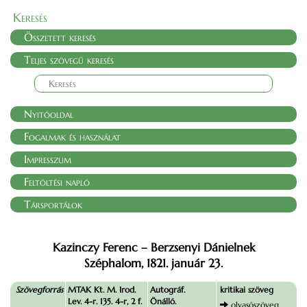
Keresés
Összetett keresés
Teljes szövegű keresés
Nyitóoldal
Fogalmak és használat
Impresszum
Feltöltési napló
Társportálok
Kazinczy Ferenc – Berzsenyi Dánielnek
Széphalom, 1821. január 23.
Szövegforrás
MTAK Kt. M. Irod.
Autográf.
kritikai szöveg
Lev. 4-r. 135. 4-r, 2 f.
Önálló.
olvasószöveg