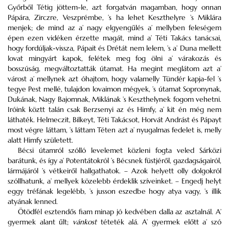
Győrből Tétig jöttem-le, azt forgatván magamban, hogy onnan
Pápára, Zirczre, Veszprémbe, ’s ha lehet Keszthelyre ’s Miklára
menjek; de mind az a’ nagy elgyengűlés a’ mellyben feleségem
épen ezen vidéken érzette magát, mind a’ Téti Takács tanácsai,
hogy fordúljak-vissza, Pápait és Drétát nem lelem, ’s a’ Duna mellett
lovat mingyárt kapok, felétek meg fog ölni a’ várakozás és
bosszúság, megváltoztatták útamat. Ha megint meglátom azt a’
várost a’ mellynek azt óhajtom, hogy valamelly Tündér kapja-fel ’s
tegye Pest mellé, tulajdon lovaimon mégyek, ’s útamat Sopronynak,
Dukának, Nagy Bajomnak, Miklának ’s Keszthelynek fogom vehetni.
Iróink köztt talán csak Berzsenyi az és Himfy, a’ kit én még nem
láthaték. Helmeczit, Bilkeyt, Téti Takácsot, Horvát Andrást és Pápayt
most végre láttam, ’s láttam Téten azt a’ nyugalmas fedelet is, melly
alatt Himfy született.
Bécsi útamról szólló levelemet közleni fogta veled Sárközi
barátunk, és így a’ Potentátokról ’s Bécsnek füstjéről, gazdagságairól,
lármájáról ’s vétkeiről hallgathatok. – Azok helyett olly dolgokról
szóllhatunk, a’ mellyek közelebb érdeklik szíveinket. – Engedj helyt
eggy tréfának legelébb, ’s jusson eszedbe hogy atya vagy, ’s illik
atyának lenned.
Ötödfél esztendős fiam minap jó kedvében dalla az asztalnál. A’
gyermek alant űlt;
vánkost
téteték alá. A’ gyermek előtt a’ szó