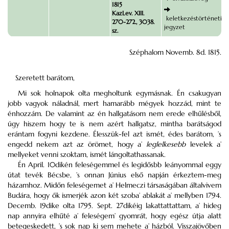
1815
KazLev. XIII.
keletkezéstörténeti
270-272., 3038.
jegyzet
sz.
Széphalom Novemb. 8d. 1815.
Szeretett barátom,
Mi sok holnapok olta megholtunk egymásnak. Én csakugyan
jobb vagyok náladnál, mert hamarább mégyek hozzád, mint te
énhozzám. De valamint az én hallgatásom nem erede elhűlésből,
úgy hiszem hogy te is nem azért hallgatsz, mintha barátságod
erántam fogyni kezdene. Élesszük-fel azt ismét, édes barátom, ’s
engedd nekem azt az örömet, hogy a’
leglelkesebb
levelek a’
mellyeket venni szoktam, ismét lángoltathassanak.
Én April. 10dikén feleségemmel és legidősbb leányommal eggy
útat tevék Bécsbe, ’s onnan Június első napján érkeztem-meg
házamhoz. Midőn feleségemet a’ Helmeczi társaságában általvivem
Budára, hogy ők ismerjék azon két szoba’ ablakát a’ mellyben 1794.
Decemb. 19dike olta 1795. Sept. 27dikéig lakattattattam, a’ hideg
nap annyira elhűté a’ feleségem’ gyomrát, hogy egész útja alatt
betegeskedett, ’s sok nap ki sem mehete a’ házból. Visszajövőben