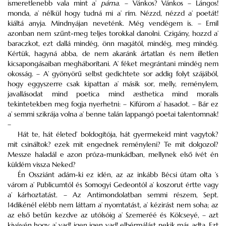
ismeretlenebb vala mint a’
párna
. – Vánkos? Vánkos – Lángos!
monda, a’ nélkül hogy tudná mi a’ rím. Nézzd, nézzd a’ poetát!
kiáltá anyja. Mindnyájan neveténk. Még vendégem is. – Emíl
azonban nem szűnt-meg teljes torokkal danolni. Czigány, hozzd a’
baraczkot, ezt dallá mindég, önn magától, mindég, meg mindég.
Kértük, hagyná abba, de nem akaránk ártatlan és nem illetlen
kicsapongásaiban megháborítani. A’ féket megrántani mindég nem
okosság. – A’ gyönyörű selbst gedichtete sor addig folyt szájából,
hogy eggyszerre csak kipattan a’ másik sor, melly, reménylem,
javallásodat mind poetica mind æsthetica mind moralis
tekintetekben meg fogja nyerhetni: – Kifúrom a’ hasadot. – Bár ez
a’ semmi szikrája volna a’ benne talán lappangó poetai talentomnak!
–
Hát te, hát életed’ boldogítója, hát gyermekeid mint vagytok?
mit csináltok? ezek mit engednek reményleni? Te mit dolgozol?
Messze haladál e azon próza-munkádban, mellynek első ívét én
küldém vissza Neked?
Én Ossziánt adám-ki ez idén, az az inkább Bécsi útam olta ’s
várom a’ Publicumtól és Somogyi Gedeontól a’ koszorut értte vagy
a’ kárhoztatást. – Az Antimondolatban semmi részem, Sept.
14dikénél elébb nem láttam a’ nyomtatást, a’ kézirást nem soha; az
az első betűn kezdve az utólsóig a’ Szemeréé és Kölcseyé, – azt
kivévén hogy a’ vad! igen igen vad! elbérmálást nekik más adta. Ezt