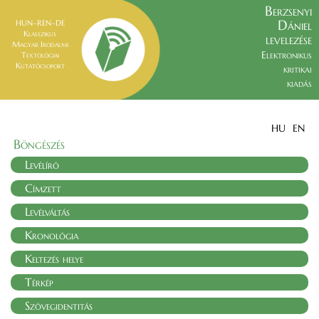
Berzsenyi
Dániel
HUN–REN–DE
Klasszikus
levelezése
Magyar Irodalmi
Elektronikus
Textológiai
Kutatócsoport
kritikai
kiadás
HU
EN
Böngészés
Levélíró
Címzett
Levélváltás
Kronológia
Keltezés helye
Térkép
Szövegidentitás