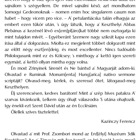
sajnálom ’s szégyellem. De mivel sajnálni késő, azt mondhatom
Somogyi Gedeonoknak – nomen enim hoc singularem casum non
habet – hogy vicem pro vice. – A’ petulantiácska talán elhagyja az
embert ezen tűkör után, ’s úgy látszik, hogy a’ Keszthelyi Abbas
Plebánus a’ kezénél lévő ex[em]pl[áro]kat többé nem osztogatja ki
mint tulajdon mívét. – Egyéberánt Szemere nagy szikrát kapa ezen
írása által a’ dolgozásra. Miolta ez megjelent többet dolgozott mint
az előtt négy eszt[en]deig, és most excellenter. Nincs tudósabb
Philologusunk mint ez és Kölcsey; ’s minthogy a’ kettő igen szereti
egymást, a’ kettő ollyan mintha eggy volna.
Én most Zrinyinek Sirenét és Ne bántsd a’ Magyarját adom-ki.
Olvastad e Ruminak Monum[enta] Hung[arica] nativo sermone
scriptájit? Olvassd-meg, kérlek, és szeressd őtet, látogassd-meg
Keszthelyen.
Élj szerencsésen, kedves barátom! Mint a’ szép híves patakra A’
szarvas kívánkozik, Lelkem úgy óhajt válaszodra ’S utána ohajtozik.
Igy énekli ezt Szent Dávid után az én Ecclésiám.
Ölellek szíves tisztelettel.
Kazinczy Ferencz
Olvastad a’ mit Prof. Zsombori mond az Erd[élyi] Muzéum 3dik