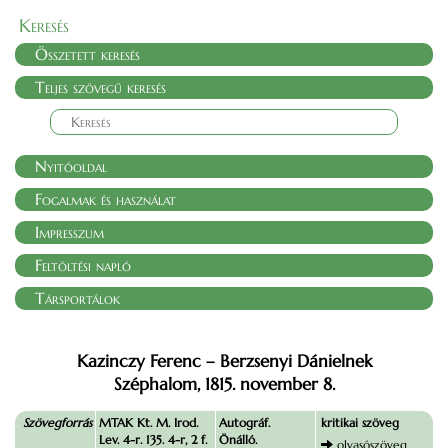
Keresés
Összetett keresés
Teljes szövegű keresés
Nyitóoldal
Fogalmak és használat
Impresszum
Feltöltési napló
Társportálok
Kazinczy Ferenc – Berzsenyi Dánielnek
Széphalom, 1815. november 8.
Szövegforrás
MTAK Kt. M. Irod.
Autográf.
kritikai szöveg
Lev. 4-r. 135. 4-r, 2 f.
Önálló.
olvasószöveg