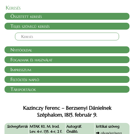
Keresés
Összetett keresés
Teljes szövegű keresés
Nyitóoldal
Fogalmak és használat
Impresszum
Feltöltési napló
Társportálok
Kazinczy Ferenc – Berzsenyi Dánielnek
Széphalom, 1815. február 9.
Szövegforrás
MTAK Kt. M. Irod.
Autográf.
kritikai szöveg
Lev. 4-r. 135. 4-r, 2 f.
Önálló.
olvasószöveg