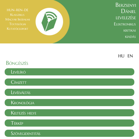
Berzsenyi
Dániel
HUN–REN–DE
Klasszikus
levelezése
Magyar Irodalmi
Elektronikus
Textológiai
Kutatócsoport
kritikai
kiadás
HU
EN
Böngészés
Levélíró
Címzett
Levélváltás
Kronológia
Keltezés helye
Térkép
Szövegidentitás