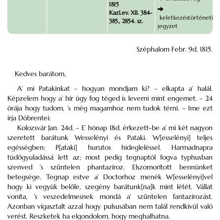
1815
KazLev. XII. 384-
keletkezéstörténeti
385., 2854. sz.
jegyzet
Széphalom Febr. 9d. 1815.
Kedves barátom,
A’ mi Patakinkat – hogyan mondjam ki? – elkapta a’ halál.
Képzelem hogy a’ hír úgy fog téged is leverni mint engemet. – 24
órája hogy tudom, ’s még magamhoz nem tudok térni. – Ime ezt
írja Döbrentei:
Kolozsvár Jan. 24d. – E’ hónap 18d. érkezett-be a’ mi két nagyon
szeretett barátunk Wesselényi és Pataki. W[esselényi] teljes
egésségben: P[ataki] hurutos hidegleléssel. Harmadnapra
tüdőgyuladássá lett az; most pedig tegnaptól fogva typhusban
szenved ’s szűntelen phantazíroz. Elszomorított bennünket
betegsége. Tegnap estve a’ Doctorhoz menék W[esselényi]vel
hogy ki vegyük belőle, szegény barátunk[na]k mint létét. Vállat
voníta, ’s veszedelmesnek mondá a’ szűntelen fantazírozást.
Azonban vígasztalt azzal hogy pulsusában nem talál rendkivül való
verést. Reszketek ha elgondolom, hogy meghalhatna.