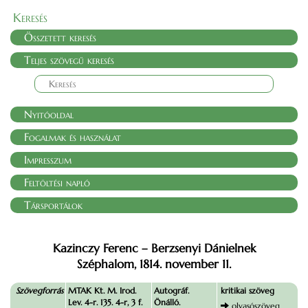
Keresés
Összetett keresés
Teljes szövegű keresés
Nyitóoldal
Fogalmak és használat
Impresszum
Feltöltési napló
Társportálok
Kazinczy Ferenc – Berzsenyi Dánielnek
Széphalom, 1814. november 11.
Szövegforrás
MTAK Kt. M. Irod.
Autográf.
kritikai szöveg
Lev. 4-r. 135. 4-r, 3 f.
Önálló.
olvasószöveg