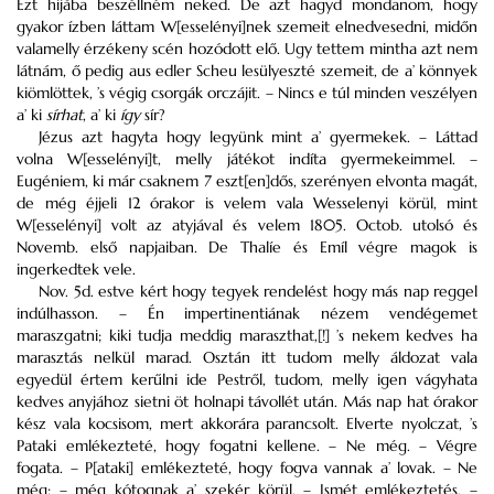
Ezt hijába beszéllném neked. De azt hagyd mondanom, hogy
gyakor ízben láttam W[esselényi]nek szemeit elnedvesedni, midőn
valamelly érzékeny scén hozódott elő. Ugy tettem mintha azt nem
látnám, ő pedig aus edler Scheu lesülyeszté szemeit, de a’ könnyek
kiömlöttek, ’s végig csorgák orczájit. – Nincs e túl minden veszélyen
a’ ki
sírhat
, a’ ki
így
sír?
Jézus azt hagyta hogy legyünk mint a’ gyermekek. – Láttad
volna W[esselényi]t, melly játékot indíta gyermekeimmel. –
Eugéniem, ki már csaknem 7 eszt[en]dős, szerényen elvonta magát,
de még éjjeli 12 órakor is velem vala Wesselenyi körül, mint
W[esselényi] volt az atyjával és velem 1805. Octob. utolsó és
Novemb. első napjaiban. De Thalíe és Emíl végre magok is
ingerkedtek vele.
Nov. 5d. estve kért hogy tegyek rendelést hogy más nap reggel
indúlhasson. – Én impertinentiának nézem vendégemet
maraszgatni; kiki tudja meddig maraszthat,[!] ’s nekem kedves ha
marasztás nelkül marad. Osztán itt tudom melly áldozat vala
egyedül értem kerűlni ide Pestről, tudom, melly igen vágyhata
kedves anyjához sietni öt holnapi távollét után. Más nap hat órakor
kész vala kocsisom, mert akkorára parancsolt. Elverte nyolczat, ’s
Pataki emlékezteté, hogy fogatni kellene. – Ne még. – Végre
fogata. – P[ataki] emlékezteté, hogy fogva vannak a’ lovak. – Ne
még; – még kótognak a’ szekér körül. – Ismét emlékeztetés. –