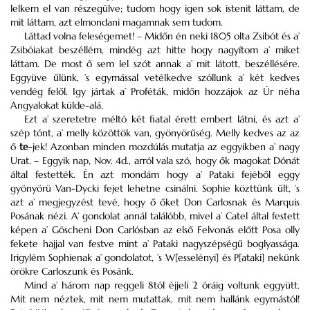
lelkem el van részegűlve; tudom hogy igen sok istenit láttam, de
mit láttam, azt elmondani magamnak sem tudom.
Láttad volna feleségemet! – Midőn én neki 1805 olta Zsibót és a’
Zsibóiakat beszéllém, mindég azt hitte hogy nagyítom a’ miket
láttam. De most ő sem lel szót annak a’ mit látott, beszéllésére.
Eggyüve űlünk, ’s egymással vetélkedve szóllunk a’ két kedves
vendég felől. Igy jártak a’ Proféták, midőn hozzájok az Úr néha
Angyalokat külde-alá.
Ezt a’ szeretetre méltó két fiatal érett embert látni, és azt a’
szép tónt, a’ melly közöttök van, gyönyörűség. Melly kedves az az
ő
te
-jek! Azonban minden mozdúlás mutatja az eggyikben a’ nagy
Urat. – Eggyik nap, Nov. 4d., arról vala szó, hogy ők magokat Dónát
által festették. Én azt mondám hogy a’ Pataki fejéből eggy
gyönyörü Van-Dycki fejet lehetne csinálni. Sophie közttünk űlt, ’s
azt a’ megjegyzést tevé, hogy ő őket Don Carlosnak és Marquis
Posának nézi. A’ gondolat annál találóbb, mivel a’ Catel által festett
képen a’ Göscheni Don Carlósban az első Felvonás előtt Posa olly
fekete hajjal van festve mint a’ Pataki nagyszépségű boglyassága.
Irigylém Sophienak a’ gondolatot, ’s W[esselényi] és P[ataki] nekünk
örökre Carloszunk és Posánk.
Mind a’ három nap reggeli 8tól éjjeli 2 óráig voltunk eggyütt.
Mit nem néztek, mit nem mutattak, mit nem hallánk egymástól!