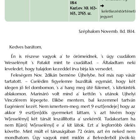
1814
KazLev. XII. 163-
keletkezéstörténeti
165., 2765. sz.
jegyzet
Széphalom Novemb. 11d. 1814.
Kedves barátom,
Én is részese vagyok a’ te örömeidnek, ’s úgy csudálom
Wesselényit ’s Patakit mint te csudáltad. – Általadtam neki
leveledet, hogy tulajdon kezeddel írva bírja kis versedet.
Feleségem Nov. 2dikán beméne Újhelybe, hol más nap vásár
tartatott. – Cselédim figyelemre buzdíták egymást, hogy két
idegen jő fel dombomon, ’s a’ hang meg üté fülemet, ’s kitekinték
ablakomon. Marináró volt mind a’ kettőn ’s utánok Ujhelyi
Vinczlérem lépegete. Elikbe mentem, bal kezemmel tartván
Eugéniem’ kezét. Nem ismertem-meg; mert 9 eszt[endeje] hogy az
akkor 9 eszt[en]dős gyermeket láttam, ’s azt hivém hogy
W[esselényi] két társát leszállította a’ szekérről. Tudakoztam ha
nem B[áró] W[esselényi] e a’ kit látok. Ezt a’ legforróbb ölelés
követte. Mint múlt el társaságában 72 órám, azt én neked nem
mondhatom. Úgy vagyok mint midőn a’ Belvederből jövök-ki;