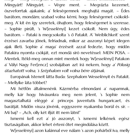
Mingyárt! Mingyárt. – Végre ment. – Megrázta kezemet,
öszveforrtak ajakaink; a’ feleségemnek meghajtá magát. – Édes
barátom, mondám; szabad volna kérni, hogy feleségemet csókold-
meg. A’ kit én így szeretek, óhajtom, hogy feleségemet is szeresse.
– Sophie pirúlt, ’s W[esselényi] kezet csókolt. Nem úgy, édes
barátom. – Pataki is megcsokolta ’s ő Patakit. A’ Weiblichkeit’ szent
érzései zavarba jőnek, felriadnak, mikor az asszonyi képet idegen
ajak illeti. Sophie a’ maga’ érzéseit azzal fedezte, hogy midőn
Patakira nyomta csókját, ezt mondá síró nevetéssel:
MEIN POSA
. –
Mentek. Itéld-meg onnan mint mentek hogy W[esselényi] Patakon
a’ Vályi Nagy Fer[encz] szobájában azt írá nekem, hogy
a’ Pólusig
útazhatott volna, ’s Széphalom volt volna bére útjának
.
Europának Isteneit látta Buda: Szephalom Wesselényit és Patakit.
– Mellyíke láta többet?
Mi hétfőn általmenénk Kázmérba elmondani a’ napamnak,
melly kár hogy hívásunkra meg nem jelent, ’s Sophie nem
magasztalhatá eléggé a’ princeps juventutis hungaricaet, és
barátját. Midőn vissza jövénk, eggyszerre nyakamba borúl és sír. –
Mi baj? – „Ach, olly két ifjút itt nem látni!”
Ismerni kell ezt a’ jó asszonyt, ’s ismerni lelkének egész
tisztaságában, akkor lehet érteni őtet megindúlása köztt.
W[esselényi] azon kalánnal eve nálam ’s azon pohárból íva, melly