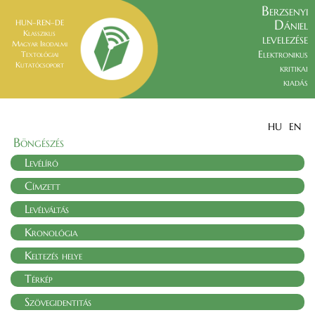
Berzsenyi
Dániel
HUN–REN–DE
Klasszikus
levelezése
Magyar Irodalmi
Elektronikus
Textológiai
Kutatócsoport
kritikai
kiadás
HU
EN
Böngészés
Levélíró
Címzett
Levélváltás
Kronológia
Keltezés helye
Térkép
Szövegidentitás