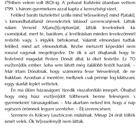
1794ben velem volt 1801-ig. A’ poharat Kufsteini útamban vettem
1799. ’s három gyermekem azzal kapta a’ keresztségi vizet.
Felőled baráti tisztelettel szólla mind W[esselényi] mind P[ataki],
’s kimondhatatlanúl örvendeztek látásod’ szerencséjének. Látták
nálam Verseid M[anu]S[criptum]át, látták leveleidnek kis
csomójokat, mert te, barátom, a’ levélírásban minden levelezőmnél
restebb vagy, ’s irígylék birtokomat. Valamit elmondani tudtak
felőled, mind azt elmondották. Rézbe metszett képeddel nem
rosszul vagynak megelégedve. De ők is azt óhajtanák hogy te
festetnéd magadat Pesten Dónát által, ki őket festette. Ez 70
esz[ten]dős ember. Soha sem látott még
találóbb
festőt hazánk. –
Már írtam Dónátnak, hogy számomra fesse Wesselényit, de ne
frakkban. Azonban a’ mentére, mellynek csak prémje fog kilátszani,
eggy skarlát leplet vettetek.
Én ma űlöm házasságom’ tízedik visszafordúló innepét. Óhajtsd
hogy még húsz eszt[en]dőt tölthessek benne feleségem ’s
gyermekeim’ társaságokban. – Ma akartam neked írni, hogy a’ nap
egészen örömnek legyen szentelve. – Élj szerencsésen.
Szemere és Kölcsey Lasztóczon múlatnak. Minap 24 órát tölték
ismét velek. Ők W[esselényi]t nem látták.