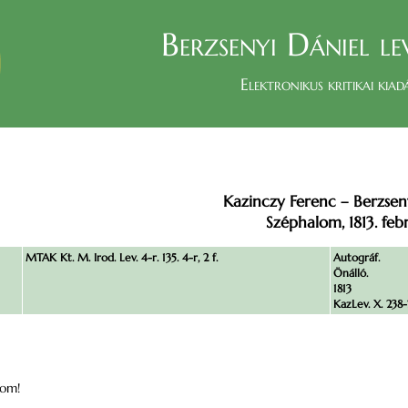
Berzsenyi Dániel le
Elektronikus kritikai kiad
Kazinczy Ferenc – Berzsen
Széphalom, 1813. febr
MTAK Kt. M. Irod. Lev. 4-r. 135. 4-r, 2 f.
Autográf.
Önálló.
1813
KazLev. X. 238-2
tom!