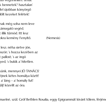
ő végzéseiket! tehát
k bennetek? hasztalan’
fel újobban könyörgő
őlt kezeket felétek!
nak még soha nem leve
 támogató segéd.
 illik tűrnöd. Itt lesz
okra kemény Fenyítő.
(Nemesis)
 lesz; néha sietve jön,
bször; ’s hozza kezében az
 pallost; ’s az ingó
yed, ’s bukik a’ hitetlen.
nékünk, mennyei JÓ TANÁCS!
z éjnek kétes homálya köztt!
a’ láng – a’ homály fut!
lj! közelít az óra.
uelné, szül. Gróf Bethlen Rosalia, eggy Epigrammát kívánt tőlem, férjéne