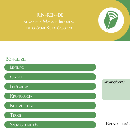
HUN–REN–DE
Klasszikus Magyar Irodalmi
Textológiai Kutatócsoport
Böngészés
Levélíró
Címzett
Szövegforrás
Levélváltás
Kronológia
Keltezés helye
Térkép
Kedves bará
Szövegidentitás