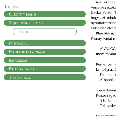
Ma, és csak
Keresés
Verseivel; ezek
Dayka’ Versei 1
Összetett keresés
hogy azt minde
Teljes szövegű keresés
nyomtattatnának
Verseidet olvas
Blaschke is,
Prónay. Párját 
Nyitóoldal
A’ CSÜGG
Fogalmak és használat
(nem mosta
Impresszum
Reményem el
Feltöltési napló
Lampája az é
Ellobban,
Társportálok
A’ habok 
’S egekbe-ny
Közzé ragadj
’S te, te! 
Teljesedé