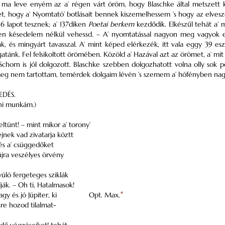
 ma leve enyém az a’ régen várt öröm, hogy Blaschke által metszet
et, hogy a’ Nyomtató’ botlásait bennek kiszemelhessem ’s hogy az elvesz
36 lapot tesznek; a’ 137diken
Poetai berkem
kezdődik. Elkészűl tehát a’ 
n késedelem nélkül vehessd. – A’ nyomtatással nagyon meg vagyok el
, és mingyárt tavasszal. A’ mint képed elérkezék, itt vala eggy 39 esz
gatánk. Fel felsikoltott örömében. Közöld a’ Hazával azt az örömet, a’ mit
 Schorn is jól dolgozott. Blaschke szebben dolgozhatott volna olly sok 
meg nem tartottam, temérdek dolgaim lévén ’s szemem a’ hófényben nagyo
EDÉS.
ni munkám.)
tünt! – mint mikor a’ torony’
jnek vad zivatarja köztt
 és a’ csüggedőket
újra veszélyes örvény
úló fergeteges sziklák
ák. – Oh ti, Hatalmasok!
nagy és jó Júpiter, ki
Opt. Max.
*
sre hozod tilalmat-