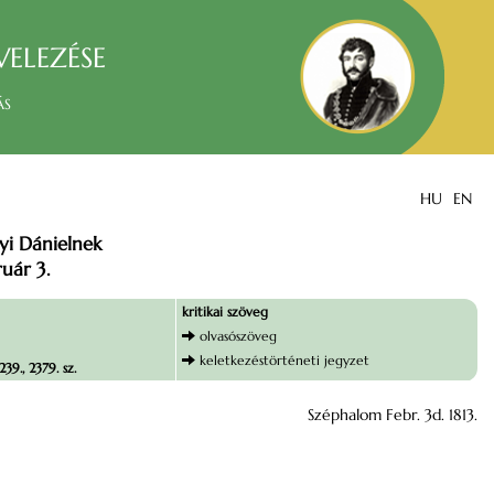
velezése
ás
HU
EN
yi Dánielnek
uár 3.
kritikai szöveg
olvasószöveg
keletkezéstörténeti jegyzet
39., 2379. sz.
Széphalom Febr. 3d. 1813.