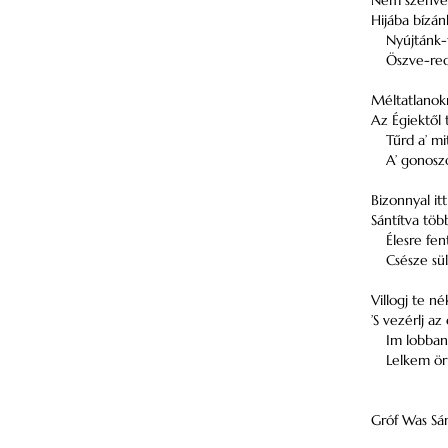
Nem szenved
Hijába bízán
Nyújtánk-
Öszve-red
Méltatlanok
Az Égiektől
Tűrd a’ mit
A’ gonosz
Bizonnyal itt
Sántítva töb
Élesre fent
Csésze sül
Villogj te 
’S vezérlj a
Im lobban 
Lelkem örű
Gróf Was Sám