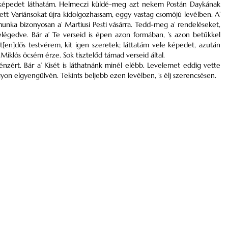
t képedet láthatám. Helmeczi küldé-meg azt nekem Postán Daykának
ett Variánsokat újra kidolgozhassam, eggy vastag csomójú levélben. A’
munka bizonyosan a’ Martiusi Pesti vásárra. Tedd-meg a’ rendeléseket,
égedve. Bár a’ Te verseid is épen azon formában, ’s azon betűkkel
t[en]dős testvérem, kit igen szeretek; láttatám vele képedet, azután
 Miklós öcsém érze. Sok tisztelőd támad verseid által.
pénzért. Bár a’ Kisét is láthatnánk minél elébb. Levelemet eddig vette
n elgyengűlvén. Tekints beljebb ezen levélben, ’s élj szerencsésen.