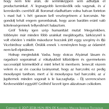
hogy nem fele árán, de semmiképpen sem adhatjuk el
productuminkat. A’ legnagyobb kereskedők oda vagynak, és a’
kereskedés cseréből áll. Boromat eladhattam volna hatvan forinton
’s mast hat ’s hét garason kell vesztegetnem a’ korcsmán. Ne
gondolj tehát engem gorombának, hogy azon barátim eránt való
kötelességemnek tellyesítését halasztom.
Gróf Teleky igen szép humanitást mutat Megyénkben,
többnyire már minden főbb urainkat meglátogatta, Sárközynél is
volt ebéden ’s midőn másodszor hozzánk jött eggy szegény és ifjú
Vicebiróhoz szállott. Örülök ennek ’s reménylem hogy az ódamért
nem kell elpírúlnom.
Holnap megindulok Vasba, hogy stoicus Atyámat lássam és
ragadozó sogoraimat a’ rókalyukból kifüstöljem és gyermekeim
successióját körmeikből a’ mint lehet ki mentsem. Senecát viszem
velem és az én csacska Leányomat, hogy az harczolni, ez pedig
mosolyogni tanítson; mert a’ ki mosolyogva tud harczolni, az a’
Jupiternek minden sogorait is le kaczaghatja. – Élj szerencsésen
Kedveseiddel eggyütt! Grófnéd’ kezeit igen alázatosan csókolom.
Copyright © 2017-2026 HUN–REN–DE Klasszikus Magyar Irodalmi Textológiai