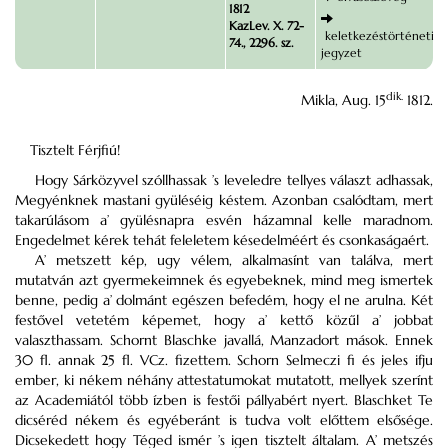
1812
KazLev. X. 72-
keletkezéstörténeti
74., 2296. sz.
jegyzet
dik.
Mikla, Aug. 15
1812.
Tisztelt Férjfiú!
Hogy Sárközyvel szóllhassak ’s leveledre tellyes választ adhassak,
Megyénknek mastani gyüléséig késtem. Azonban csalódtam, mert
takarúlásom a’ gyülésnapra esvén házamnal kelle maradnom.
Engedelmet kérek tehát feleletem késedelméért és csonkaságaért.
A’ metszett kép, ugy vélem, alkalmasínt van találva, mert
mutatván azt gyermekeimnek és egyebeknek, mind meg ismertek
benne, pedig a’ dolmánt egészen befedém, hogy el ne arulna. Két
festővel vetetém képemet, hogy a’ kettő közűl a’ jobbat
valaszthassam. Schornt Blaschke javallá, Manzadort mások. Ennek
30 fl. annak 25 fl. VCz. fizettem. Schorn Selmeczi fi és jeles ifju
ember, ki nékem néhány attestatumokat mutatott, mellyek szerínt
az Academiától több ízben is festői pállyabért nyert. Blaschket Te
dicséréd nékem és egyéberánt is tudva volt előttem elsősége.
Dicsekedett hogy Téged ismér ’s igen tisztelt általam. A’ metszés