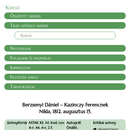
Keresés
Összetett keresés
Teljes szövegű keresés
Nyitóoldal
Fogalmak és használat
Impresszum
Feltöltési napló
Társportálok
Berzsenyi Dániel – Kazinczy Ferencnek
Nikla, 1812. augusztus 15.
Szövegforrás
MTAK Kt. M. Irod. Lev.
Autográf.
kritikai szöveg
4-r. 44. 4-r, 2 f.
Önálló.
olvasószöveg