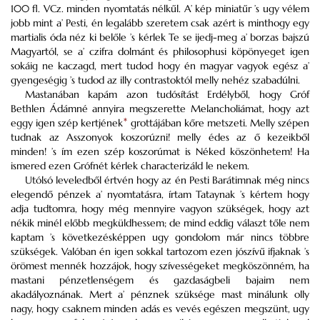
100 fl. VCz. minden nyomtatás nélkűl. A’ kép miniatűr ’s ugy vélem
jobb mint a’ Pesti, én legalább szeretem csak azért is minthogy egy
martialis óda néz ki belőle ’s kérlek Te se ijedj-meg a’ borzas bajszú
Magyartól, se a’ czifra dolmánt és philosophusi köpönyeget igen
sokáig ne kaczagd, mert tudod hogy én magyar vagyok egész a’
gyengeségig ’s tudod az illy contrastoktól melly nehéz szabadúlni.
Mastanában kapám azon tudósítást Erdélyből, hogy Gróf
Bethlen Ádámné annyira megszerette Melancholiámat, hogy azt
eggy igen szép kertjének
*
grottájában kőre metszeti. Melly szépen
tudnak az Asszonyok koszorúzni! melly édes az ő kezeikből
minden! ’s ím ezen szép koszorúmat is Néked köszönhetem! Ha
ismered ezen Grófnét kérlek characterizáld le nekem.
Utólsó leveledből értvén hogy az én Pesti Barátimnak még nincs
elegendő pénzek a’ nyomtatásra, írtam Tataynak ’s kértem hogy
adja tudtomra, hogy még mennyire vagyon szükségek, hogy azt
nékik minél előbb megküldhessem; de mind eddig választ tőle nem
kaptam ’s következésképpen ugy gondolom már nincs többre
szükségek. Valóban én igen sokkal tartozom ezen jószívű ifjaknak ’s
örömest mennék hozzájok, hogy szívességeket megköszönném, ha
mastani pénzetlenségem és gazdaságbeli bajaim nem
akadályoznának. Mert a’ pénznek szüksége mast minálunk olly
nagy, hogy csaknem minden adás es vevés egészen megszünt, ugy