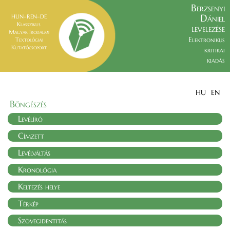
Berzsenyi
Dániel
HUN–REN–DE
Klasszikus
levelezése
Magyar Irodalmi
Elektronikus
Textológiai
Kutatócsoport
kritikai
kiadás
HU
EN
Böngészés
Levélíró
Címzett
Levélváltás
Kronológia
Keltezés helye
Térkép
Szövegidentitás