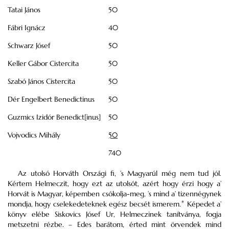
Tatai János
50
Fábri Ignácz
40
Schwarz Jósef
50
Keller Gábor Cistercita
50
Szabó János Cistercita
50
Dér Engelbert Benedictinus
50
Guzmics Izidór Benedict[inus]
50
Vojvodics Mihály
50
740
Az utolsó Horváth Országi fi, ’s Magyarúl még nem tud jól.
Kértem Helmeczit, hogy ezt az utolsót, azért hogy érzi hogy a’
Horvát is Magyar, képemben csókolja-meg, ’s mind a’ tizennégynek
mondja, hogy cselekedeteknek egész becsét ismerem.
*
Képedet a’
könyv elébe Siskovics Jósef Ur, Helmeczinek tanítványa, fogja
metszetni rézbe. – Edes barátom, érted mint örvendek mind