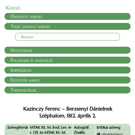
Keresés
Összetett keresés
Teljes szövegű keresés
Nyitóoldal
Fogalmak és használat
Impresszum
Feltöltési napló
Társportálok
Kazinczy Ferenc – Berzsenyi Dánielnek
Széphalom, 1812. április 2.
Szövegforrás
MTAK Kt. M. Irod. Lev. 4-
Autográf.
kritikai szöveg
r. 135. és MTAK Kt. M.
Önálló.
olvasószöveg