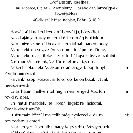
Gróf Desőffy Jósefhez,
1802 Sáros, 05 és 7. Zemplény, 11. Szabolcs V[árme]gyék
Követjekhez.
40dik születése napján, Febr. 13. 1812.
Horvát, a’ ki neked levelem’ bényújtja, hogy őtet
Nálad ajánljam, ugyan nem kéri, de még is ajánlom.
Nem mivel e’ nélkül hozzád nem juthat: hanem hogy
Mind neki kedves, az én karomon fellépni teelődbe,
Mind nekem az, titeket, szeretett Nagyok! öszve csatolni
’S e’ munkát másnak, ’s a’ történetnek irígylem.
Néked, néki, nekeM azon oltár’ lángja lobog fényt
a’
Penthemimeris itt
Pályánk’ szép koszorúja felé, de külömbözik útunk
megszenvedi
És az határ, mellyen túl hágni nem enged Apollon.
a’
rövid syllabát:
Én hátúl maradék: te korán legelőlre haladtál.
Omnia vincit amOR,
Lustrumaid közzűl ma telik még nyolczadik, és ím
et
nos cedamus amori.
Már negyed ízben űlsz, nagy Képviselője Megyédnek,
A’ Haza’ Nagyjai köztt, tisztelve, csudálva, szeretve,