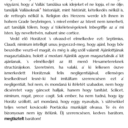
vígyázni, hogy a’ Vallás’ tanúlása sok idejeket el ne lopja, el ne ölje;
tanúlják Vallásoknak
*
historiáját, mint históriát, kételkedés nélkűl is,
de rettegés nélkűl is. Religion des Herzens werde ich ihnen in
hohem Grade beybringen, ’s mivel ember az Istent nem ismerheti,
azt tanúlják tőlem, hogy a’ tökéleteségeknek Inbegriffje az a’ mi
Isten. Igy neveltetvén, nabunt sine cortice.
Vedd elő Horátzot ’s olvassd-el elmelkedve ezt: Septimius,
Claudi, nimirum intelligit unus; jegyezzd-meg, hogy ajánl, hogy bőv
beszédbe veszti-el magát, és még is alig szóll valamit Ajánlottjának
magasztalására, holott a’ mostani Ajánlók agyon magasztalnák a’ kit
ajánlanak, ’s elmélkedjél az itt menő Hexametereknek
structúrájokon. Szeretném, ha valaki, a’ ki lelkesen öszve
ismerkedett Horátznak felix negligentiájával, ellenséges
leselkedéssel lesné-ki hol imitáltam szerencsésen ezt a’
negligentiát, hol nem, és mondaná ki ítéletét szabadon, nem hogy
dicséretet vagy gáncsot halljak, hanem hogy tanítást. Scilicet,
nimirum, rogat, prece cogit. Sok ember, ha nem tudná, hogy így
Horátz szóllott, azt mondaná, hogy eggy nyavalyás, ’s sütésekkel
teljes verset kovácsoló Poetácska munkáját olvassa. Te és én
bizonyosan nem így itélünk. Élj szerencsésen, kedves barátom,
megtisztelt
barátom!