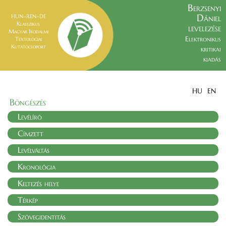
Berzsenyi
Dániel
HUN–REN–DE
Klasszikus
levelezése
Magyar Irodalmi
Elektronikus
Textológiai
Kutatócsoport
kritikai
kiadás
HU
EN
Böngészés
Levélíró
Címzett
Levélváltás
Kronológia
Keltezés helye
Térkép
Szövegidentitás