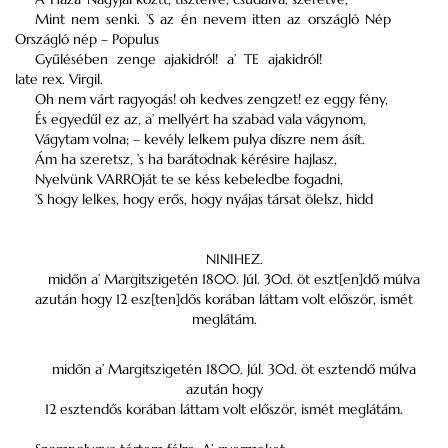
Mint nem senki. ’S az én nevem itten az országló Nép
Országló nép – Populus
Gyűlésében zenge ajakidról! a’ TE ajakidról!
late rex. Virgil.
Oh nem várt ragyogás! oh kedves zengzet! ez eggy fény,
És egyedűl ez az, a’ mellyért ha szabad vala vágynom,
Vágytam volna; – kevély lelkem pulya díszre nem ásít.
Ám ha szeretsz, ’s ha barátodnak kérésire hajlasz,
Nyelvünk VARROját te se késs kebeledbe fogadni,
’S hogy lelkes, hogy erős, hogy nyájas társat ölelsz, hidd
NINIHEZ.
midőn a’ Margitszigetén 1800. Júl. 30d. öt eszt[en]dő múlva
azután hogy 12 esz[ten]dős korában láttam volt először, ismét
meglátám.
midőn a’ Margitszigetén 1800. Júl. 30d. öt esztendő múlva
azután hogy
12 esztendős korában láttam volt először, ismét meglátám.