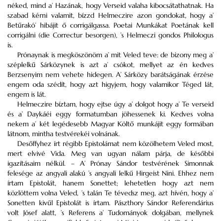
néked, mind a’ Hazának, hogy Verseid valaha kibocsátathatnak. Ha
szabad kérni valamit, bízzd Helmeczire azon gondokat, hogy a’
Betűrakó’ hibájit ő corrigálgassa. Poetai Munkákat Poetának kell
corrigálni (die Correctur besorgen), ’s Helmeczi gondos Philologus
is.
Prónaynak is megköszönöm a’ mit Veled teve: de bizony meg a’
széplelkű Sárközynek is azt a’ csókot, mellyet az én kedves
Berzsenyim nem vehete hidegen. A’ Sárközy barátságának érzése
engem oda szédít, hogy azt higyjem, hogy valamikor Téged lát,
engem is lát.
Helmeczire bíztam, hogy ejtse úgy a’ dolgot hogy a’ Te verseid
és a’ Daykáéi eggy formatumban jöhessenek ki. Kedves volna
nekem a’ két legédesebb Magyar Költő munkájit eggy formában
látnom, mintha testvérekéi volnának.
Desőffyhez írt régibb Epistolámat nem közölhetem Veled most,
mert elvivé Vida. Meg van ugyan nálam párja, de későbbi
igazításaim nélkül. – A’ Prónay Sándor testvérének Simonnak
felesége az angyali alakú ’s angyali lelkű Hirgeist Nini. Ehhez nem
írtam Epistolát, hanem Sonettet; lehetetlen hogy azt nem
közlöttem volna Veled, ’s talán Te tévedsz meg, azt hívén, hogy a’
Sonetten kivűl Epistolát is írtam. Pászthory Sándor Referendárius
volt Jósef alatt, ’s Referens a’ Tudományok dolgában, mellynek