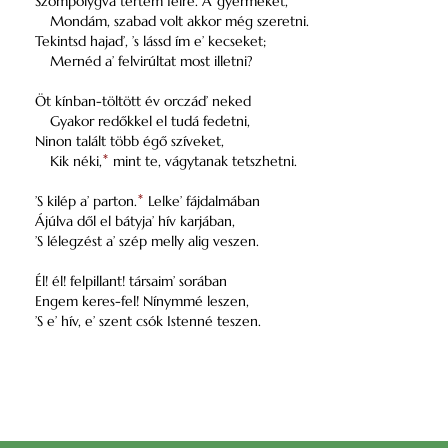
Szompolygva tértem félre. A’ gyermeket,
Mondám, szabad volt akkor még szeretni.
Tekintsd hajad’, ’s lássd ím e’ kecseket;
Mernéd a’ felvirúltat most illetni?
Öt kínban-töltött év orczád’ neked
Gyakor redőkkel el tudá fedetni,
Ninon talált több égő szíveket,
Kik néki,
*
mint te, vágytanak tetszhetni.
’S kilép a’ parton.
*
Lelke’ fájdalmában
Ájúlva dől el bátyja’ hív karjában,
’S lélegzést a’ szép melly alig veszen.
Él! él! felpillant! társaim’ sorában
Engem keres-fel! Nínymmé leszen,
’S e’ hív, e’ szent csók Istenné teszen.