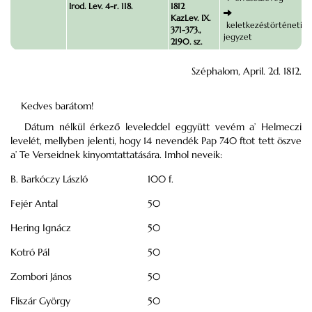
Irod. Lev. 4-r. 118.
1812
KazLev. IX.
keletkezéstörténeti
371-373.,
jegyzet
2190. sz.
Széphalom, April. 2d. 1812.
Kedves barátom!
Dátum nélkül érkező leveleddel eggyütt vevém a’ Helmeczi
levelét, mellyben jelenti, hogy 14 nevendék Pap 740 ftot tett öszve
a’ Te Verseidnek kinyomtattatására. Imhol neveik:
B. Barkóczy László
100 f.
Fejér Antal
50
Hering Ignácz
50
Kotró Pál
50
Zombori János
50
Fliszár György
50