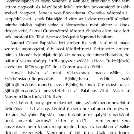
Commissiójában az ifjabb Swieten, a’ Minister, præsideált. Soha sem
láttam nagyobb és készűltebb lelkű, minden bolondságtól inkább
szabad Magyart. Seneca volt Breviáriuma. Gyanúba vétetvén II.
Leop[old] alatt, kinek Diætáján ő vitte az Udvar részéről a’ tollat,
mintha inkább hajlott volna a’ Nemzethez mint ahhoz a’ kinek
dolgait vitte, Fiumei Gubernátorrá tétetett óhajtása ellen. Veje lett
néki mostani Kir. Tábl. Assessor Szőgyéni Sigmond barátom.
Baranyi Gábor Papistává lett ember fija volt, ’s a’ mint maga
szerette mondogatni, ő is azzá téte
ttette
tett. Rettenetes ember,
mint a’ Homér bajnokjai: de jó, de nemes, de tántoríthatatlan, de
bátor a’ vakmerőségig. Erről eggyszer szóllék a Hazai Tudósít[ások]
leveleiben 1806 vagy 07. de a’ Censor sokat kitörlött.
Horvát István, a’ mint Vitkovicsnak maga Miller, ’a
Széchényiano-Regnicoláris B[iblio]theca eddig való
B[iblio]thecáriusa mondá, ezen B[iblio]thecának Custosává az az
B[iblio]thecariusává neveztetett-ki a’ Palatinus által, Miller a’
Museum Directorává tétettvén.
Azt kérded, hogy gyermekeimet mint szándékozom nevelni a’
Religióban. – Ezt a’ nagy kérdést én sem hozhattam még egészen
tisztára. Lyányaim Pápisták, fiam Kalvinista: ez gatyát ’s nadrágot
hord, amazok szoknyát. (Érted e ezt?) – Sem ennek sem
amazoknak nem fogom megengedni, hogy kis korokban a’ Vallás
dolgait feszegessék. Menjenek a’ járt úton. Csak arra fogok