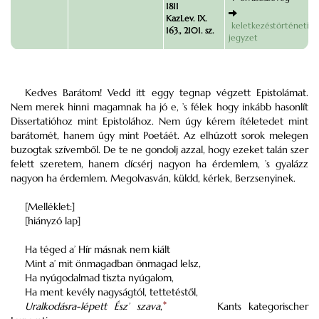
1811
KazLev. IX.
keletkezéstörténeti
163., 2101. sz.
jegyzet
Kedves Barátom! Vedd itt eggy tegnap végzett Epistolámat.
Nem merek hinni magamnak ha jó e, ’s félek hogy inkább hasonlít
Dissertatióhoz mint Epistolához. Nem úgy kérem ítéletedet mint
barátomét, hanem úgy mint Poetáét. Az elhúzott sorok melegen
buzogtak szívemből. De te ne gondolj azzal, hogy ezeket talán szer
felett szeretem, hanem dícsérj nagyon ha érdemlem, ’s gyalázz
nagyon ha érdemlem. Megolvasván, küldd, kérlek, Berzsenyinek.
[Melléklet:]
[hiányzó lap]
Ha téged a’ Hír másnak nem kiált
Mint a’ mit önmagadban önmagad lelsz,
Ha nyúgodalmad tiszta nyúgalom,
Ha ment kevély nagyságtól, tettetéstől,
Uralkodásra-lépett Ész’ szava
,
*
Kants kategorischer