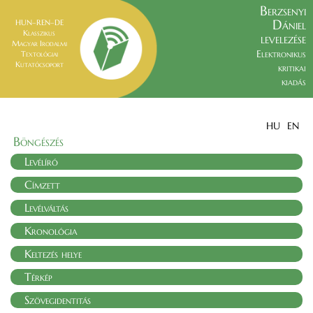
Berzsenyi
Dániel
HUN–REN–DE
Klasszikus
levelezése
Magyar Irodalmi
Elektronikus
Textológiai
Kutatócsoport
kritikai
kiadás
HU
EN
Böngészés
Levélíró
Címzett
Levélváltás
Kronológia
Keltezés helye
Térkép
Szövegidentitás