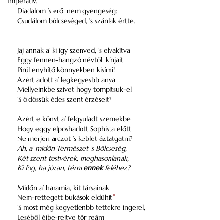
Imperativ.
Diadalom ’s erő, nem gyengeség:
Csudálom bölcseséged, ’s szánlak értte.
Jaj annak a’ ki így szenved, ’s elvakítva
Eggy fennen-hangzó névtől, kínjait
Pirúl enyhítő könnyekben kisírni!
Azért adott a’ legkegyesbb anya
Mellyeinkbe szívet hogy tompítsuk-el
’S öldössük édes szent érzéseit?
Azért e könyt a’ felgyuladt szemekbe
Hogy eggy elposhadott Sophista előtt
Ne merjen arczot ’s keblet áztatgatni?
Ah, a’ midőn Természet ’s Bölcseség,
Két szent testvérek, meghasonlanak,
Ki fog, ha józan, térni
ennek
feléhez?
Midőn a’ haramia, kit társainak
Nem-rettegett bukások eldühít
*
’S most még kegyetlenbb tettekre ingerel,
Leséből éjbe-rejtve tör reám