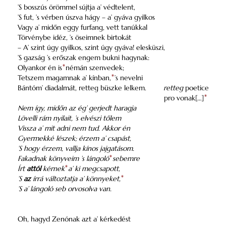
’S bosszús örömmel sújtja a’ védtelent,
’S fut, ’s vérben úszva hágy – a’ gyáva gyilkos
Vagy a’ midőn eggy furfang, vett tanúkkal
Törvénybe idéz, ’s öseimnek birtokát
– A’ szint úgy gyilkos, szint úgy gyáva! elesküszi,
’S gazság ’s erőszak engem bukni hagynak:
Olyankor én is
*
némán szenvedek;
Tetszem magamnak a’ kínban,
*
’s nevelni
Bántóm’ diadalmát, retteg büszke lelkem.
retteg
poetice
pro vonak[…]
*
Nem így, midőn az ég’ gerjedt haragja
Lövelli rám nyilait, ’s elvészi tőlem
Vissza a’ mit adni nem tud. Akkor én
Gyermekké lészek; érzem a’ csapást,
’S hogy érzem, vallja kínos jajgatásom.
Fakadnak könyveim ’s lángoló
*
sebemre
Írt
attól
kérnek
*
a’ ki megcsapott,
’S
az
írrá változtatja a’ könnyeket,
*
’S a’ lángoló seb orvosolva van.
Oh, hagyd Zenónak azt a’ kérkedést