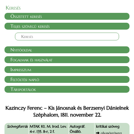
Keresés
Összetett keresés
Teljes szövegű keresés
Nyitóoldal
Fogalmak és használat
Impresszum
Feltöltési napló
Társportálok
Kazinczy Ferenc – Kis Jánosnak és Berzsenyi Dánielnek
Széphalom, 1811. november 22.
Szövegforrás
MTAK Kt. M. Irod. Lev.
Autográf.
kritikai szöveg
4-r. 135. 8-r, 2 f.
Önálló.
olvasószöveg