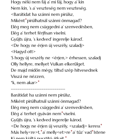
Hogy néki nem fáj a’ mi fáj, hogy a’ kín
Nem kín, ’s a’ veszteség nem veszteség.
<Barátidat ha szánni nem pirúlsz,
Miként
*
pirúlhatnál szánni önmagad’?
Elég meg nem csüggedni a’ szenvedésben,
Elég a’ terhet férjfisan viselni.
Gyűjts újra, ’s kedved’ ingerelje károd’.
<De hogy ne érjen új veszély, szaladj>
<Hagyd ott>
’S hogy új veszély ne <érjen,> érhessen, szaladj
Olly hellyre, mellyet Vulkan elkerűlget.
De majd midőn mégy, tiltsd szép hitvesednek
Visszá ne nézzen,
*k, nem akar>
*
–––––––––––––––––––––––––
Barátidat ha szánni nem pirúlsz,
Miként pirúlhatnál szánni önmagad’?
Elég meg nem csüggedni a’ szenvedésben,
Elég a’ terhet gyáván nem
*
viselni.
Gyűjts újra, ’s kedved ingerelje károd.
<De hogy ne érjen új veszély, <szaladj> keress
*
Más hely<re>t,
*
a’ melly<et>re
*
a’ tűz’ vad
*
Istene
Ki nem kiáltá pusztító átkait.
*