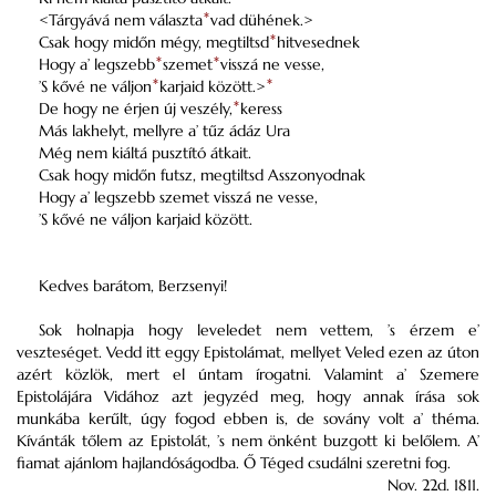
<Tárgyává nem választa
*
vad dühének.>
Csak hogy midőn mégy, megtiltsd
*
hitvesednek
Hogy a’ legszebb
*
szemet
*
visszá ne vesse,
’S kővé ne váljon
*
karjaid között.>
*
De hogy ne érjen új veszély,
*
keress
Más lakhelyt, mellyre a’ tűz ádáz Ura
Még nem kiáltá pusztító átkait.
Csak hogy midőn futsz, megtiltsd Asszonyodnak
Hogy a’ legszebb szemet visszá ne vesse,
’S kővé ne váljon karjaid között.
Kedves barátom, Berzsenyi!
Sok holnapja hogy leveledet nem vettem, ’s érzem e’
veszteséget. Vedd itt eggy Epistolámat, mellyet Veled ezen az úton
azért közlök, mert el úntam írogatni. Valamint a’ Szemere
Epistolájára Vidához azt jegyzéd meg, hogy annak írása sok
munkába kerűlt, úgy fogod ebben is, de sovány volt a’ théma.
Kívánták tőlem az Epistolát, ’s nem önként buzgott ki belőlem. A’
fiamat ajánlom hajlandóságodba. Ő Téged csudálni szeretni fog.
Nov. 22d. 1811.