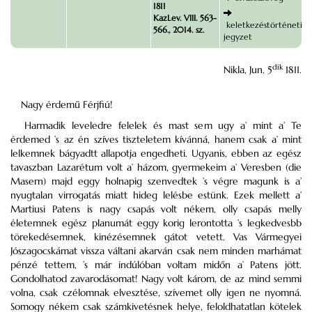
1811
KazLev. VIII. 563-
keletkezéstörténeti
566., 2014. sz.
jegyzet
dik
Nikla, Jun. 5
1811.
Nagy érdemű Férjfiú!
Harmadik leveledre felelek és mast sem ugy a’ mint a’ Te
érdemed ’s az én szíves tiszteletem kívánná, hanem csak a’ mint
lelkemnek bágyadtt allapotja engedheti. Ugyanis, ebben az egész
tavaszban Lazarétum volt a’ házom, gyermekeim a’ Veresben (die
Masern) majd eggy holnapig szenvedtek ’s végre magunk is a’
nyugtalan virrogatás miatt hideg lelésbe estünk. Ezek mellett a’
Martiusi Patens is nagy csapás volt nékem, olly csapás melly
életemnek egész planumát eggy korig lerontotta ’s legkedvesbb
törekedésemnek, kinézésemnek gátot vetett. Vas Vármegyei
Jószagocskámat vissza váltani akarván csak nem minden marhámat
pénzé tettem, ’s már indúlóban voltam midőn a’ Patens jött.
Gondolhatod zavarodásomat! Nagy volt károm, de az mind semmi
volna, csak czélomnak elvesztése, szívemet olly igen ne nyomná.
Somogy nékem csak számkivetésnek helye, feloldhatatlan kötelek