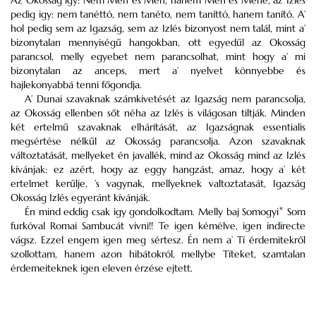
Az Okosság igy: Nem Méh és Méh, hanem Méh és Méhe, az Izlés
pedig igy: nem tanéttó, nem tanéto, nem taníttó, hanem tanító. A’
hol pedig sem az Igazság, sem az Izlés bizonyost nem talál, mint a’
bizonytalan mennyiségű hangokban, ott egyedűl az Okosság
parancsol, melly egyebet nem parancsolhat, mint hogy a’ mi
bizonytalan az anceps, mert a’ nyelvet könnyebbe és
hajlekonyabbá tenni főgondja.
A’ Dunai szavaknak számkivetését az Igazság nem parancsolja,
az Okosság ellenben sőt néha az Izlés is világosan tiltják. Minden
két ertelmű szavaknak elhárítását, az Igazságnak essentialis
megsértése nélkűl az Okosság parancsolja. Azon szavaknak
változtatását, mellyeket én javallék, mind az Okosság mind az Izlés
kívánjak: ez azért, hogy az eggy hangzást, amaz, hogy a’ két
ertelmet kerűlje, ’s vagynak, mellyeknek valtoztatasát, Igazság
Okosság Izlés egyeránt kívánják.
Én mind eddig csak igy gondolkodtam. Melly baj Somogyi
*
Som
furkóval Romai Sambucát vivni!! Te igen kémélve, igen indirecte
vágsz. Ezzel engem igen meg sértesz. Én nem a’ Tí érdemitekről
szollottam, hanem azon hibátokról, mellybe Títeket, szamtalan
érdemeiteknek igen eleven érzése ejtett.