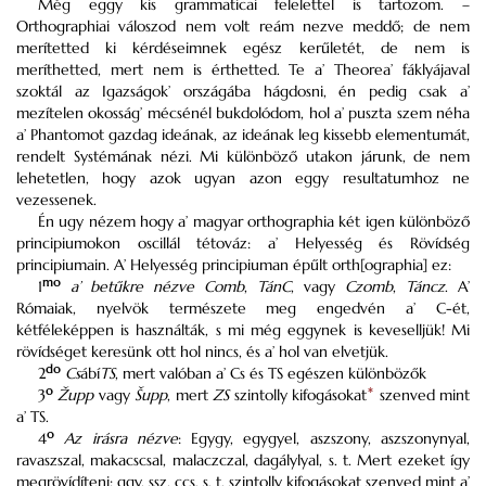
Még eggy kis grammaticai felelettel is tartozom. –
Orthographiai váloszod nem volt reám nezve meddő; de nem
merítetted ki kérdéseimnek egész kerűletét, de nem is
meríthetted, mert nem is érthetted. Te a’ Theorea’ fáklyájaval
szoktál az Igazságok’ országába hágdosni, én pedig csak a’
mezítelen okosság’ mécsénél bukdolódom, hol a’ puszta szem néha
a’ Phantomot gazdag ideának, az ideának leg kissebb elementumát,
rendelt Systémának nézi. Mi különböző utakon járunk, de nem
lehetetlen, hogy azok ugyan azon eggy resultatumhoz ne
vezessenek.
Én ugy nézem hogy a’ magyar orthographia két igen különböző
principiumokon oscillál tétováz: a’ Helyesség és Rövídség
principiumain. A’ Helyesség principiuman épűlt orth[ographia] ez:
mo
1
a’ betűkre nézve
Comb
,
TánC
, vagy
Czomb
,
Táncz
. A’
Rómaiak, nyelvök természete meg engedvén a’ C-ét,
kétféleképpen is használták, s mi még eggynek is keveselljük! Mi
rövídséget keresünk ott hol nincs, és a’ hol van elvetjük.
do
2
Cs
ábí
TS
, mert valóban a’ Cs és TS egészen különbözők
o
3
Župp
vagy
Šupp
, mert
ZS
szintolly kifogásokat
*
szenved mint
a’ TS.
o
4
Az irásra nézve
: Egygy, egygyel, aszszony, aszszonynyal,
ravaszszal, makacscsal, malaczczal, dagálylyal, s. t. Mert ezeket így
megrövídíteni: ggy, ssz, ccs, s. t. szintolly kifogásokat szenved mint a’