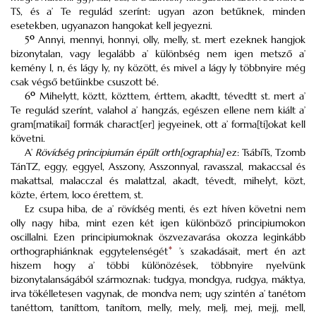
TS, és a’ Te regulád szerínt: ugyan azon betűknek, minden
esetekben, ugyanazon hangokat kell jegyezni.
o
5
Annyi, mennyi, honnyi, olly, melly, st. mert ezeknek hangjok
bizonytalan, vagy legalább a’ különbség nem igen metsző a’
kemény l, n, és lágy ly, ny között, és mivel a lágy ly többnyire még
csak végső betűinkbe csuszott bé.
o
6
Mihelytt, köztt, közttem, érttem, akadtt, tévedtt st. mert a’
Te regulád szerínt, valahol a’ hangzás, egészen ellene nem kiált a’
gram[matikai] formák charact[er] jegyeinek, ott a’ forma[ti]okat kell
követni.
A’
Rövídség principiumán épűlt orth[ographia]
ez: TsábíTs, Tzomb
TánTZ, eggy, eggyel, Asszony, Asszonnyal, ravasszal, makaccsal és
makattsal, malacczal és malattzal, akadt, tévedt, mihelyt, közt,
közte, értem, loco érettem, st.
Ez csupa hiba, de a’ rövídség menti, és ezt híven követni nem
olly nagy hiba, mint ezen két igen különböző principiumokon
oscillalni. Ezen principiumoknak öszvezavarása okozza leginkább
orthographiánknak eggytelenségét
*
’s szakadásait, mert én azt
hiszem hogy a’ többi különözések, többnyire nyelvünk
bizonytalanságából szármoznak: tudgya, mondgya, rudgya, máktya,
irva tökélletesen vagynak, de mondva nem; ugy szintén a’ tanétom
tanéttom, taníttom, tanítom, melly, mely, melj, mej, mejj, mell,