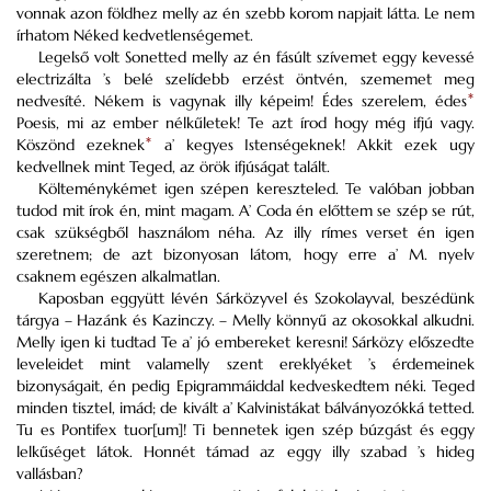
vonnak azon földhez melly az én szebb korom napjait látta. Le nem
írhatom Néked kedvetlenségemet.
Legelső volt Sonetted melly az én fásúlt szívemet eggy kevessé
electrizálta ’s belé szelídebb erzést öntvén, szememet meg
nedvesíté. Nékem is vagynak illy képeim! Édes szerelem, édes
*
Poesis, mi az ember nélkűletek! Te azt írod hogy még ifjú vagy.
Köszönd ezeknek
*
a’ kegyes Istenségeknek! Akkit ezek ugy
kedvellnek mint Teged, az örök ifjúságat talált.
Költeménykémet igen szépen kereszteled. Te valóban jobban
tudod mit írok én, mint magam. A’ Coda én előttem se szép se rút,
csak szükségből használom néha. Az illy rímes verset én igen
szeretnem; de azt bizonyosan látom, hogy erre a’ M. nyelv
csaknem egészen alkalmatlan.
Kaposban eggyütt lévén Sárközyvel és Szokolayval, beszédünk
tárgya – Hazánk és Kazinczy. – Melly könnyű az okosokkal alkudni.
Melly igen ki tudtad Te a’ jó embereket keresni! Sárközy előszedte
leveleidet mint valamelly szent ereklyéket ’s érdemeinek
bizonyságait, én pedig Epigrammáiddal kedveskedtem néki. Teged
minden tisztel, imád; de kivált a’ Kalvinistákat bálványozókká tetted.
Tu es Pontifex tuor[um]! Ti bennetek igen szép búzgást és eggy
lelkűséget látok. Honnét támad az eggy illy szabad ’s hideg
vallásban?