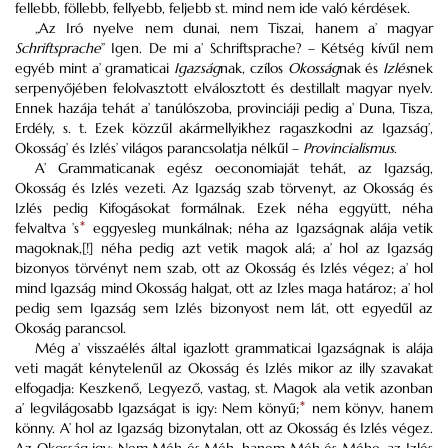
fellebb, föllebb, fellyebb, feljebb st. mind nem ide való kérdések.
„Az Iró nyelve nem dunai, nem Tiszai, hanem a’ magyar
Schriftsprache
” Igen. De mi a’ Schriftsprache? – Kétség kívűl nem
egyéb mint a’ gramaticai
Igazság
nak, czílos
Okosság
nak és
Izlés
nek
serpenyőjében felolvasztott elválosztott és destillalt magyar nyelv.
Ennek hazája tehát a’ tanúlószoba, provinciáji pedig a’ Duna, Tisza,
Erdély, s. t. Ezek közzűl akármellyikhez ragaszkodni az Igazság’,
Okosság’ és Izlés’ világos parancsolatja nélkűl –
Provincialismus
.
A’ Grammaticanak egész oeconomiaját tehát, az Igazság,
Okosság és Izlés vezeti. Az Igazság szab törvenyt, az Okosság és
Izlés pedig Kifogásokat formálnak. Ezek néha eggyütt, néha
felvaltva ’s
*
eggyesleg munkálnak; néha az Igazságnak alája vetik
magoknak,[!] néha pedig azt vetik magok alá; a’ hol az Igazság
bizonyos törvényt nem szab, ott az Okosság és Izlés végez; a’ hol
mind Igazság mind Okosság halgat, ott az Izles maga határoz; a’ hol
pedig sem Igazság sem Izlés bizonyost nem lát, ott egyedűl az
Okoság parancsol.
Még a’ visszaélés által igazlott grammaticai Igazságnak is alája
veti magát kénytelenűl az Okosság és Izlés mikor az illy szavakat
elfogadja: Keszkenő, Legyező, vastag, st. Magok ala vetik azonban
a’ legvilágosabb Igazságat is igy: Nem könyű;
*
nem könyv, hanem
könny. A’ hol az Igazság bizonytalan, ott az Okosság és Izlés végez.