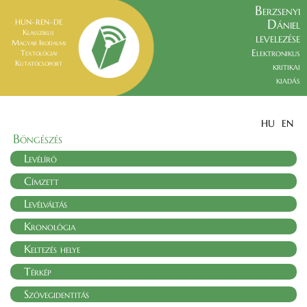
Berzsenyi
Dániel
HUN–REN–DE
Klasszikus
levelezése
Magyar Irodalmi
Elektronikus
Textológiai
Kutatócsoport
kritikai
kiadás
HU
EN
Böngészés
Levélíró
Címzett
Levélváltás
Kronológia
Keltezés helye
Térkép
Szövegidentitás