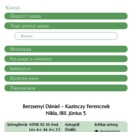
Keresés
Összetett keresés
Teljes szövegű keresés
Nyitóoldal
Fogalmak és használat
Impresszum
Feltöltési napló
Társportálok
Berzsenyi Dániel – Kazinczy Ferencnek
Nikla, 1811. június 5.
Szövegforrás
MTAK Kt. M. Irod.
Autográf.
kritikai szöveg
Lev. 4-r. 44. 4-r, 2 f.
Önálló.
olvasószöveg