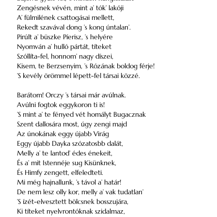
Zengésnek vévén, mint a’ tók’ lakóji
A’ fülmilének csattogásai mellett,
Rekedt szavával dong ’s kong úntalan’.
Pirúlt a’ büszke Píerisz, ’s helyére
Nyomván a’ hulló pártát, títeket
Szóllíta-fel, honnom’ nagy díszei,
Kisem, te Berzsenyim, ’s Rózának boldog férje!
’S kevély örömmel lépett-fel társai közzé.
Barátom! Orczy ’s társai már avúlnak.
Avúlni fogtok eggykoron ti is!
’S mint a’ te fényed vét homályt Bugacznak
Szent dallosára most, úgy zengi majd
Az únokának eggy újabb Virág
Eggy újabb Dayka szózatosbb dalát,
Melly a’ te lantod’ édes énekeit,
És a’ mit Istennéje sug Kisünknek,
És Himfy zengett, elfeledteti.
Mi még hajnallunk, ’s távol a’ határ!
De nem lesz olly kor, melly a’ vak tudatlan’
’S ízét-elvesztett bölcsnek bosszujára,
Ki títeket nyelvrontóknak szidalmaz,