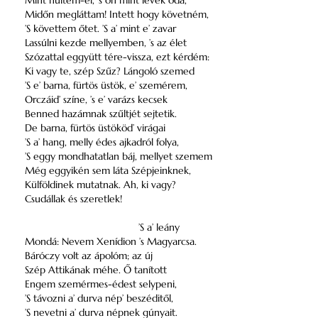
Mint hűltem-el, ’s oh mint levék oda,
Midőn megláttam! Intett hogy követném,
’S követtem őtet. ’S a’ mint e’ zavar
Lassúlni kezde mellyemben, ’s az élet
Szózattal eggyütt tére-vissza, ezt kérdém:
Ki vagy te, szép Szűz? Lángoló szemed
’S e’ barna, fürtös üstök, e’ szemérem,
Orczáid’ színe, ’s e’ varázs kecsek
Benned hazámnak szűltjét sejtetik.
De barna, fürtös üstököd’ virágai
’S a’ hang, melly édes ajkadról folya,
’S eggy mondhatatlan báj, mellyet szemem
Még eggyikén sem láta Szépjeinknek,
Külföldinek mutatnak. Ah, ki vagy?
Csudállak és szeretlek!
’S a’ leány
Mondá: Nevem Xenídion ’s Magyarcsa.
Báróczy volt az ápolóm; az új
Szép Attikának méhe. Ő tanított
Engem szemérmes-édest selypeni,
’S távozni a’ durva nép’ beszéditől,
’S nevetni a’ durva népnek gúnyait.