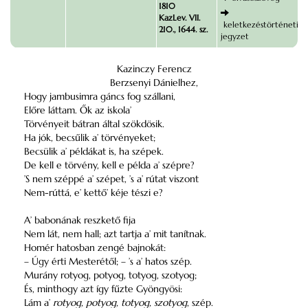
1810
KazLev. VII.
keletkezéstörténeti
210., 1644. sz.
jegyzet
Kazinczy Ferencz
Berzsenyi Dánielhez,
Hogy jambusimra gáncs fog szállani,
Előre láttam. Ők az iskola’
Törvényeit bátran által szökdösik.
Ha jók, becsűlik a’ törvényeket;
Becsülik a’ példákat is, ha szépek.
De kell e törvény, kell e példa a’ szépre?
’S nem széppé a’ szépet, ’s a’ rútat viszont
Nem-rúttá, e’ kettő’ kéje tészi e?
A’ babonának reszkető fija
Nem lát, nem hall; azt tartja a’ mit tanítnak.
Homér hatosban zengé bajnokát:
– Úgy érti Mesterétől; – ’s a’ hatos szép.
Murány rotyog, potyog, totyog, szotyog;
És, minthogy azt így fűzte Gyöngyösi:
Lám a’
rotyog, potyog, totyog, szotyog
, szép.