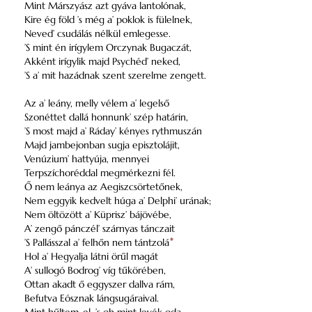
Mint Márszyász azt gyáva lantolónak,
Kire ég föld ’s még a’ poklok is fülelnek,
Neved’ csudálás nélkül emlegesse.
’S mint én irígylem Orczynak Bugaczát,
Akként irígylik majd Psychéd’ neked,
’S a’ mit hazádnak szent szerelme zengett.
Az a’ leány, melly vélem a’ legelső
Szonéttet dallá honnunk’ szép határin,
’S most majd a’ Ráday’ kényes rythmuszán
Majd jambejonban sugja episztolájit,
Venúzium’ hattyúja, mennyei
Terpszíchoréddal megmérkezni fél.
Ő nem leánya az Aegiszcsörtetőnek,
Nem eggyik kedvelt húga a’ Delphi’ urának;
Nem öltözött a’ Küprisz’ bájövébe,
A’ zengő pánczél’ szárnyas tánczait
’S Pallásszal a’ felhőn nem tántzolá
*
Hol a’ Hegyalja látni örűl magát
A’ sullogó Bodrog’ víg tűkörében,
Ottan akadt ő eggyszer dallva rám,
Befutva Eósznak lángsugáraival.