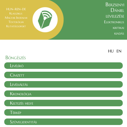
Berzsenyi
Dániel
HUN–REN–DE
Klasszikus
levelezése
Magyar Irodalmi
Elektronikus
Textológiai
Kutatócsoport
kritikai
kiadás
HU
EN
Böngészés
Levélíró
Címzett
Levélváltás
Kronológia
Keltezés helye
Térkép
Szövegidentitás