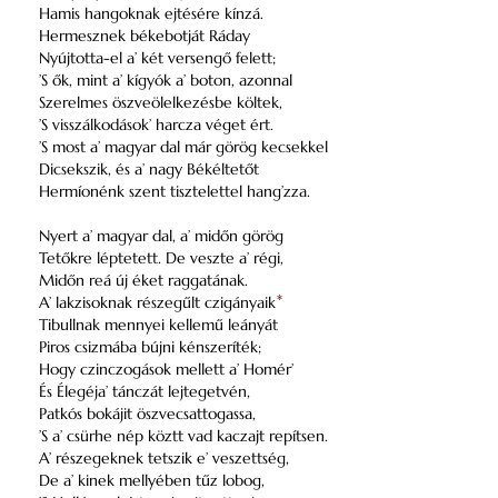
Hamis hangoknak ejtésére kínzá.
Hermesznek békebotját Ráday
Nyújtotta-el a’ két versengő felett;
’S ők, mint a’ kígyók a’ boton, azonnal
Szerelmes öszveölelkezésbe költek,
’S visszálkodások’ harcza véget ért.
’S most a’ magyar dal már görög kecsekkel
Dicsekszik, és a’ nagy Békéltetőt
Hermíonénk szent tisztelettel hang’zza.
Nyert a’ magyar dal, a’ midőn görög
Tetőkre léptetett. De veszte a’ régi,
Midőn reá új éket raggatának.
A’ lakzisoknak részegűlt czigányaik
*
Tibullnak mennyei kellemű leányát
Piros csizmába bújni kénszeríték;
Hogy czinczogások mellett a’ Homér’
És Élegéja’ tánczát lejtegetvén,
Patkós bokájit öszvecsattogassa,
’S a’ csürhe nép köztt vad kaczajt repítsen.
A’ részegeknek tetszik e’ veszettség,
De a’ kinek mellyében tűz lobog,