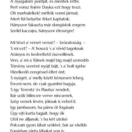
A’ nyúgalom’ pontját, és mentek értte.
Pert vonsz fejére Dayka ezt hogy teszi.
Oh marhalelkek! méltók vonni jármat,
Mert fül helyébe féket kaptatok;
Hányszor fakaszta már dongástok engem
Szelíd kaczajra, hányszor élességre!
Mi tészi a’ verset verssé? – Szózatosság. –
’S mi ezt? – A’ hosszú ’s a’ rövid tagoknak
Arányos és kedveltető öszveillések.
Vers, a’ mi a’ fülnek majd tág majd szorosbb
Törvény szerént nyújt bájt, ’s a’ holt igébe
Hízelkedő zengéssel éltet önt;
’S nyügét, a’ melly köztt kényesen lebeg,
Érezni nem, de csak gyanítni hagyja.
’S így Terentz’ és Plautus’ rendeit,
Bár szűk bilincsre verve nincsenek,
Szép versek lévén, jóknak is vehet’d.
Igy jambusom, ha páros öt fogásain
Úgy ejti kurta tagjait, hogy ők
Utól ne álljanak; ’s ha két utolsó
Polczain gyors lábat szöktet, bár az elsőbb
Fogásban sánta lábakat von is: