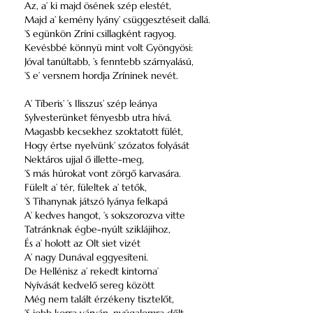
Az, a’ ki majd ösének szép elestét,
Majd a’ kemény lyány’ csüggesztéseit dallá.
’S egünkön Zríni csillagként ragyog.
Kevésbbé könnyü mint volt Gyöngyösi:
Jóval tanúltabb, ’s fenntebb szárnyalású,
’S e’ versnem hordja Zríninek nevét.
A’ Tíberis’ ’s Ilisszus’ szép leánya
Sylvesterünket fényesbb utra hívá.
Magasbb kecsekhez szoktatott fülét,
Hogy értse nyelvünk’ szózatos folyását
Nektáros ujjal ő illette-meg,
’S más húrokat vont zörgő karvasára.
Fülelt a’ tér, füleltek a’ tetők,
’S Tihanynak játszó lyánya felkapá
A’ kedves hangot, ’s sokszorozva vitte
Tatránknak égbe-nyúlt sziklájihoz,
És a’ holott az Olt siet vizét
A’ nagy Dunával eggyesíteni.
De Hellénisz a’ rekedt kintorna’
Nyívását kedvelő sereg között
Még nem talált érzékeny tisztelőt,