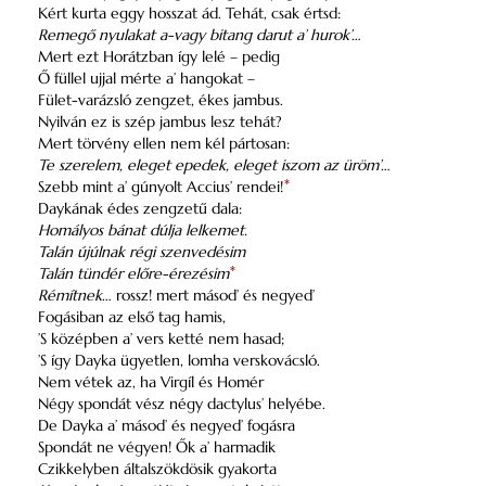
Kért kurta eggy hosszat ád. Tehát, csak értsd:
Remegő nyulakat a-vagy bitang darut a’ hurok’
…
Mert ezt Horátzban így lelé – pedig
Ő füllel ujjal mérte a’ hangokat –
Fület-varázsló zengzet, ékes jambus.
Nyilván ez is szép jambus lesz tehát?
Mert törvény ellen nem kél pártosan:
Te szerelem, eleget epedek, eleget iszom az üröm’
…
Szebb mint a’ gúnyolt Accius’ rendei!
*
Daykának édes zengzetű dala:
Homályos bánat dúlja lelkemet.
Talán újúlnak régi szenvedésim
Talán tündér előre-érezésim
*
Rémítnek
… rossz! mert másod’ és negyed’
Fogásiban az első tag hamis,
’S középben a’ vers ketté nem hasad;
’S így Dayka ügyetlen, lomha verskovácsló.
Nem vétek az, ha Virgíl és Homér
Négy spondát vész négy dactylus’ helyébe.
De Dayka a’ másod’ és negyed’ fogásra
Spondát ne végyen! Ők a’ harmadik
Czikkelyben általszökdösik gyakorta