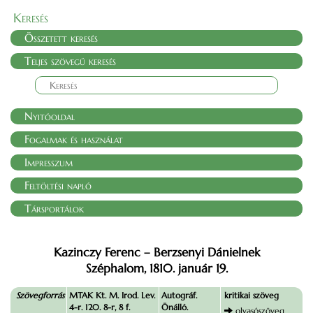
Keresés
Összetett keresés
Teljes szövegű keresés
Nyitóoldal
Fogalmak és használat
Impresszum
Feltöltési napló
Társportálok
Kazinczy Ferenc – Berzsenyi Dánielnek
Széphalom, 1810. január 19.
Szövegforrás
MTAK Kt. M. Irod. Lev.
Autográf.
kritikai szöveg
4-r. 120. 8-r, 8 f.
Önálló.
olvasószöveg