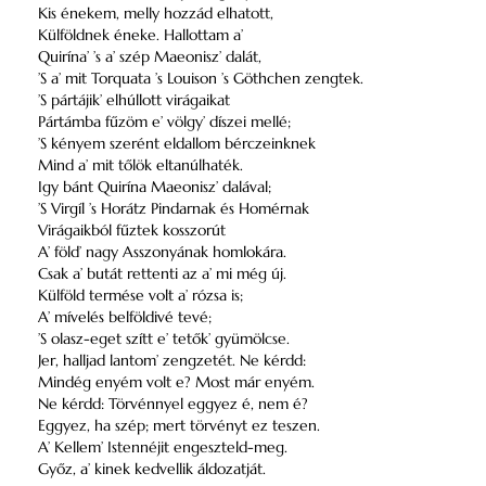
Kis énekem, melly hozzád elhatott,
Külföldnek éneke. Hallottam a’
Quirína’ ’s a’ szép Maeonisz’ dalát,
’S a’ mit Torquata ’s Louison ’s Göthchen zengtek.
’S pártájik’ elhúllott virágaikat
Pártámba fűzöm e’ völgy’ díszei mellé;
’S kényem szerént eldallom bérczeinknek
Mind a’ mit tőlök eltanúlhaték.
Igy bánt Quirína Maeonisz’ dalával;
’S Virgíl ’s Horátz Pindarnak és Homérnak
Virágaikból fűztek kosszorút
A’ föld’ nagy Asszonyának homlokára.
Csak a’ butát rettenti az a’ mi még új.
Külföld termése volt a’ rózsa is;
A’ mívelés belföldivé tevé;
’S olasz-eget szítt e’ tetők’ gyümölcse.
Jer, halljad lantom’ zengzetét. Ne kérdd:
Mindég enyém volt e? Most már enyém.
Ne kérdd: Törvénnyel eggyez é, nem é?
Eggyez, ha szép; mert törvényt ez teszen.
A’ Kellem’ Istennéjit engeszteld-meg.
Győz, a’ kinek kedvellik áldozatját.