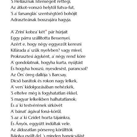
’S Hellásznak Istenségeit rettegi,
Az átkot-vonszó helytől futva-fut,
’S a’ farsanglás’ szentségtörő bohójit
Adraszteának bosszujára hagyja.
A’ Zríni’ kobza’ két
*
pár húrjait
Eggy párra szállította Bessenyei.
Azért e, hogy négy eggyezőt keresni
Kifárada a’ szűk nyelvben? vagy mivel,
Prokrusztesi ágyként, a’ négy rend’ köre
A’ gondolatnak, hogyha kurta, nyújtást
És hogyha hosszú, nyesdesést, parancsol?
Az Örs’ öreg dallója ’s Barcsay,
Dicső barátok és rokon nagy lelkek,
A’ vers’ kidolgozásában nehézkék,
’S eltelve még is fogyhatatlan ékkel,
’S magyar lelkeikben halhatatlanok;
És a’ ki testvérének sírkövét
A’ bánat’ ágával foná-körűl,
’S az a’ ki Czídet hozta tájainkra,
És Ányós, eggyütt indúltak vele.
Az áldozatlan pórsereg körűlttök
Bájolva gyűlt-fel, ’s minden hangicsálást