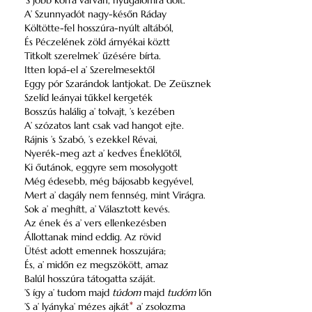
’S jobb korra várván, nyúgalomra dőlt.
A’ Szunnyadót nagy-későn Ráday
Költötte-fel hosszúra-nyúlt altából,
És Péczelének zöld árnyékai köztt
Titkolt szerelmek’ űzésére bírta.
Itten lopá-el a’ Szerelmesektől
Eggy pór Szarándok lantjokat. De Zeüsznek
Szelíd leányai tűkkel kergeték
Bosszús halálig a’ tolvajt, ’s kezében
A’ szózatos lant csak vad hangot ejte.
Rájnis ’s Szabó, ’s ezekkel Révai,
Nyerék-meg azt a’ kedves Éneklőtől,
Ki őutánok, eggyre sem mosolygott
Még édesebb, még bájosabb kegyével,
Mert a’ dagály nem fennség, mint Virágra.
Sok a’ meghítt, a’ Választott kevés.
Az ének és a’ vers ellenkezésben
Állottanak mind eddig. Az rövid
Ütést adott emennek hosszujára;
És, a’ midőn ez megszökött, amaz
Balúl hosszúra tátogatta száját.
’S így a’ tudom majd
túdom
majd
tudóm
lőn
’S a’ lyányka’ mézes ajkát
*
a’ zsolozma