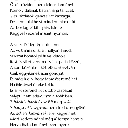
Ő két röviddel nem foldoz keményt –
Komoly dalának bátran járja tánczát,
’S az iskolások’ gáncsaikat kaczagja.
De nem talál helyt minden mindenütt.
Az boldog, a’ kit nyájas Istene
Keggyel vezérel a’ saját nyomon.
A’ verselés’ legrégiebb neme
Az volt minálunk, a’ mellyen Tinódi,
Szikszai borától jól fűlve, dúdola.
Rest és siket vers, melly hat párja közzűl,
A’ sort középben kétfelé szakasztván,
Csak eggyikének adja gondjait.
És még is olly, hogy tapsolást remélhet,
Ha ihletéssel énekeltetik.
És a’ vezérrend’ két utóbb csapásait
Selypűl nem adja-vissza a’ többiben.
’S
házát
’s
hazát
és
szálát
meg
valát
’S
hagyjont
’s
vagyont
nem toldoz eggyüvé.
Az
adva
’s
kapva
,
rakva
lél kegyelmet,
Mert kedves néhol még a’ tompa hang is.
Hervadhatatlan fényt ezen nyere