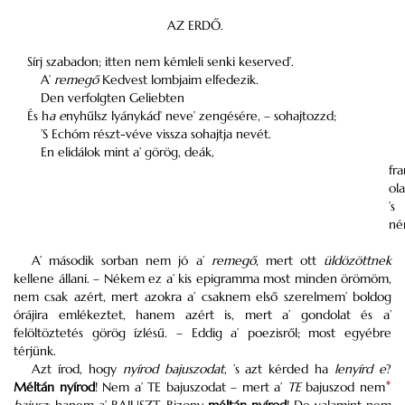
AZ ERDŐ.
Sírj szabadon; itten nem kémleli senki keserved’.
A’
remegő
Kedvest lombjaim elfedezik.
Den verfolgten Geliebten
És h
a e
nyhűlsz lyánykád’ neve’ zengésére, – sohajtozzd;
’S Echóm részt-véve vissza sohajtja nevét.
En elidálok mint a’ görög, deák,
fra
ola
’s
né
A’ második sorban nem jó a’
remegő
, mert ott
üldözöttnek
kellene állani. – Nékem ez a’ kis epigramma most minden örömöm,
nem csak azért, mert azokra a’ csaknem első szerelmem’ boldog
órájira emlékeztet, hanem azért is, mert a’ gondolat és a’
felöltöztetés görög ízlésű. – Eddig a’ poezisről; most egyébre
térjünk.
Azt írod, hogy
nyírod bajuszodat
, ’s azt kérded ha
lenyírd e
?
Méltán nyírod
! Nem a’ TE bajuszodat – mert a’
TE
bajuszod nem
*