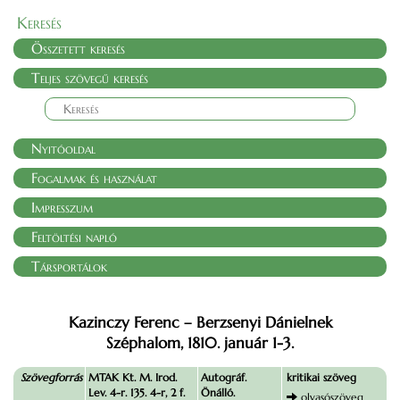
Keresés
Összetett keresés
Teljes szövegű keresés
Nyitóoldal
Fogalmak és használat
Impresszum
Feltöltési napló
Társportálok
Kazinczy Ferenc – Berzsenyi Dánielnek
Széphalom, 1810. január 1-3.
Szövegforrás
MTAK Kt. M. Irod.
Autográf.
kritikai szöveg
Lev. 4-r. 135. 4-r, 2 f.
Önálló.
olvasószöveg