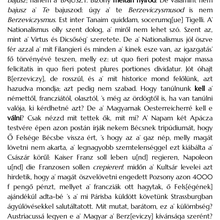
bajusz
; hanem a’
BAJUSZT
. Bizony
méltán nyírod
! De valamint nem
bajusz
a’
Te
bajuszod: úgy a’ te
Berzeviczysmusod
is nem
Berzeviczysmus
. Est inter Tanaim quiddam, socerumq[ue] Tigelli. A’
Nationalismus olly szent dolog, a’ miről nem lehet szó. Szent az,
mint a’ Virtus és Dicsőség’ szeretete. De a’ Nationalismus jól öszve
fér azzal a’ mit Filangieri és minden a’ kinek esze van, az igazgatás’
fő törvényévé teszen, melly ez: ut quo fieri potest major massa
felicitatis in quo fieri potest plures portiones dividatur. Jót óhajt
B[erzeviczy], de rosszúl, és a’ mit historice mond felőlünk, azt
hazudva mondja; azt pedig nem szabad. Hogy tanúlnunk
kell
a’
némettől, francziától, olasztól, ’s még az ördögtől is, ha van tanúlni
valója, ki kérdhetné azt? De a’ Magyarnak Oesterreicherré kell e
válni
? Csak nézzd mit tettek ők, mit mi? A’ Napam két Apácza
testvére épen azon postán írják nekem Bécsnek tripúdiumát, hogy
Ő Felsége Bécsbe vissza ért, ’s hogy az a’ gaz nép, melly magát
lövetni nem akarta, a’ legnagyobb szemtelenséggel ezt kiábálta a’
Császár körűl: Kaiser Franz soll leben u[nd] regieren, Napoleon
u[nd] die Franzosen sollen
crepieren
! midőn a’ Kultsár levelei azt
hirdetik, hogy a’ magát öszvelövetni engedett Pozsony azon 4000
f pengő pénzt, mellyet a’ francziák ott hagytak, ő Fels[égének]
ajándékúl adta-bé ’s a’ mi Párisba küldött követünk Strassburgban
ágyúlövésekkel salutáltatott. Mit mutat, barátom, ez a’ külömbség?
Austriacussá legyen e a’ Magyar a’ Berz[eviczy] kívánsága szerént?