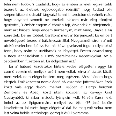
telni nem tudok, ’s csudállak, hogy az emberi szívnek legszentebb
érzéseit, az életnek legboldogabb scénájit
*
hogy tudtad olly
szépen kikapni ’s dalaid’ tárgyaivá tenni. Interdictumot vetnék reád,
hogy egyebet semmit ne énekelj. Nekem már elég tömjént
gyújtottál, ’s ámbár engem a’ tömjén fojt, örvendek e’ tömjénnek ,
mert azt hirdeti, hogy engem Berzsenyim, mint Virág, Dayka ’s Kis
szerettek. De ne többet, barátom! mert a’ tömjénezett kis embert
nevetségessé teszed a’ bálványozás által. Nyugtalanúl várom, a’ mit
utolsó leveledben ígérsz. Ha már kész, igyekezni fogunk ollyanokká
tenni, hogy reám ne uszíthassák az irígységet. Pesten olvassd meg
a’ Bécsi Annálisokban a’ Himfy Szerelmeinek Recensiójokat. Az a’
Sept[em]beri fűzetben áll. Én dolgoztam azt.
*
Én a’ háború kezdetekor hirtelenkedve elégettem eggy kis
csomó verseimet, mellyek azért nem voltak leírva a’ tiszták köztt,
mert velek nem elégedhettem meg egészen. Most bánom hogy
elégtek. Emlékezetem nem eléggé hív eszembe juttatni őket. Ezek
köztt vala eggy dalom, mellyet 1786ban a’ Dargó bérczén
Zemplény és Abaúj köztt írtam kocsiban, az özvegy Gróf
Gyulaynétól, ki akkor imádott lyánykám volt, térvén Kassa felé.
a
Imhol az az Epigrammám, mellyet ez éjjel (3
Jan.) belőle
készítettem. Jól esett, hogy elégett a’ dal. Ha meg volt volna, nem
lett volna belőle Anthologiai görög ízlésű Epigramma: