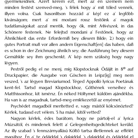
gyermekeidnek. Azért kérem ezt, mert az én szemem nem
minden festést szenved-meg, ’s félek hogy a’ mit tőled vennék,
illyen volna. Csak hasonlítson hozzád a’ kép! ez a’ legfőbb
kívánságom; mert a’ mi mostani rossz festőink a’ magok
tudatlanságokat azzal mentik, hogy ők, mint
Mívészek
, in das
Schönere festenek. Ne felejtsd mondani a’ Festőnek, hogy az
Ähnlichkeit das erste Erforderniß bey
diesem
Bilde; 2.) hogy ein
gutes Portrait muß vor allen andern Eigenschaft[en] das haben, daß
es schon in der Zeichnung ähnlich sey; die Ausführung bey
diesem
Gemählde sey ihm geschenkt. A’ kép nem szükség hogy nagy
légyen.
o
Pestről pedig el ne menj, míg Klopstocknak Ódájit in 8
auf
Druckpapier, die Ausgabe von Göschen in Leipz[ig] meg nem
veszed, ’s az légyen Breviariumod. Téged Appolló lyricus Poetának
kent-fel. Tartsd magad Klopstockhoz, Gőthének verseihez és
Matthissonhoz, kit ismérsz. Én néked Höltymet küldöm ajándékba.
Ha van is az magadnak, tartsd-meg emlékezetűl az enyémet.
Psychédet magadból merítetted e, vagy mástól kölcsönözted?
Kérlek, tudassd ezt vélem. ’S ha másé, kitől vetted?
Nagyon kérlek, édes barátom, hogy ne pártolj-el a’ lyrica
Múzsától, és mindenek felett a’ Gelegenheitsgedichteket kerűld.
Az illy szabad ’s fennszárnyallású Költő tartsa illetlennek az effélét
magához. Én a’ te ódáiddal ’s dalaiddal, ’s dalaiddal és ódáiddal el