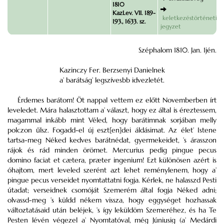
1810
KazLev. VII. 189-
keletkezéstörténeti
193., 1633. sz.
jegyzet
Széphalom 1810. Jan. 1jén.
Kazinczy Fer. Berzsenyi Danielnek
a’ barátság’ legszívesbb idvezletét.
Érdemes barátom! Öt nappal vettem ez előtt Novemberben írt
leveledet. Mára halasztottam a’ választ, hogy ez által is éreztessem,
magammal inkább mint Véled, hogy barátimnak sorjában melly
polczon űlsz. Fogadd-el új eszt[en]dei áldásimat. Az élet’ Istene
tartsa-meg Néked kedves barátnédat, gyermekeidet, ’s árasszon
rájok és rád minden örömet. Mercurius pedig pingue pecus
domino faciat et cætera, præter ingenium! Ezt különösen azért is
óhajtom, mert leveled szerént azt lehet reménylenem, hogy a’
pingue pecus verseidet nyomtattatni fogja. Kérlek, ne halasszd Pesti
útadat; verseidnek csomóját Szemerém által fogja Néked adni;
olvassd-meg ’s küldd nékem vissza, hogy eggységet hozhassak
változtatásaid után beléjek, ’s így leküldöm Szemeréhez, és ha Te
Pesten lévén végezel a’ Nyomtatóval, még Júniusig (a’ Medárdi