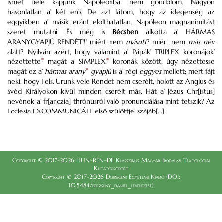
ismét belé kapjunk Napóleonba, nem gondolom. Nagyon
hasonlatlan a’ két erő. De azt látom, hogy az idegenség az
eggyikben a’ másik eránt elolthatatlan. Napóleon magnanimitást
szeret mutatni. És még is
Bécsben
alkotta a’
HÁRMAS
ARANYGYAPJÚ RENDÉT
!!! miért nem
másutt
? miért nem
más név
alatt? Nyilván azért, hogy valamint a’ Pápák’
TRIPLEX
koronájok’
nézettette
*
magát a’ SIMPLEX
*
koronák között, úgy nézettesse
magát ez a’
hármas arany
*
gyapjú
is a’ régi
eggyes
mellett; mert fájt
neki, hogy Fels. Urunk vele Rendet nem cserélt, holott az Anglus és
Svéd Királyokon kivűl minden cserélt más. Hát a’ Jézus Chr[istus]
nevének a’ fr[anczia] thrónusról való pronunciálása mint tetszik? Az
Ecclesia
EXCOMMUNICÁLT
első szülöttje’ szájáb[...]
Copyright © 2017-2026 HUN–REN–DE Klasszikus Magyar Irodalmi Textológiai
Kutatócsoport
Copyright © 2017-2026 Debreceni Egyetemi Kiadó (DOI:
10.5484/berzsenyi_daniel_levelezese)