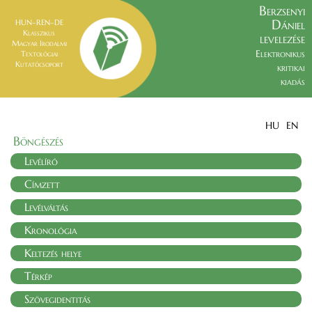
Berzsenyi
Dániel
HUN–REN–DE
Klasszikus
levelezése
Magyar Irodalmi
Elektronikus
Textológiai
Kutatócsoport
kritikai
kiadás
HU
EN
Böngészés
Levélíró
Címzett
Levélváltás
Kronológia
Keltezés helye
Térkép
Szövegidentitás