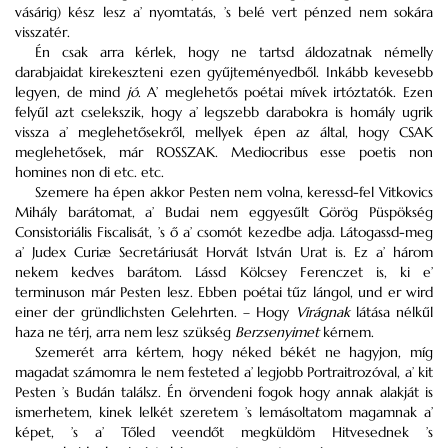
vásárig) kész lesz a’ nyomtatás, ’s belé vert pénzed nem sokára
visszatér.
Én csak arra kérlek, hogy ne tartsd áldozatnak némelly
darabjaidat kirekeszteni ezen gyűjteményedből. Inkább kevesebb
legyen, de mind
jó
. A’ meglehetős poétai mívek irtóztatók. Ezen
felyűl azt cselekszik, hogy a’ legszebb darabokra is homály ugrik
vissza a’ meglehetősekről, mellyek épen az által, hogy
CSAK
meglehetősek, már
ROSSZAK
. Mediocribus esse poetis non
homines non di etc. etc.
Szemere ha épen akkor Pesten nem volna, keressd-fel Vitkovics
Mihály barátomat, a’ Budai nem eggyesűlt Görög Püspökség
Consistoriális Fiscalisát, ’s ő a’ csomót kezedbe adja. Látogassd-meg
a’ Judex Curiæ Secretáriusát Horvát István Urat is. Ez a’ három
nekem kedves barátom. Lássd Kölcsey Ferenczet is, ki e’
terminuson már Pesten lesz. Ebben poétai tűz lángol, und er wird
einer der gründlichsten Gelehrten. – Hogy
Virágnak
látása nélkűl
haza ne térj, arra nem lesz szükség
Berzsenyimet
kérnem.
Szemerét arra kértem, hogy néked békét ne hagyjon, míg
magadat számomra le nem festeted a’ legjobb Portraitrozóval, a’ kit
Pesten ’s Budán találsz. Én örvendeni fogok hogy annak alakját is
ismerhetem, kinek lelkét szeretem ’s lemásoltatom magamnak a’
képet, ’s a’ Tőled veendőt megküldöm Hitvesednek ’s