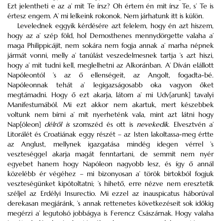
Ezt jelentheti e az a’ mit Te írsz? Oh értem én mit írsz Te, s’ Te is
értesz engem. A’ mi lelkeink rokonok. Nem járhatunk itt is külön.
Levelednek eggyik kérdésére azt felelem, hogy én azt hiszem,
hogy az a’ szép föld, hol Demosthenes mennydörgette valaha a’
maga Philippicájit, nem sokára nem fogja annak a’ marha népnek
jármát vonni, melly a’ tanúlást veszedelmesnek tartja ’s azt hiszi,
hogy a’ mit tudni kell, meglelhetni az Alkoránban. A’ Díván elállott
Napóleontól ’s az ő ellenségeit, az Angolt, fogadta-bé.
Napóleonnak tehát a’ legigazságosabb oka vagyon őket
megtámadni. Hogy ő ezt akarja, látom a’ mi Udv[arunk] tavalyi
Manifestumából. Mi ezt akkor nem akartuk, mert készebbek
voltunk nem bírni a’ mit nyerheténk vala, mint azt látni hogy
Nap[óleon]
délről is
szomszéd és ott is
nevekedik
. Elvesztvén a’
Litorálét és Croatiának eggy részét – az Isten lakoltassa-meg értte
az Anglust, mellynek igazgatása mindég idegen vérrel ’s
veszteséggel akarja magát fenntartani, de semmit nem nyér
egyebet hanem hogy Napóleon nagyobb lesz, és így ő annál
közelébb ér végéhez – mi bizonyosan a’ török birtokból fogjuk
veszteségünket kipótoltatni; ’s hihető, erre nézve nem eresztetik
széljel az Erdélyi Insurectio. Mi ezzel az inauspicatus háborúval
derekasan megjáránk, ’s annak rettenetes következéseit sok időkig
megérzi a’ legutolsó jobbágya is Ferencz Császárnak. Hogy valaha