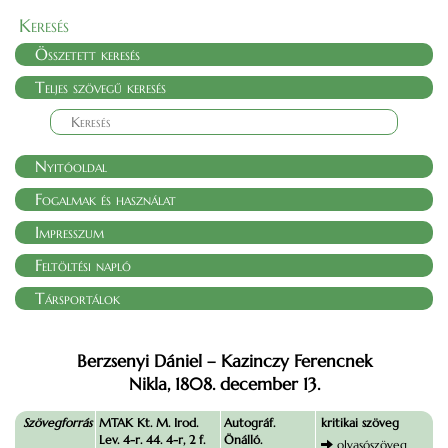
Keresés
Összetett keresés
Teljes szövegű keresés
Nyitóoldal
Fogalmak és használat
Impresszum
Feltöltési napló
Társportálok
Berzsenyi Dániel – Kazinczy Ferencnek
Nikla, 1808. december 13.
Szövegforrás
MTAK Kt. M. Irod.
Autográf.
kritikai szöveg
Lev. 4-r. 44. 4-r, 2 f.
Önálló.
olvasószöveg