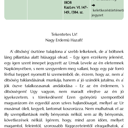
1808
KazLev. VI. 147-
keletkezéstörténeti
149., 1384. sz.
jegyzet
Tekentetes Ur!
Nagy Erdemü Hazafi!
A’ ditsőség’ ösztöne tulajdona a’ szebb lelkeknek, de a’ böltsnek
láng pillantása alatt hiúsaggá olvad. – Egy igen erzékeny jelenést,
egy igen szent innepet jegyzett az Urnak Levele az én eletemnek
Napkönyvében, s nem szegyenlem meg vallani, hogy egy pár forró
férfiui tseppet nyomott ki szemeimből; de, érzem, hogy az, nem a’
ditsöség tsiklandásának munkája, hanem a’ jó szándék jutalma, és a’
jók öszve talalkozasanak andalodása – Ez az én érdemem, ’s
ditsösségem! Ugy vagyon, nem maradt elrejtve az én jó
igyekezetem, s törekedésem! Ezen gyönyörü szempontból
magyarázom én egyedül azon szíves hajlandósagat, mellyel az Ur
musámat öleli, kegyeli, lantomat koszorúzza. Nem mulhatnak el az
illy szempillantások mélly bényomás nélkül, sem az illy bényomás,
következések nélkül. Igérem, hogy, mind azon idöm, mellyet
magamtol, feleimtöl, szorossabb függezeteimtől elragadhatok, a’