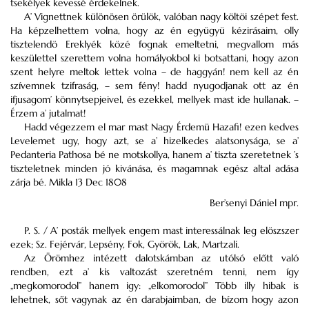
tsekélyek kevessé érdekelnek.
A’ Vignettnek különösen örülök, valóban nagy költöi szépet fest.
Ha képzelhettem volna, hogy az én együgyü kézirásaim, olly
tisztelendö Ereklyék közé fognak emeltetni, megvallom más
keszülettel szerettem volna homályokbol ki botsattani, hogy azon
szent helyre meltok lettek volna – de haggyán! nem kell az én
szívemnek tzifraság, – sem fény! hadd nyugodjanak ott az én
ifjusagom’ könnytsepjeivel, és ezekkel, mellyek mast ide hullanak. –
Érzem a’ jutalmat!
Hadd végezzem el mar mast Nagy Érdemü Hazafi! ezen kedves
Levelemet ugy, hogy azt, se a’ hizelkedes alatsonysága, se a’
Pedanteria Pathosa bé ne motskollya, hanem a’ tiszta szeretetnek ’s
tiszteletnek minden jó kivánása, és magamnak egész altal adása
zárja bé. Mikla 13 Dec 1808
Ber’senyi Dániel mpr.
P. S. / A’ posták mellyek engem mast interessálnak leg elöszszer
ezek; Sz. Fejérvár, Lepsény, Fok, Györök, Lak, Martzali.
Az Örömhez intézett dalotskámban az utólsó előtt való
rendben, ezt a’ kis valtozást szeretném tenni, nem így
„megkomorodol” hanem igy: „elkomorodol” Több illy hibak is
lehetnek, sőt vagynak az én darabjaimban, de bízom hogy azon