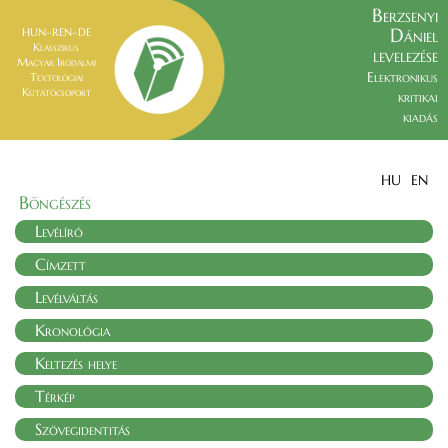
Berzsenyi
Dániel
HUN–REN–DE
Klasszikus
levelezése
Magyar Irodalmi
Elektronikus
Textológiai
Kutatócsoport
kritikai
kiadás
HU
EN
Böngészés
Levélíró
Címzett
Levélváltás
Kronológia
Keltezés helye
Térkép
Szövegidentitás