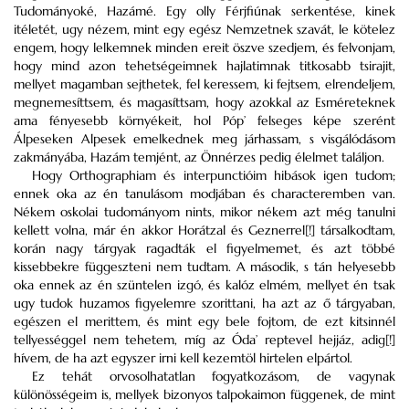
Tudományoké, Hazámé. Egy olly Férjfiúnak serkentése, kinek
itéletét, ugy nézem, mint egy egész Nemzetnek szavát, le kötelez
engem, hogy lelkemnek minden ereit öszve szedjem, és felvonjam,
hogy mind azon tehetségeimnek hajlatimnak titkosabb tsirajit,
mellyet magamban sejthetek, fel keressem, ki fejtsem, elrendeljem,
megnemesíttsem, és magasíttsam, hogy azokkal az Esméreteknek
ama fényesebb környékeit, hol Póp’ felseges képe szerént
Álpeseken Alpesek emelkednek meg járhassam, s visgálódásom
zakmányába, Hazám temjént, az Önnérzes pedig élelmet találjon.
Hogy Orthographiam és interpunctióim hibások igen tudom;
ennek oka az én tanulásom modjában és characteremben van.
Nékem oskolai tudományom nints, mikor nékem azt még tanulni
kellett volna, már én akkor Horátzal és Geznerrel[!] társalkodtam,
korán nagy tárgyak ragadták el figyelmemet, és azt többé
kissebbekre függeszteni nem tudtam. A második, s tán helyesebb
oka ennek az én szüntelen izgó, és kalóz elmém, mellyet én tsak
ugy tudok huzamos figyelemre szorittani, ha azt az ő tárgyaban,
egészen el merittem, és mint egy bele fojtom, de ezt kitsinnél
tellyességgel nem tehetem, míg az Óda’ reptevel hejjáz, adig[!]
hívem, de ha azt egyszer irni kell kezemtöl hirtelen elpártol.
Ez tehát orvosolhatatlan fogyatkozásom, de vagynak
különösségeim is, mellyek bizonyos talpokaimon függenek, de mint