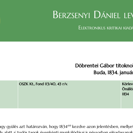
Berzsenyi Dániel le
Elektronikus kritikai kiad
Döbrentei Gábor titoknok
Buda, 1834. január
OSZK Kt., Fond 113/40, 43 r/v.
Körlev
Önálló
1834
en
gy gyülés azt határozván, hogy 1834
kezdve azon jelentésben, mellyet 
kely alatt a’ tudós tagok évenkénti munkálódásai is névsorban eléadassanak