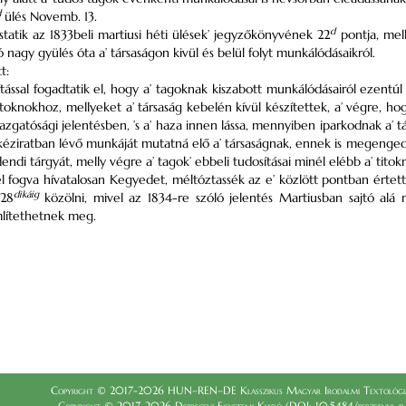
d
ülés Novemb. 13.
d
statik az 1833beli martiusi héti ülések’ jegyzőkönyvének 22
pontja, mel
 nagy gyülés óta a’ társaságon kivül és belül folyt munkálódásaikról.
t:
tással fogadtatik el, hogy a’ tagoknak kiszabott munkálódásairól ezent
 titoknokhoz, mellyeket a’ társaság kebelén kívül készítettek, a’ végre, 
azgatósági jelentésben, ’s a’ haza innen lássa, mennyiben iparkodnak a’ t
éziratban lévő munkáját mutatná elő a’ társaságnak, ennek is megengedteti
dendi tárgyát, melly végre a’ tagok’ ebbeli tudosításai minél elébb a’ tito
 fogva hívatalosan Kegyedet, méltóztassék az e’ közlött pontban értett
dikáig
 28
közölni, mivel az 1834-re szóló jelentés Martiusban sajtó al
lítethetnek meg.
Copyright © 2017-2026 HUN–REN–DE Klasszikus Magyar Irodalmi Textológia
Copyright © 2017-2026 Debreceni Egyetemi Kiadó (DOI: 10.5484/berzsenyi_dani