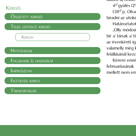
d
4
gyülés 12
Keresés
d
CIII
p. Olva
Összetett keresés
béadni az utolsó
Határoztatot
Teljes szövegű keresés
„Olly módosí
bé a’ társak a’
az évenkénti ig
valamelly még k
Nyitóoldal
felállásánál kez
Fogalmak és használat
Kérem ennél
februariusának
Impresszum
mellett nem em
Feltöltési napló
Társportálok