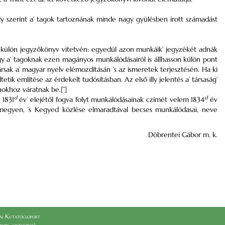
ly szerint a’ tagok tartoznának minde nagy gyülésben írott számadást
úl külön jegyzőkönyv vitetvén: egyedül azon munkáik’ jegyzékét adnák
hogy a’ tagoknak ezen magányos munkálódásairól is állhasson külön pont
ársak a’ magyar nyelv elémozdításán ’s az ismeretek terjesztésén. Ha ki
k említése az érdekelt tudósításban. Az első illy jelentés a’ társaság’
knokhoz váratnak be.[”]
d
d
 1831
év’ elejétől fogva folyt munkálódásainak czímét velem 1834
év
á megyen, ’s Kegyed közlése elmaradtával becses munkálódasai, neve
Döbrentei Gábor m. k.
i Kutatócsoport
el_levelezese)