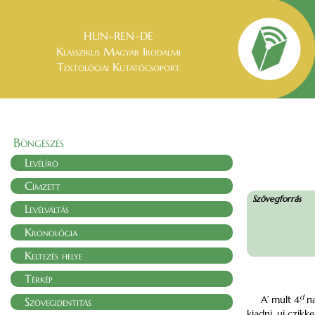
HUN–REN–DE
Klasszikus Magyar Irodalmi
Textológiai Kutatócsoport
Böngészés
Levélíró
Címzett
Szövegforrás
Levélváltás
Kronológia
Keltezés helye
Térkép
d
A’ mult 4
na
Szövegidentitás
kiadni, uj czik