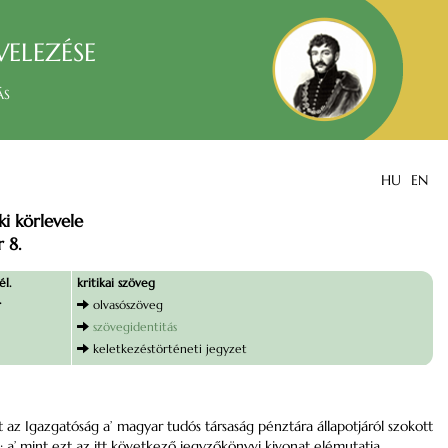
velezése
ás
HU
EN
i körlevele
 8.
él.
kritikai szöveg
.
olvasószöveg
szövegidentitás
keletkezéstörténeti jegyzet
az Igazgatóság a’ magyar tudós társaság pénztára állapotjáról szokott
; a’ mint ezt az itt következő jegyzőkönyvi kivonat elémutatja.